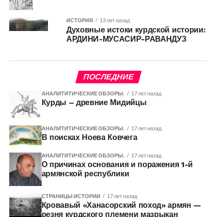
ИСТОРИЯ
13 лет назад
Духовные истоки курдской истории:
АРДИНИ-МУСАСИР-РАВАНДУЗ
ПОСЛЕДНИЕ
АНАЛИТИТИЧЕСКИЕ ОБЗОРЫ.
17 лет назад
Курды – древние Мидийцы
АНАЛИТИТИЧЕСКИЕ ОБЗОРЫ.
17 лет назад
В поисках Ноева Ковчега
АНАЛИТИТИЧЕСКИЕ ОБЗОРЫ.
17 лет назад
О причинах основания и поражения 1-й
армянской республики
СТРАНИЦЫ ИСТОРИИ
17 лет назад
Кровавый «Ханасорский поход» армян —
резня курдского племени мазрыкан