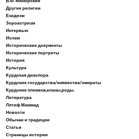
В.Ф. Минорский
Другие религии
Езидизм
Зороастризм
Интервью
Ислам
Исторические документы
Исторические портреты
История
Культура
Курдская диаспора
Курдские государства/княжества/эмираты
Курдские племена,кланы,роды.
Литература
Лятиф Маммад
Новости
Обычаи и традиции
Статьи
Страницы истории