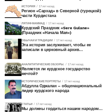
ИСТОРИЯ
17 лет назад
Регион «Сархад» в Северной (турецкой)
части Курдистана
ЛЯТИФ МАММАД
17 лет назад
Курдский Праздник «Sere Gulane»
(Праздник «Начала Мая»)
ОБЫЧАИ И ТРАДИЦИИ
17 лет назад
Эта история заслуживает, чтобы ее
записали в церковный архив…
АНАЛИТИТИЧЕСКИЕ ОБЗОРЫ.
17 лет назад
Является ли курдское государство
мечтой?
ИСТОРИЧЕСКИЕ ПОРТРЕТЫ
17 лет назад
Абдулла Оджалан – общенациональный
лидер курдского народа
СТАТЬИ
17 лет назад
Мы должны гордиться нашим народом…