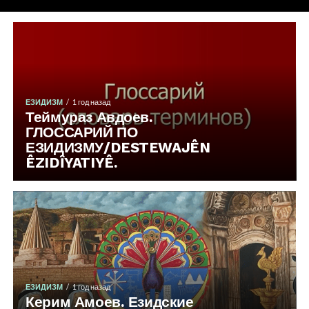
ЕЗИДИЗМ
1 год назад
Теймураз Авдоев.
ГЛОССАРИЙ ПО
ЕЗИДИЗМУ/DESTEWAJÊN
ÊZIDȊYATIYÊ.
ЕЗИДИЗМ
1 год назад
Керим Амоев. Езидские