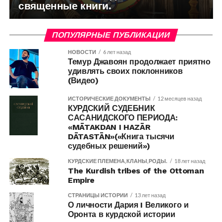
священные книги.
ПОПУЛЯРНЫЕ ПУБЛИКАЦИИ
НОВОСТИ
6 лет назад
Темур Джавоян продолжает приятно
удивлять своих поклонников
(Видео)
ИСТОРИЧЕСКИЕ ДОКУМЕНТЫ
12 месяцев назад
КУРДСКИЙ СУДЕБНИК
САСАНИДСКОГО ПЕРИОДА:
«MĀTAKDAN I HAZĀR
DĀTASTĀN»(«Книга тысячи
судебных решений»)
КУРДСКИЕ ПЛЕМЕНА,КЛАНЫ,РОДЫ.
18 лет назад
The Kurdish tribes of the Ottoman
Empire
СТРАНИЦЫ ИСТОРИИ
13 лет назад
О личности Дария I Великого и
Оронта в курдской истории