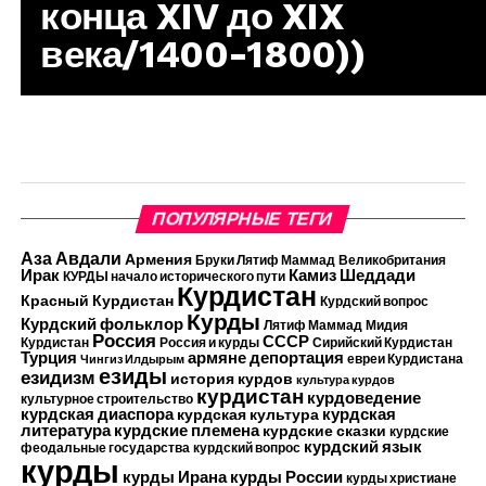
конца XIV до XIX
века/1400-1800))
ПОПУЛЯРНЫЕ ТЕГИ
Аза Авдали
Армения
Бруки Лятиф Маммад
Великобритания
Камиз Шеддади
Ирак
КУРДЫ начало исторического пути
Курдистан
Красный Курдистан
Курдский вопрос
Курды
Курдский фольклор
Лятиф Маммад
Мидия
Россия
СССР
Курдистан
Россия и курды
Сирийский Курдистан
Турция
армяне
депортация
евреи Курдистана
Чингиз Илдырым
езиды
езидизм
история курдов
культура курдов
курдистан
курдоведение
культурное строительство
курдская диаспора
курдская
курдская культура
курдские племена
литература
курдские сказки
курдские
курдский язык
феодальные государства
курдский вопрос
курды
курды Ирана
курды России
курды христиане