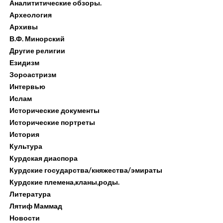
Аналититические обзоры.
Археология
Архивы
В.Ф. Минорский
Другие религии
Езидизм
Зороастризм
Интервью
Ислам
Исторические документы
Исторические портреты
История
Культура
Курдская диаспора
Курдские государства/княжества/эмираты
Курдские племена,кланы,роды.
Литература
Лятиф Маммад
Новости