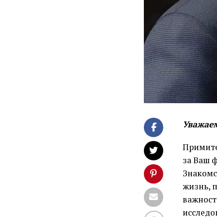
Уважае
Примите
за Ваш 
Знакомс
жизнь, 
важност
исследо