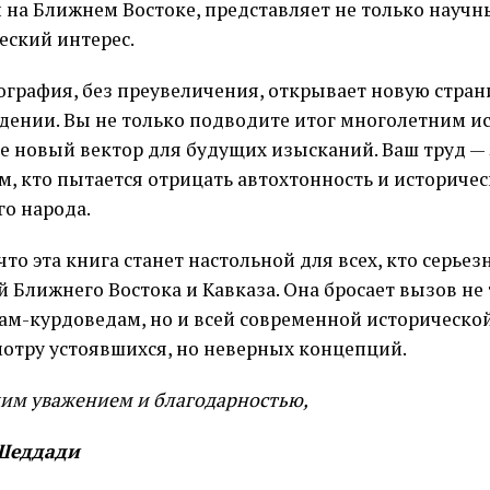
и на Ближнем Востоке, представляет не только научн
еский интерес.
ография, без преувеличения, открывает новую стран
дении. Вы не только подводите итог многолетним и
те новый вектор для будущих изысканий. Ваш труд 
ем, кто пытается отрицать автохтонность и историче
го народа.
что эта книга станет настольной для всех, кто серьез
й Ближнего Востока и Кавказа. Она бросает вызов не
ам-курдоведам, но и всей современной исторической
мотру устоявшихся, но неверных концепций.
ким уважением и благодарностью,
Шеддади