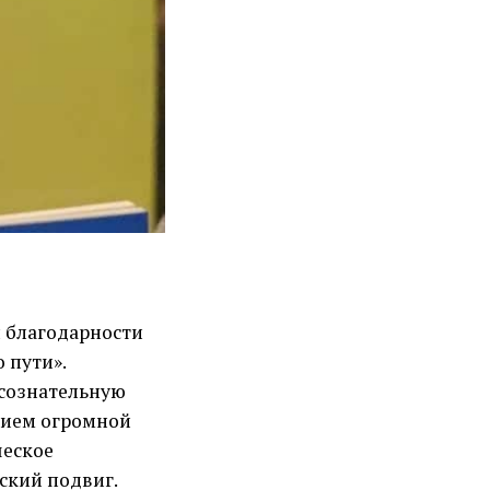
 благодарности
 пути».
 сознательную
тием огромной
ческое
ский подвиг.