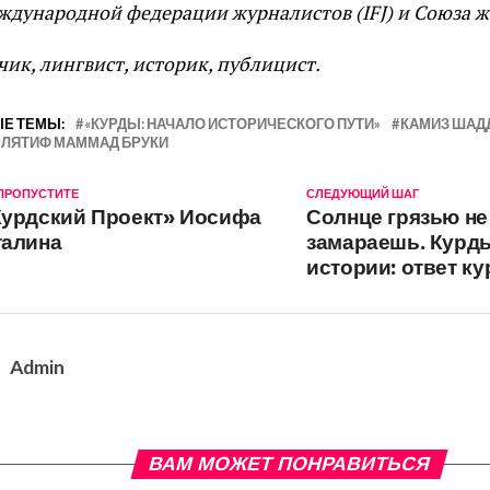
ждународной федерации журналистов (IFJ) и Союза ж
чик, лингвист, историк, публицист.
Е ТЕМЫ:
«КУРДЫ: НАЧАЛО ИСТОРИЧЕСКОГО ПУТИ»
КАМИЗ ШАД
ЛЯТИФ МАММАД БРУКИ
 ПРОПУСТИТЕ
СЛЕДУЮЩИЙ ШАГ
Курдский Проект» Иосифа
Солнце грязью не
талина
замараешь. Курд
истории: ответ к
Admin
ВАМ МОЖЕТ ПОНРАВИТЬСЯ