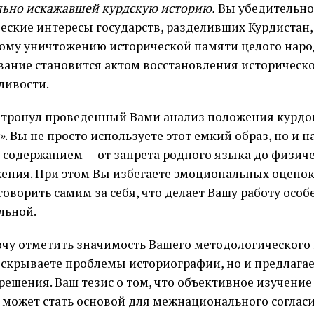
льно искажавшей курдскую историю.
Вы убедительно 
еские интересы государств, разделивших Курдистан,
ому уничтожению исторической памяти целого наро
вание становится актом восстановления историческ
ливости.
 тронул проведенный Вами анализ положения курдо
»
. Вы не просто используете этот емкий образ, но и 
 содержанием — от запрета родного языка до физич
ения. При этом Вы избегаете эмоциональных оценок
говорить самим за себя, что делает Вашу работу особ
льной.
очу отметить значимость Вашего методологического 
вскрываете проблемы историографии, но и предлага
 решения. Ваш тезис о том, что объективное изучение
 может стать основой для межнационального согла