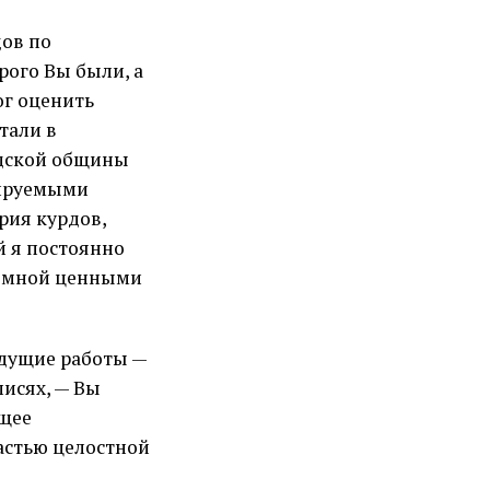
дов по
рого Вы были, а
мог оценить
тали в
рдской общины
тируемыми
рия курдов,
й я постоянно
со мной ценными
ыдущие работы —
писях, — Вы
ющее
частью целостной