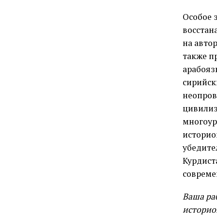
Особое 
восстан
на автор
также п
арабояз
сирийск
неопров
цивилиз
многоур
историо
убедите
Курдист
совреме
Ваша ра
историо