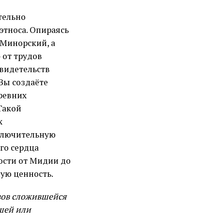
тельно
этноса. Опираясь
. Минорский, а
 от трудов
свидетельств
 Вы создаёте
ревних
Такой
х
ключительную
го сердца
ости от Мидии до
ую ценность.
ызов сложившейся
шей или