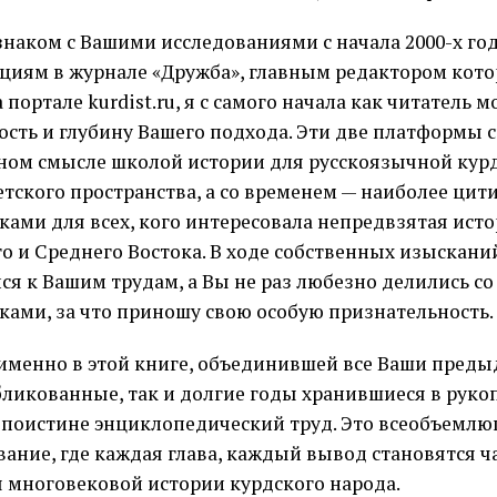
знаком с Вашими исследованиями с начала 2000-х го
циям в журнале «Дружба», главным редактором кото
 портале kurdist.ru, я с самого начала как читатель 
ость и глубину Вашего подхода. Эти две платформы с
ном смысле школой истории для русскоязычной ку
етского пространства, а со временем — наиболее ци
ками для всех, кого интересовала непредвзятая исто
о и Среднего Востока. В ходе собственных изыскани
ся к Вашим трудам, а Вы не раз любезно делились 
ками, за что приношу свою особую признательность.
именно в этой книге, объединившей все Ваши пред
бликованные, так и долгие годы хранившиеся в руко
 поистине энциклопедический труд. Это всеобъемл
вание, где каждая глава, каждый вывод становятся 
 многовековой истории курдского народа.