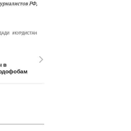
урналистов РФ,
ДАДИ
КУРДИСТАН
ы в
урдофобам