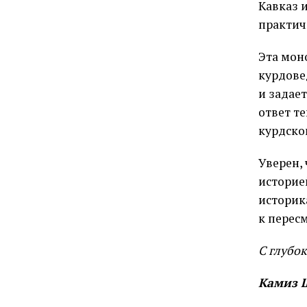
Кавказ 
практич
Эта мон
курдове
и задае
ответ т
курдско
Уверен, 
историе
историк
к перес
С глубо
Камиз 