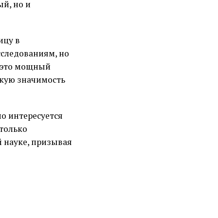
ый, но и
ицу в
сследованиям, но
— это мощный
скую значимость
но интересуется
 только
 науке, призывая