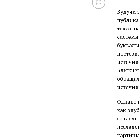
Будучи 
публика
также на
системн
букваль
постсов
источни
Ближнег
обращал
источни
Однако 
как опу
создали
исследо
картины