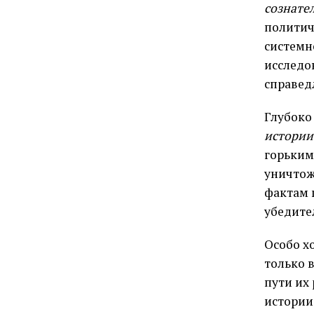
сознате
политич
системн
исследо
справед
Глубоко
истории
горьким
уничтож
фактам 
убедите
Особо х
только 
пути их
истории