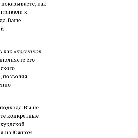
показываете, как
 привели к
да. Ваше
ой
в как
«пасынков
наполняете его
еского
, позволяя
енно
подхода. Вы не
ете конкретные
 курдской
сия на Южном