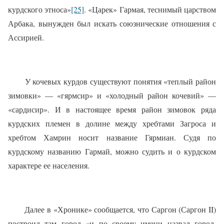
курдского этноса»
[25]
. «Царек» Гармая, теснимый царством
Арбака, вынужден был искать союзнические отношения с
Ассирией.
У кочевых курдов существуют понятия «теплый район
зимовки» — «гярмсир» и «холодный район кочевий» —
«сардисир». И в настоящее время район зимовок ряда
курдских племен в долине между хребтами Загроса и
хребтом Хамрин носит название Гярмиан. Судя по
курдскому названию Гармай, можно судить и о курдском
характере ее населения.
Далее в «Хронике» сообщается, что Саргон (Саргон II)
построил там город «и по своему имени назвал город,