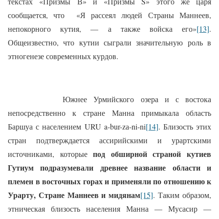
текстах «Призмы В» и «Призмы S» этого же царя
сообщается, что
«Я рассеял людей Страны Маннеев,
непокорного кутия, — а также войска его»
[13]
.
Общеизвестно, что кутии сыграли значительную роль в
этногенезе современных курдов.
Южнее Урмийского озера и с востока
непосредственно к стране Манна примыкала область
Баршуа с населением URU a-bur-zа-ni-ni
[14]
. Близость этих
стран подтверждается ассирийскими и урартскими
под обширной страной кутиев
источниками, которые
Гутиум подразумевали древнее название области и
племен в восточных горах и применяли по отношению к
Урарту, Стране Маннеев и мидянам
[15]
. Таким образом,
этническая близость населения Манна — Мусасир —