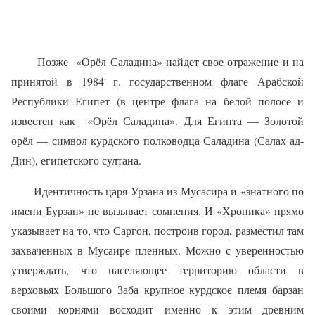
Позже
«Орёл Саладина» найдет свое отражение и на
принятой в 1984 г. государственном флаге Арабской
Республики Египет (в центре флага на белой полосе и
известен как
«Орёл Саладина». Для Египта — Золотой
орёл — символ курдского полководца Саладина (Салах ад-
Дин), египетского султана.
Идентичность царя Урзана из Мусасира и «знатного по
имени Бурзан» не вызывает сомнения. И «Хроника» прямо
указывает на то, что Саргон, построив город, разместил там
захваченных в Мусаире пленных. Можно с уверенностью
утверждать, что населяющее территорию области в
верховьях Большого Заба крупное курдское племя барзан
своими корнями восходит именно к этим древним