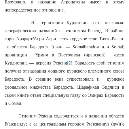
Возможно, и название Атропатены имеет к этому
непосредственное отношение.
На территории Курдистана есть несколько
географических названий с этнонимом Ревенд. В районе
горы Арарарт/Агри Агри
есть курдское село Тахте-Раван,
в области Барадость (ныне — Somaibaradost или Somai)
провинции
Урмия в Восточном (иранской)
части
Курдистана — деревня Ревенд
[2]
. Барадость свой этноним
получил от названия мощного курдского племенного союза
Барадость. В средние века существовала и
курдское
феодальное княжества Барадость. Шараф-хан Бидлиси в
своей книге отвел специальную главу об Эмирах Барадость
и Сомаи.
Этноним Ревенд содержиться и в названии области
Р(а)евандуз с ее центральным городом Р(а)евандуз (ду(и)з