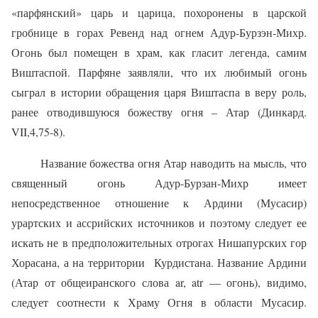
«парфянский» царь и царица, похоронены в царской
гробнице в горах Ревенд над огнем Адур-Бурзэн-Михр.
Огонь был помещен в храм, как гласит легенда, самим
Виштаспой. Парфяне заявляли, что их любимый огонь
сыграл в истории обращения царя Виштаспа в веру роль,
ранее отводившуюся божеству огня – Атар (Динкард.
VII,4,75-8).
Название божества огня Атар наводить на мысль, что
священный огонь Адур-Бурзан-Михр имеет
непосредственное отношение к Ардини (Мусасир)
урартских и ассрийских источников и поэтому следует ее
искать не в предположительных отрогах Нишапурских гор
Хорасана, а на территории
Курдистана. Название Ардини
(Атар от общеиранского слова ar, atr — огонь), видимо,
следует соотнести к Храму Огня в области Мусасир.