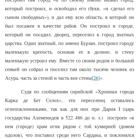
который построил, и освободил его (букв, «и сделал его
сыном свободных»), и дал ему всю область, в которой он
был посажен в качестве рабов. Он построил в городе,
который он посадил, дворец, переселил в город знатных
царства. Один знатный, по имени Бурзан, построил городу
маленькую крепость, основав ее в долине, и стену
маленькую устроил ему. Вместе со своим родом и большой
семьей он собрал и поселил там около тысячи человек из
Асура, часть за стеной и часть вне стены
[26]
».
Судя по сообщениям сирийской «Хроники города
Карка де Бет Селох», эти переселенц оставались
огнепоклонниками, так как для них при Дария I (царь
государства Ахеменидов в 522 486 до н. э.)
построен «в
нем (городе) храм огня рядом с той кумирней (домом
идолов), что поставил среди него Сардана, и поклонялся