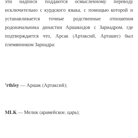
эти надписи поддаются осмысленному переводу
исключительно с курдского языка, с помощью которой и
устанавливается точные родственные отношения
родоначальника династии Аршакидов с Зариадром, где
подтверждается что, Арсак (Артаксий, Арташес) был
племянником Зариадра:
’rthšsy
— Аршак (Артаксий);
MLK
— Мелик (арамейское, царь);