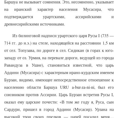
Баршуа не вызывает сомнения. Это, несомненно, указывает
на иранский характер населения Мусасира, что
подтверждается урартскими, ассирийскими и
древнесирийскими источниками.
Из билинговой надписи урартского царя Русы I (735 —
714 гг. до н.э.) на стеле, находящейся на расстоянии 1,5 км
от сел. Топузава, по дороге в сел. Сидикан (в горах к юго-
западу от оз. Урмия, на перевале дороги, ведущей из города
Равандуза в Ушне), становиться известной, что царь
Ардини (Мусасира) с характерным ирано-курдским именем
Бурзан, видимо, имеющее непосредственное отноешение к
населению области Баршуа URU a-bur-zа-ni-ni, был его
союзником против Ассирии. Царь Бурзан встретив Русы I,
оказал ему царские почести: «В том же году я, Руса, сын
Сардури, пришел в город Ардини (Мусасир). Урзана на
высокий трон своих предков — царей посадил меня…