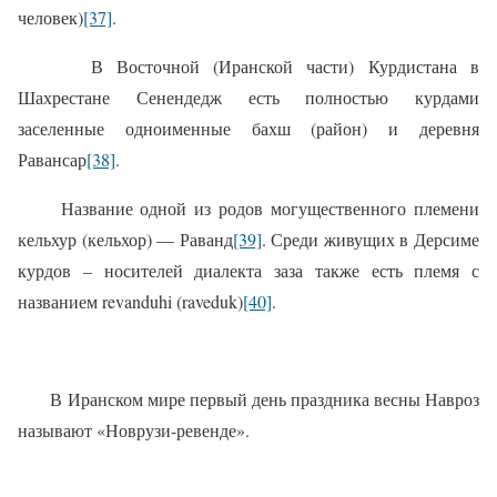
человек)
[37]
.
В Восточной (Иранской части) Курдистана в
Шахрестане Сенендедж есть полностью курдами
заселенные одноименные бахш (район) и деревня
Равансар
[38]
.
Название одной из родов могущественного племени
кельхур (кельхор) — Раванд
[39]
. Среди живущих в Дерсиме
курдов – носителей диалекта заза также есть племя с
названием revanduhi (raveduk)
[40]
.
В Иранском мире первый день праздника весны Навроз
называют «Новрузи-ревенде».