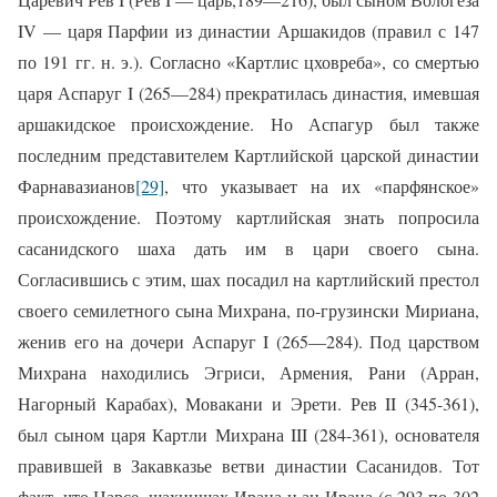
IV — царя Парфии из династии Аршакидов (правил с 147
по 191 гг. н. э.). Согласно «Картлис цховреба», со смертью
царя Аспаруг I (265—284) прекратилась династия, имевшая
аршакидское происхождение. Но Аспагур был также
последним представителем Картлийской царской династии
Фарнавазианов
[29]
, что указывает на их «парфянское»
происхождение. Поэтому картлийская знать попросила
сасанидского шаха дать им в цари своего сына.
Согласившись с этим, шах посадил на картлийский престол
своего семилетного сына Михрана, по-грузински Мириана,
женив его на дочери Аспаруг I (265—284). Под царством
Михрана находились Эгриси, Армения, Рани (Арран,
Нагорный Карабах), Мовакани и Эрети. Рев II (345-361),
был сыном царя Картли Михрана III (284-361), основателя
правившей в Закавказье ветви династии Сасанидов. Тот
факт, что Нарсе, шахиншах Ирана и ан-Ирана (с 293 по 302