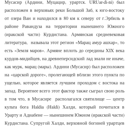
Мусасир (Ардини, Муцацир, урартск. URUar-di-ni) был
расположен в верховьях реки Большой Заб, к юго-востоку
от озера Ван и находился в 80 км к северу от г.Эрбиль в
районе Равандуза на территории нынешнего Южного
(иракской части) Курдистана. Армянская средневековая
литература,
называла этот регион «Марац амур ашхар», то
есть «Земля маров». Армяне вплоть до середины
XIX
века
курдов-мидийцев, на древнеперсидский лад знали не иначе,
как мурк, марац (мары). Ардини (Мусасир) был расположен
на «царской дороге», пролегающей вблизи этого пункта по
ущелью, которое является лучшим проходом с востока на
запад. Вероятнее всего этот фактор также сыграл свою роль
в том что, в Мусасире
располагался святилище — центр
культа бога Haldia (Haldi) Халди, который почитался в
Урарту и Адиабене — нынешннем Южном (иракской части)
Курдистана. Супругой Халди, верховной богиней урартцев