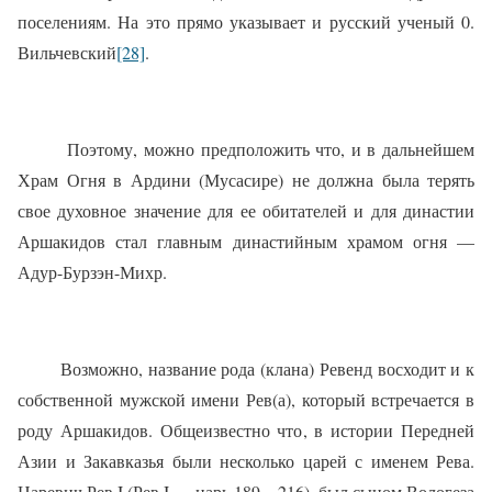
поселениям. На это прямо указывает и русский ученый 0.
Вильчевский
[28]
.
Поэтому, можно предположить что, и в дальнейшем
Храм Огня в Ардини (Мусасире) не должна была терять
свое духовное значение для ее обитателей и для династии
Аршакидов стал главным династийным храмом огня —
Адур-Бурзэн-Михр.
Возможно, название рода (клана) Ревенд восходит и к
собственной мужской имени Рев(а), который встречается в
роду Аршакидов. Общеизвестно что, в истории Передней
Азии и Закавказья были несколько царей с именем Рева.
Царевич Рев I (Рев I — царь,189—216), был сыном Вологеза