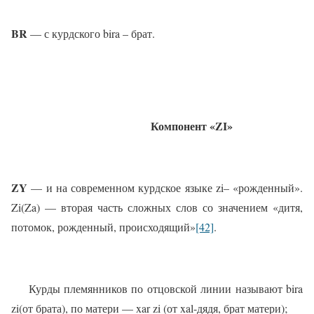
BR
— с курдского bira – брат.
Компонент «
ZI
»
ZY
— и на современном курдское языке zi– «рожденный».
Zi(Za) — вторая часть сложных слов со значением «дитя,
потомок, рожденный, происходящий»
[42]
.
Курды племянников по отцовской линии называют bira
zi(от брата), по матери — xar zi (от xal-дядя, брат матери);