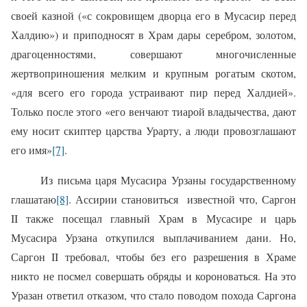
своей казной («с сокровищем дворца его в Мусасир перед
Халдию») и приподносят в Храм дары серебром, золотом,
драгоценностями, совершают многочисленные
жертвоприношения мелким и крупным рогатым скотом,
«для всего его города устраивают пир перед Халдией».
Только после этого «его венчают тиарой владычества, дают
ему носит скиптер царства Урарту, а люди провозглашают
его имя»
[7]
.
Из письма царя Мусасира Урзаны государственному
глашатаю
[8]
. Ассирии становиться
известной что, Саргон
II также посещал главный Храм в Мусасире и царь
Мусасира Урзана откупился выплачиванием дани. Но,
Саргон II требовал, чтобы без его разрешения в Храме
никто не посмел совершать обряды и короноваться. На это
Уразан ответил отказом, что стало поводом похода Саргона