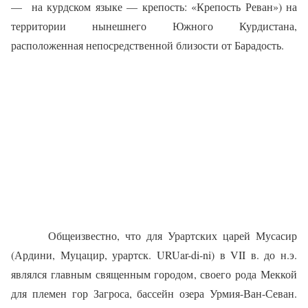
—
на курдском языке — крепость: «Крепость Реван») на
территории нынешнего Южного Курдистана,
расположенная непосредственной близости от Барадость.
Общеизвестно, что для Урартских царей Мусасир
(Ардини, Муцацир, урартск. URUar-di-ni) в VII в. до н.э.
являлся главным священным городом, своего рода Меккой
для племен гор Загроса, бассейн озера Урмия-Ван-Севан.