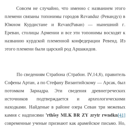
Совсем не случайно, что именно с названием этого
племени связаны топонимы городов Revanduz (Ревандуз) в
Южном Курдистане и Revan(Раван) — нынешний г.
Ереван, столицы Армении и все эти топонимы восходят к
названию курдской племенной конфедерации Ревенд. Из
этого племени были царский род Аршакидов.
По сведениям Страбона (Страбон. IV,14,8), правитель
Софены Артан, а по Стефану Византийскому — Арсак, был
потомком Зариадра. Эти сведения древнегреческих
источников подтверждается и археологическими
находками. Найденые в районе озера Севан три межевых
’rthšsy MLK BR ZY zrytr rwndkn
камня с надписями
[41]
современные ученые признают как арамейское письмо. Но,