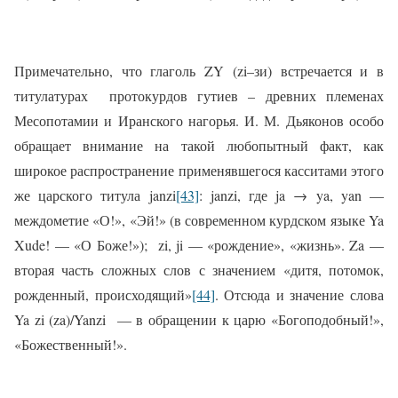
Примечательно, что глаголь ZY (zi–зи) встречается и в
титулатурах
протокурдов гутиев – древних племенах
Месопотамии и Иранского нагорья. И. М. Дьяконов особо
обращает внимание на такой любопытный факт, как
широкое распространение применявшегося касситами этого
же царского титула janzi
[43]
: janzi, где ja → ya, yan —
междометие «О!», «Эй!» (в современном курдском языке Ya
Xude! — «О Боже!»);
zi, ji — «рождение», «жизнь». Za —
вторая часть сложных слов с значением «дитя, потомок,
рожденный, происходящий»
[44]
. Отсюда и значение слова
Ya zi (za)/Yanzi
— в обращении к царю «Богоподобный!»,
«Божественный!».