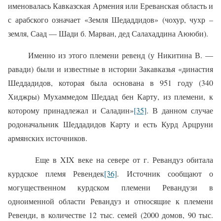
именовалась Кавказская Армения или Ереванская область и
с арабского означает «Земля Шедаддидов» (чохур, чухр –
земля, Саад — Шади б. Марван, дед Салахаддина Аююби).
Именно из этого племени ревенд (у Никитина В. —
равади) были и известные в истории Закавказья «династия
Шеддадидов, которая была основана в 951 году (340
Хиджры) Мухаммедом Шеддад бен Карту, из племени, к
которому принадлежал и Саладин»
[35]
. В данном случае
родоначальник Шеддадидов Карту и есть Курд Арцруни
армянских источников.
Еще в XIX веке на севере от г. Ревандуз обитала
курдское племя Ревендек
[36]
. Источник сообщают о
могущественном курдском племени Ревандузи в
одноименной области Ревандуз и относящие к племени
Ревенди, в количестве 12 тыс. семей (2000 домов, 90 тыс.