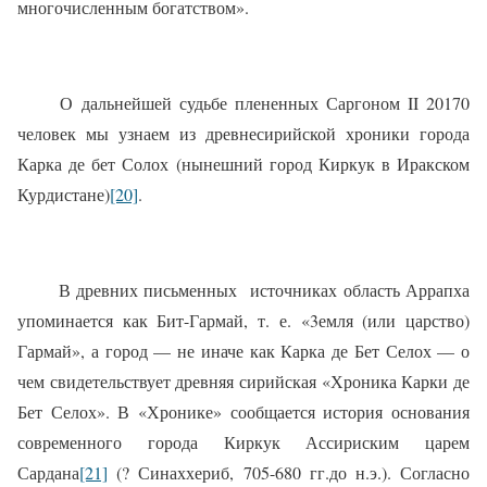
многочисленным богатством».
О дальнейшей судьбе плененных Саргоном II 20170
человек мы узнаем из древнесирийской хроники города
Карка де бет Солох (нынешний город Киркук в Иракском
Курдистане)
[20]
.
В древних письменных
источниках область Аррапха
упоминается как Бит-Гармай, т. е. «3емля (или царство)
Гармай», а город — не иначе как Карка де Бет Селох — о
чем свидетельствует древняя сирийская «Хроника Карки де
Бет Селох». В «Хронике» сообщается история основания
современного города Киркук Ассириским царем
Сардана
[21]
(? Синаххериб, 705-680 гг.до н.э.). Согласно