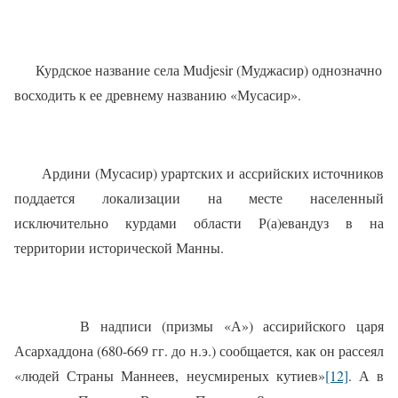
Курдское название села Mudjesir (Муджасир) однозначно
восходить к ее древнему названию «Мусасир».
Ардини (Мусасир) урартских и ассрийских источников
поддается локализации на месте населенный
исключительно курдами области Р(а)евандуз в на
территории исторической Манны.
В надписи (призмы «А») ассирийского царя
Асархаддона (680-669 гг. до н.э.) сообщается, как он рассеял
«людей Страны Маннеев, неусмиреных кутиев»
[12]
. А в