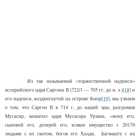
Из так называемой «торжественной надписи»
ассирийского царя Саргона II (722/1 — 705 гг. до н. э.)
[18]
и
его надписи, воздвигнутой на острове Кипр
[19]
, мы узнаем
о том, что Саргон II в 714 г, до нашей эры, разгромив
Мусасир, захватил царя Мусасира Урзана, «жену его,
сыновей его, дочерей его, всякое имущество с 20170
людьми с их скотом, богов его Халди,
Багмашту с их