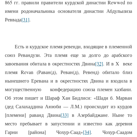
865 гг. правили правители курдской династии Rewwed по
имени родоначальника основателя династии Абдульазиза
Реввада
[31]
.
Есть и курдское племя ревенди, входящие в племенной
союз Ревандузи. Эта племя еще за долго до арабского
завоевания обитала в окрестностях Двина
[32]
. И в X
веке
племя Revan (Раван(д), Реван(д), Ревенд) обитало близ
нынешнего Еревана и в окрестностях Двина и входила в
могущественную
конфедерацию союза племен хазбани.
Об этом пишет и Шараф Хан Бидлиси: «Шади б. Марван
(дед Салахаддина Аююби — Л.М.) происходит из курдов
[племени] раванд Двина
[33]
в Азербайджане. Ныне то
место пребывает в запустении и известно как деревня
Гарни [района] Чохур-Саад»
[34]
. Чохур-Саадом