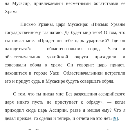
на Мусасир, привлекаемый несметными богатствами ее
Храма.
Письмо Урзаны, царя Мусасира: «Письмо Урзаны
государственному глашатаю. Да будет мир тебе! О том, что
ты писал мне: «Придет ли тебе царь урартский? Где он
находиться?» — областеначальник города Уаси и
областеначальник уккийской округа приходили и
совершали обряд в храме. Он говорит: царь придет,
находиться в городе Уаси. Областеначальники встретили
его и придут суда, в Мусасире будуть совершать обряд.
О том, что ты писал мне: Без разрешения ассирийского
царя никто пусть не приступает к обряду», — когда
приходил сюда царь Ассирии, разве я мешал ему? Что я
делал прежде, то сделал и теперь, и отчета на это нет»
[9]
.