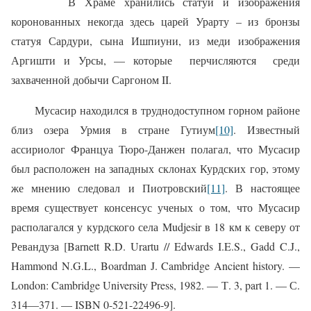
В Храме хранились статуи и изображения
коронованных некогда здесь царей Урарту – из бронзы
статуя Сардури, сына Ишпиуни, из меди изображения
Аргишти и Урсы, — которые
перчисляются
среди
захваченной добычи Саргоном II.
Мусасир находился в труднодоступном горном районе
близ озера Урмия в стране Гутиум
[10]
. Известный
ассириолог Француа Тюро-Данжен полагал, что Мусасир
был расположен на западных склонах Курдских гор, этому
же мнению следовал и Пиотровский
[11]
. В настоящее
время существует консенсус ученых о том, что Мусасир
располагался у курдского села Mudjesir в 18 км к северу от
Ревандуза [Barnett R.D. Urartu // Edwards I.E.S., Gadd C.J.,
Hammond N.G.L., Boardman J. Cambridge Ancient history. —
London: Cambridge University Press, 1982. — Т. 3, part 1. — С.
314—371. — ISBN 0-521-22496-9].