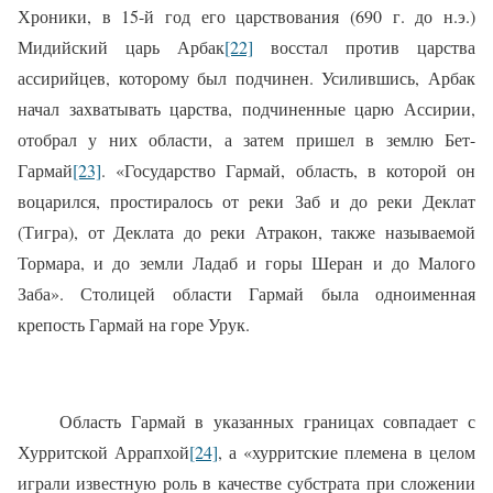
Хроники, в 15-й год его царствования (690 г. до н.э.)
Мидийский царь Арбак
[22]
восстал против царства
ассирийцев, которому был подчинен. Усилившись, Арбак
начал захватывать царства, подчиненные царю Ассирии,
отобрал у них области, а затем пришел в землю Бет-
Гармай
[23]
. «Государство Гармай, область, в которой он
воцарился, простиралось от реки Заб и до реки Деклат
(Тигра), от Деклата до реки Атракон, также называемой
Тормара, и до земли Ладаб и горы Шеран и до Малого
Заба». Столицей области Гармай была одноименная
крепость Гармай на горе Урук.
Область Гармай в указанных границах совпадает с
Хурритской Аррапхой
[24]
, а «хурритские племена в целом
играли известную роль в качестве субстрата при сложении