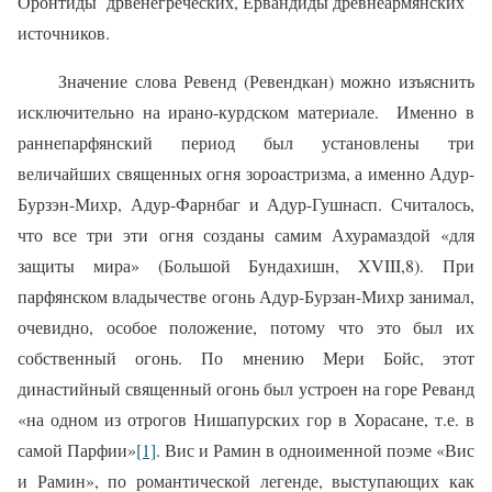
Оронтиды
дрвенегреческих, Ервандиды древнеармянских
источников.
Значение слова Ревенд (Ревендкан) можно изъяснить
исключительно на ирано-курдском материале.
Именно в
раннепарфянский период был установлены три
величайших священных огня зороастризма, а именно Адур-
Бурзэн-Михр, Адур-Фарнбаг и Адур-Гушнасп. Считалось,
что все три эти огня созданы самим Ахурамаздой «для
защиты мира» (Большой Бундахишн, XVIII,8). При
парфянском владычестве огонь Адур-Бурзан-Михр занимал,
очевидно, особое положение, потому что это был их
собственный огонь. По мнению Мери Бойс, этот
династийный священный огонь был устроен на горе Реванд
«на одном из отрогов Нишапурских гор в Хорасане, т.е. в
самой Парфии»
[1]
. Вис и Рамин в одноименной поэме «Вис
и Рамин», по романтической легенде, выступающих как