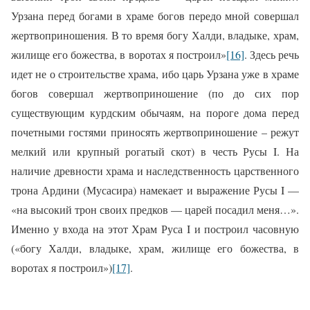
Урзана перед богами в храме богов передо мной совершал
жертвоприношения. В то время богу Халди, владыке, храм,
жилище его божества, в воротах я построил»
[16]
. Здесь речь
идет не о строительстве храма, ибо царь Урзана уже в храме
богов совершал жертвоприношение (по до сих пор
существующим курдским обычаям, на пороге дома перед
почетными гостями приносять жертвоприношение – режут
мелкий или крупный рогатый скот) в честь Русы I. На
наличие древности храма и наследственность царственного
трона Ардини (Мусасира) намекает и выражение Русы I —
«на высокий трон своих предков — царей посадил меня…».
Именно у входа на этот Храм Руса I и построил часовную
(«богу Халди, владыке, храм, жилище его божества, в
воротах я построил»)
[17]
.