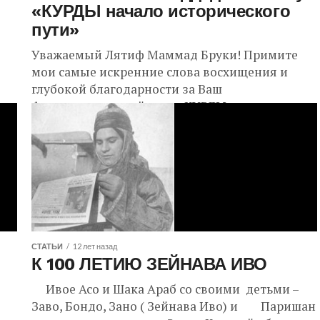
«КУРДЫ начало исторического
пути»
Уважаемый Лятиф Маммад Бруки! Примите
мои самые искренние слова восхищения и
глубокой благодарности за Ваш
фундаментальный труд «КУРДЫ начало
исторического пути». Знакомство с этой
монографией, вобравшей...
СТАТЬИ
12 лет назад
К 100 ЛЕТИЮ ЗЕЙНАВА ИВО
Ивое Асо и Шака Араб со своими детьми –
Заво, Бондо, Зано ( Зейнава Иво) и Паришан