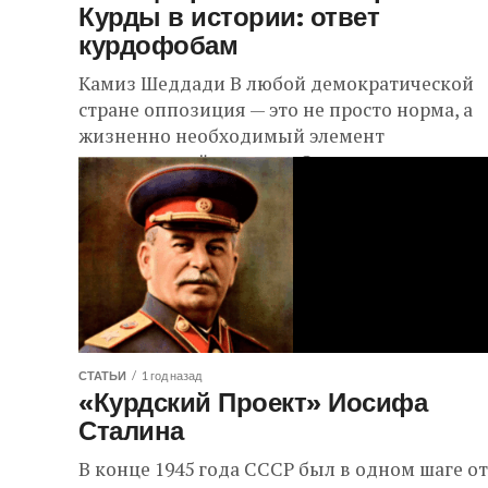
Курды в истории: ответ
курдофобам
Камиз Шеддади В любой демократической
стране оппозиция — это не просто норма, а
жизненно необходимый элемент
политической системы. Она вскрывает
просчёты власти, заставляя её работать на...
СТАТЬИ
1 год назад
«Курдский Проект» Иосифа
Сталина
В конце 1945 года СССР был в одном шаге от