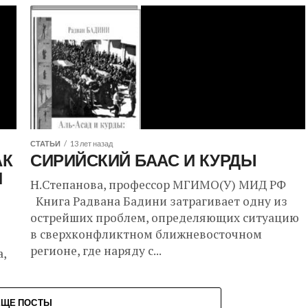
между нами...
СТАТЬИ
13 лет назад
АК
СИРИЙСКИЙ БААС И КУРДЫ
И
Н.Степанова, профессор МГИМО(У) МИД РФ
Книга Радвана Бадини затрагивает одну из
острейших проблем, определяющих ситуацию
в сверхконфликтном ближневосточном
регионе, где наряду с...
,
ЕЩЕ ПОСТЫ