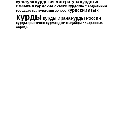
курдские
курдская литература
культура
племена
курдские сказки
курдские феодальные
курдский язык
государства
курдский вопрос
курды
курды Ирана
курды России
курды христиане
курманджи
мидийцы
похоронные
обряды