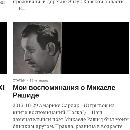
проживали в деревне Энгук Карской области.
ия
В...
СТАТЬИ
13 лет назад
KI
Мои воспоминания о Микаеле
Рашиде
2013-10-29 Амарике Сардар (Отрывок из
книги воспоминаний "Тоска") Наш
замечательный поэт Микаеле Рашид был моим
близким другом. Правда, разница в возрасте