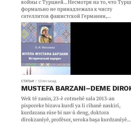
войны с Турцией... Несмотря на то, что Турц
формально не принадлежала к числу
сателлитов фашистской Германии,...
СТАТЬИ
13 лет назад
MUSTEFA BARZANI–DEME DIRO
Wek tê zanin, 23-ê cotmehê sala 2013-an
pisporeke bizava kurdî ya li cîhanê naskirî,
kurdazana rûse bi nav û deng, doktora
dîrokzanîyê, profêsor, seroka başa kurdzanîyê...