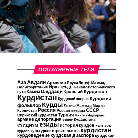
ПОПУЛЯРНЫЕ ТЕГИ
Аза Авдали
Армения
Бруки Лятиф Маммад
Ирак
Великобритания
КУРДЫ начало исторического
Камиз Шеддади
Красный Курдистан
пути
Курдистан
Курдский
Курдский вопрос
Курды
фольклор
Лятиф Маммад
Мидия
Россия
СССР
Курдистан
Россия и курды
Турция
Сирийский Курдистан
Чингиз Илдырым
армяне
депортация
евреи Курдистана
езиды
езидизм
история курдов
культура
курдистан
культурное строительство
курдов
курдская диаспора
курдоведение
курдская