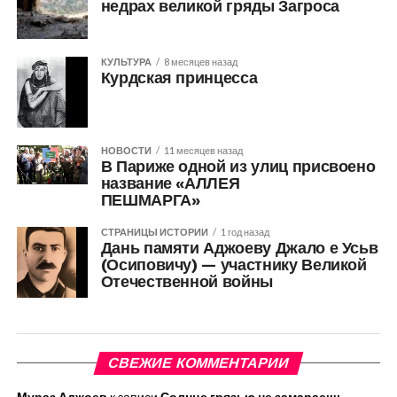
недрах великой гряды Загроса
КУЛЬТУРА
8 месяцев назад
Курдская принцесса
НОВОСТИ
11 месяцев назад
В Париже одной из улиц присвоено
название «АЛЛЕЯ
ПЕШМАРГА»
СТРАНИЦЫ ИСТОРИИ
1 год назад
Дань памяти Аджоеву Джало е Усьв
(Осиповичу) — участнику Великой
Отечественной войны
СВЕЖИЕ КОММЕНТАРИИ
Мураз Аджоев
к записи
Солнце грязью не замараешь.