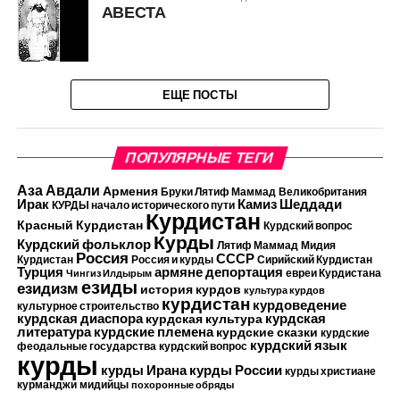
АВЕСТА
ЕЩЕ ПОСТЫ
ПОПУЛЯРНЫЕ ТЕГИ
Аза Авдали
Армения
Бруки Лятиф Маммад
Великобритания
Камиз Шеддади
Ирак
КУРДЫ начало исторического пути
Курдистан
Красный Курдистан
Курдский вопрос
Курды
Курдский фольклор
Лятиф Маммад
Мидия
Россия
СССР
Курдистан
Россия и курды
Сирийский Курдистан
Турция
армяне
депортация
евреи Курдистана
Чингиз Илдырым
езиды
езидизм
история курдов
культура курдов
курдистан
курдоведение
культурное строительство
курдская диаспора
курдская
курдская культура
курдские племена
литература
курдские сказки
курдские
курдский язык
феодальные государства
курдский вопрос
курды
курды Ирана
курды России
курды христиане
курманджи
мидийцы
похоронные обряды