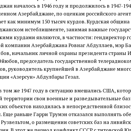
жан началось в 1946 году и продолжилось в 1947-194
менном Азербайджане, по оценкам российского агент
ет как минимум 150 тысяч курдов. Курдская община 
джанском истеблишменте, занимая важные государс
кими курдами являются, в частности: гендиректор г
й компании Азербайджана Ровнаг Абдуллаев, мэр Б
бов, начальник личной охраны президента страны 
Эйюбов, председатель государственной телерадиок
в, руководитель крупнейшей в Азербайджане мно
ции «Азерсун» Абдулбары Гезал.
в том же 1947 году в ситуацию вмешались США, кото
й территории свои военные и разведывательные баз
аких объектов находилась в непосредственной близос
. Еще раньше Гарри Трумэн отказался выполнять об
 Рузвельтом, о размещении советских баз на ливийс
рии. В этот же период конфликт СССР с титовской Ю