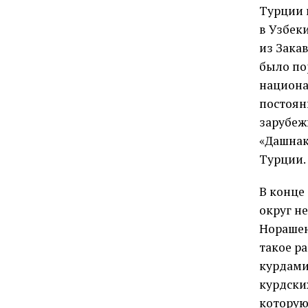
Турции 
в Узбек
из Зака
было по
национа
постоян
зарубеж
«Дашнак
Турции.
В конце
округ н
Норашен
такое р
курдами
курдски
которую