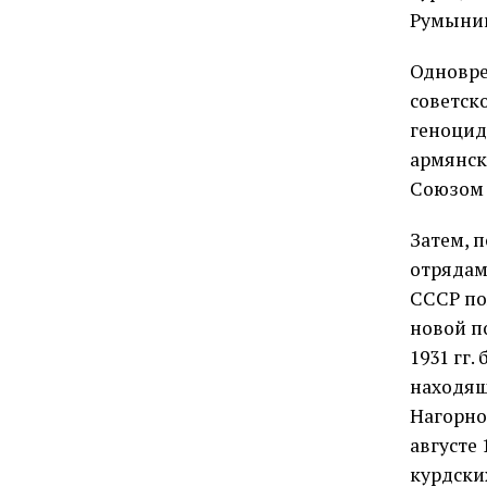
Румынии
Одновре
советско
геноцид
армянск
Союзом 
Затем, 
отрядам
СССР по
новой п
1931 гг
находящ
Нагорно
августе
курдски