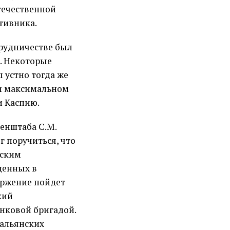
течественной
тивника.
трудничестве был
Р. Некоторые
ы устно тогда же
ри максимальном
и Каспию.
генштаба С.М.
г поручиться, что
тским
щенных в
оржение пойдет
кий
нковой бригадой.
тальянских