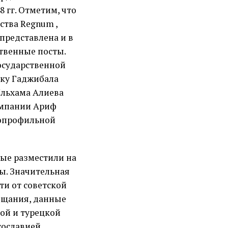
8 гг. Отметим, что
ства Regnum ,
представлена и в
твенные посты.
осударственной
аку Гаджибала
Ильхама Алиева
омпании Ариф
гопрофильной
рые разместили на
ы. Значительная
ти от советской
ещания, данные
кой и турецкой
гославией