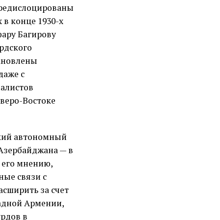
ередислоцированы
 в конце 1930-х
фару Багирову
рдского
тановлены
даже с
налистов
веро-Востоке
ский автономный
 Азербайджана — в
 его мнению,
ные связи с
асширить за счет
падной Армении,
урдов в