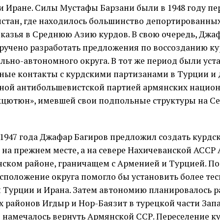
и Иране. Силы Мустафы Барзани были в 1948 году п
истан, где находилось большинство депортированных
вказья в Среднюю Азию курдов. В свою очередь, Джа
ручено разработать предложения по воссозданию ку
льно-автономного округа. В тот же период были ус
ные контакты с курдскими партизанами в Турции и 
ной антибольшевистской партией армянских нацио
цютюн», имевшей свои подпольные структуры на Се
 1947 года Джафар Багиров предложил создать курд
е на прежнем месте, а на севере Нахичеванской АССР
ском районе, граничащем с Арменией и Турцией. По
асположение округа помогло бы установить более тес
 Турции и Ирана. Затем автономию планировалось р
х районов Игдыр и Нор-Баязит в турецкой части За
 намечалось вернуть Армянской ССР. Переселение к