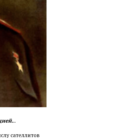
цией.
..
ислу сателлитов