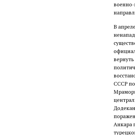
военно-м
направл
В апрел
ненапад
существ
официал
вернуть
политич
восстан
СССР по
Мраморн
централ
Додекан
поражени
Анкара 
турецкой