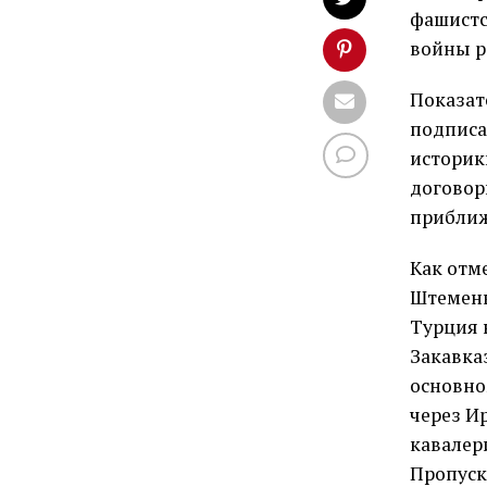
фашистс
войны р
Показат
подписа
историки
договор
приближ
Как отм
Штеменко
Турция 
Закавка
основно
через И
кавалер
Пропуск