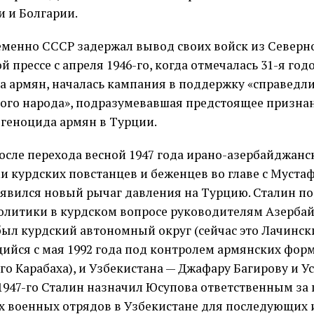
 и Болгарии.
менно СССР задержал вывод своих войск из Северно
й прессе с апреля 1946-го, когда отмечалась 31-я го
а армян, началась кампания в поддержку «справедл
ого народа», подразумевавшая предстоящее призна
геноцида армян в Турции.
после перехода весной 1947 года ирано-азербайджан
и курдских повстанцев и беженцев во главе с Мустаф
явился новый рычаг давления на Турцию. Сталин по
олитики в курдском вопросе руководителям Азербайд
. был курдский автономный округ (сейчас это Лачинск
ийся с мая 1992 года под контролем армянских фо
го Карабаха), и Узбекистана — Джафару Багирову и У
 1947-го Сталин назначил Юсупова ответственным за
х военных отрядов в Узбекистане для последующих 