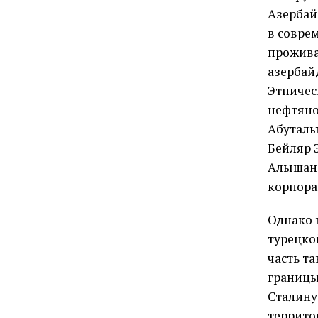
Азербайд
в совре
прожива
азербай
Этничес
нефтяно
Абуталы
Бейляр 
Алышано
корпора
Однако 
турецко
часть т
границы
Сталину
террито