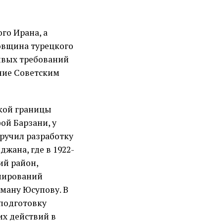
го Ирана, а
довщина турецкого
ивых требований
ние Советским
ской границы
ой Барзани, у
ручил разработку
жана, где в 1922-
ий район,
рмирований
сману Юсупову. В
 подготовку
их действий в