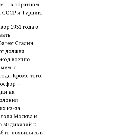
-м — в обратном
 СССР и Турции.
вор 1931 года о
вать
Затем Сталин
ия должна
риод военно-
имум, о
ода. Кроме того,
Босфор —
ии на
колония
их из-за
 года Москва и
 30 дивизий к
6 гг. появились в