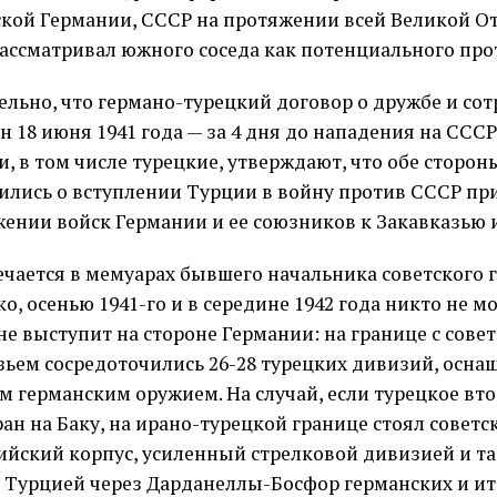
кой Германии, СССР на протяжении всей Великой О
ассматривал южного соседа как потенциального про
ельно, что германо-турецкий договор о дружбе и со
н 18 июня 1941 года — за 4 дня до нападения на ССС
, в том числе турецкие, утверждают, что обе сторон
ились о вступлении Турции в войну против СССР п
ении войск Германии и ее союзников к Закавказью 
ечается в мемуарах бывшего начальника советского 
, осенью 1941-го и в середине 1942 года никто не мо
не выступит на стороне Германии: на границе с сове
зьем сосредоточились 26-28 турецких дивизий, осна
м германским оружием. На случай, если турецкое вт
ран на Баку, на ирано-турецкой границе стоял советс
ийский корпус, усиленный стрелковой дивизией и та
 Турцией через Дарданеллы-Босфор германских и и