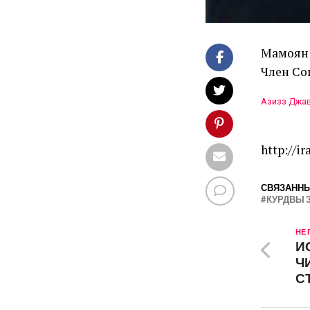
Мамоян 
Член Со
Азизз Джав
http://ir
СВЯЗАННЫ
КУРДВЫ 
НЕ
И
Ч
С