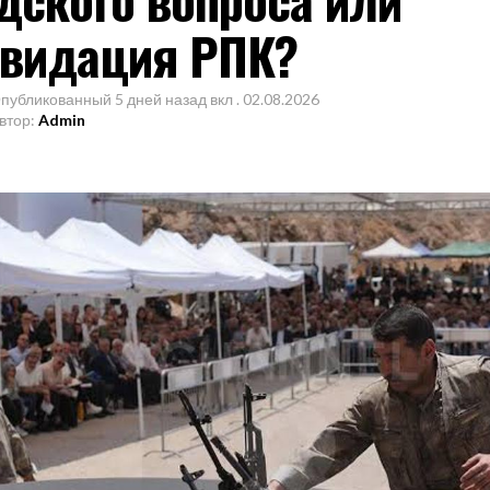
видация РПК?
публикованный
5 дней назад
вкл .
02.08.2026
втор:
Admin