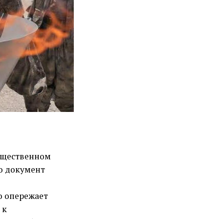
общественном
то документ
о опережает
 к