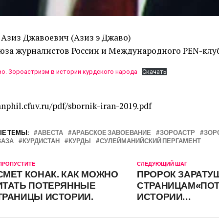
Азиз Джавоевич (Азиз э Джаво)
юза журналистов России и Международного PEN-клу
о. Зороастризм в истории курдского народа
Скачать
anphil.cfuv.ru/pdf/sbornik-iran-2019.pdf
Е ТЕМЫ:
АВЕСТА
АРАБСКОЕ ЗАВОЕВАНИЕ
ЗОРОАСТР
ЗОР
ЗАЗА
КУРДИСТАН
КУРДЫ
СУЛЕЙМАНИЙСКИЙ ПЕРГАМЕНТ
 ПРОПУСТИТЕ
СЛЕДУЮЩИЙ ШАГ
СМЕТ КОНАК. КАК МОЖНО
ПРОРОК ЗАРАТУ
ИТАТЬ ПОТЕРЯННЫЕ
СТРАНИЦАМ«ПО
ТРАНИЦЫ ИСТОРИИ.
ИСТОРИИ…