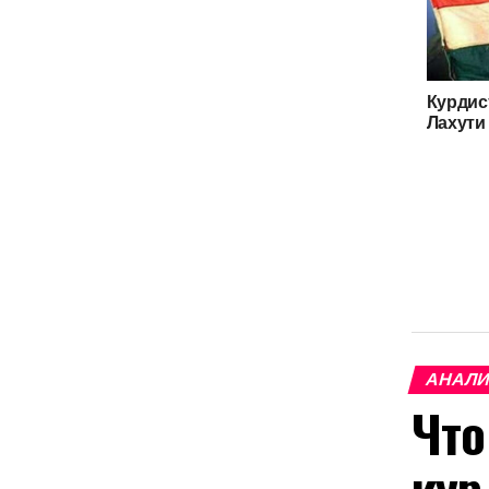
Курдис
Лахути 
АНАЛИ
Что
кур