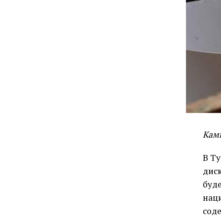
Кам
В Ту
диск
буде
наци
соде