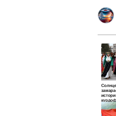
Солнце
замара
истори
курдо