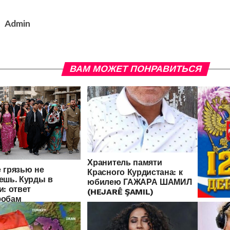
Admin
ВАМ МОЖЕТ ПОНРАВИТЬСЯ
Хранитель памяти
 грязью не
Красного Курдистана: к
ешь. Курды в
юбилею ГАЖАРА ШАМИЛ
и: ответ
(HEJARÊ ŞAMIL)
фобам
С ДНЕМ