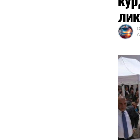
лик
О
А