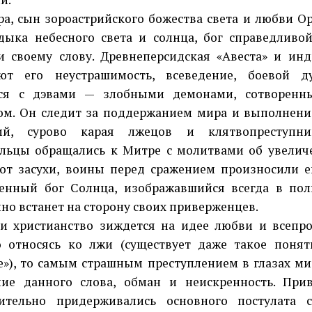
сын зороастрийского божества света и любви Ор
дыка небесного света и солнца, бог справедливо
и своему слову. Древнеперсидская «Авеста» и инд
ают его неустрашимость, всеведение, боевой д
ься с дэвами — злобными демонами, сотворен
м. Он следит за поддержанием мира и выполнен
ий, сурово карая лжецов и клятвопреступни
льцы обращались к Митре с молитвами об увелич
от засухи, воины перед сражением произносили ег
енный бог Солнца, изображавшийся всегда в по
но встанет на сторону своих приверженцев.
ристианство зиждется на идее любви и всепро
 относясь ко лжи (существует даже такое понят
е»), то самым страшным преступлением в глазах м
ние данного слова, обман и неискренность. Пр
нительно придерживались основного постулата с