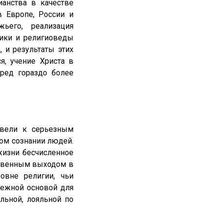
нства в качестве
в Европе, России и
ьего, реализация
рики и религиоведы
, и результаты этих
, учение Христа в
ред гораздо более
вели к серьезным
ном сознании людей.
изни бесчисленное
ственным выходом в
овне религии, чьи
дежной основой для
льной, лояльной по