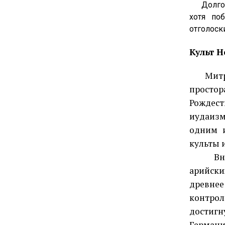
Долгое в
хотя по
отголоск
Культ 
Митраи
простор
Рождест
иудаиз
одним 
культы 
Вначал
арийск
древне
контрол
достиг
Германи