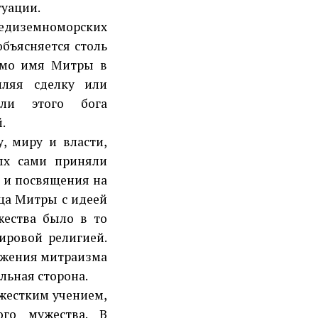
туации.
диземноморских
объясняется столь
Само имя Митры в
мляя сделку или
али этого бога
.
 миру и власти,
ых сами приняли
 и посвящения на
ца Митры с идеей
жества было в то
ировой религией.
ажения митраизма
льная сторона.
жестким учением,
го мужества. В