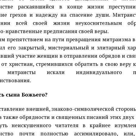
анстве раскаявшийся в конце жизни преступн
ие грехов и надежду на спасение души. Митраи
ении всей своей жизни неукоснительным обр
о-нравственные предписания своей веры.
препятствием на пути превращения митраизма в
ыл его закрытый, мистериальный и элитарный хар
вший участие женщин в отправлении обрядов и свя
 от христиан, стремившихся обратить в свою веру
, митраисты искали индивидуального п
нствования.
сь сына Божьего?
вление внешней, знаково-символической сторон
 а также обрядности и священных писаний этих двух
уть неискушенного читателя в крайнее изумлен
анство почти полностью ассимилировало, или