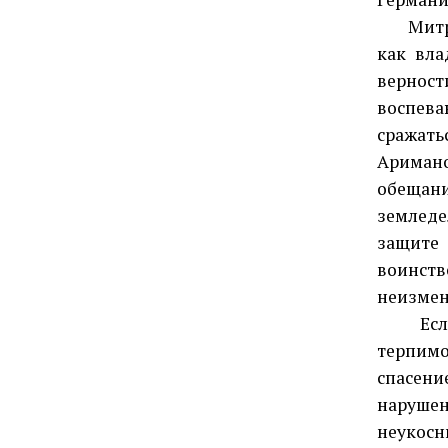
Митра, 
как вла
верност
воспев
сражат
Аримано
обещан
земледе
защите 
воинств
неизмен
Если х
терпимо
спасени
наруше
неукос