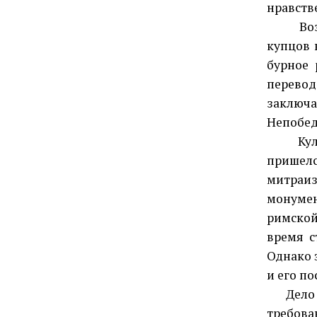
нравств
Возмож
купцов 
бурное 
перево
заключ
Непобед
Культ 
пришел
митраиз
монумен
римской
время с
Однако 
и его п
Дело в 
требов