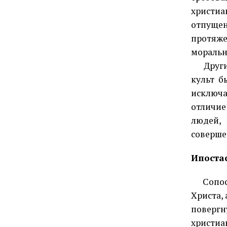
христи
отпущен
протяж
моральн
Другим 
культ б
исключа
отличие
людей
соверше
Ипоста
Сопоста
Христа,
повергн
христи