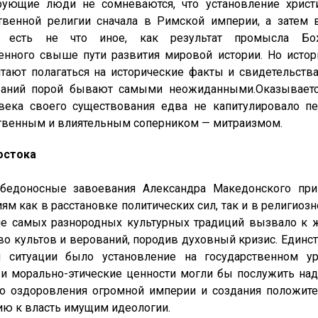
е люди не сомневаются, что установление христиа
твенной религии сначала в Римской империи, а затем 
 есть не что иное, как результат промысла Бож
енного свыше пути развития мировой истории. Но исто
тают полагаться на исторические факты и свидетельства
ваний порой
бывают самыми неожиданными.Оказывается
века своего существования едва не капитулировало пе
венным и влиятельным соперником — митраизмом.
остока
осные завоевания Александра Македонского при
ям как в расстановке политических сил, так и в религиоз
е самых разнородных культурных традиций вызвало к ж
о культов и верований, породив духовный кризис. Един
й ситуации было установление на государственном ур
и морально-этические ценности могли бы послужить на
о оздоровления огромной империи и создания положите
ю к власть имущим идеологии.