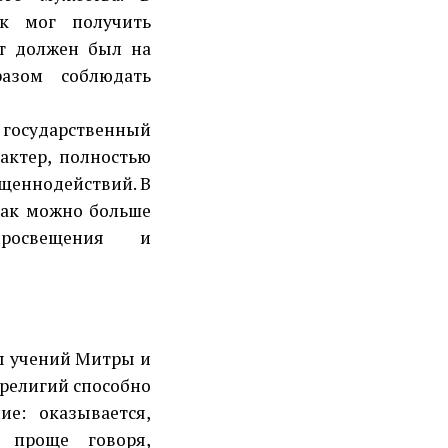
ик мог получить
ст должен был на
азом соблюдать
 государственный
актер, полностью
щеннодействий. В
 как можно больше
росвещения и
ы учений Митры и
 религий способно
ие: оказывается,
, проще говоря,