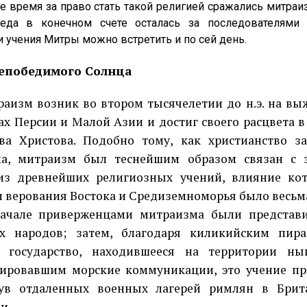
ремя за право стать такой религией сражались митраизм
беда в конечном счете осталась за последователями 
и учения Митры можно встретить и по сей день.
Непобедимого Солнца
зм возник во втором тысячелетии до н.э. на вы
ах Персии и Малой Азии и достиг своего расцвета в I
ва Христова. Подобно тому, как христианство з
ма, митраизм был теснейшим образом связан с 
из древнейших религиозных учений, влияние кот
и верования Востока и Средиземноморья было весьм
е приверженцами митраизма были представит
их народов; затем, благодаря киликийским пир
е государство, находившееся на территории ны
ировавшим морские коммуникации, это учение пр
нув отдаленных военных лагерей римлян в Брит
и.