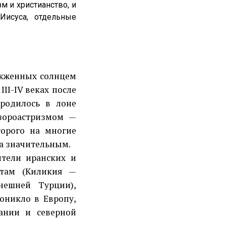
 и христианство, и
Иисуса, отдельные
жженных солнцем
II-IV веках после
ародилось в лоне
зороастризмом —
орого на многие
а значительным.
ели иранских и
атам (Киликия —
нешней Турции),
оникло в Европу,
ании и северной