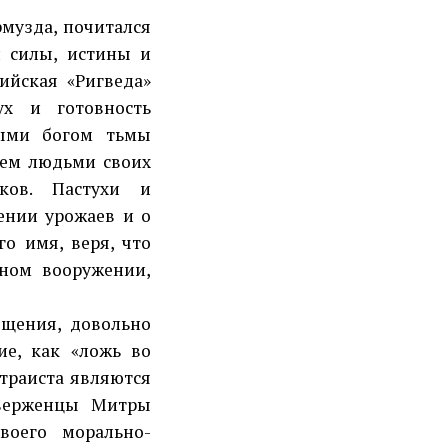
музда, почитался
й силы, истины и
ийская «Ригведа»
ух и готовность
ными богом тьмы
ием людьми своих
ков. Пастухи и
ении урожаев и о
о имя, веря, что
лном вооружении,
щения, довольно
ие, как «ложь во
итраиста являются
иверженцы Митры
воего морально-