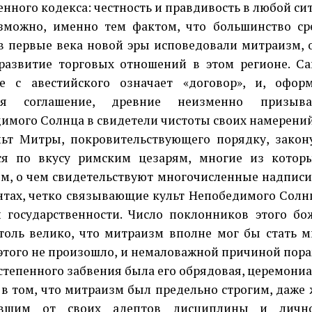
енного кодекса: честность и правдивость в любой си
но, именно тем фактом, что большинство сре
в первые века новой эры исповедовали митраизм, 
развитие торговых отношений в этом регионе. 
де с авестийского означает «договор», и, офор
ая соглашение, древние неизменно призыв
имого Солнца в свидетели чистоты своих намерений
Митры, покровительствующего порядку, закону,
ся по вкусу римским цезарям, многие из котор
м, о чем свидетельствуют многочисленные надписи
тах, четко связывающие культ Непобедимого Солн
 государственности. Число поклонников этого бо
толь велико, что митраизм вполне мог бы стать м
этого не произошло, и немаловажной причиной пор
остепенного забвения была его обрядовая, церемониа
том, что митраизм был предельно строгим, даже 
авшим от своих адептов дисциплины и лично