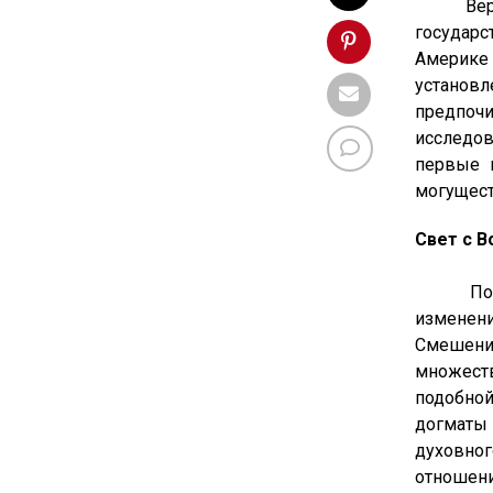
Верующи
государс
Америке
установл
предпочи
исследо
первые 
могущест
Свет с В
Победон
изменени
Смешени
множеств
подобно
догматы 
духовног
отношени