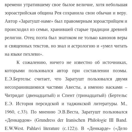
времени утратившему свое былое величие, хотя небольшая
зороастрийская община Рея сохранила свои обычаи и веру.
Автор «Заратушт-наме» был правомерным зороастрийцем и
происходил из семьи, хранившей старые традиции древней
религии. Отец поэта был знатоком не только канонов веры
и священных текстов, но знал и астрологию и «умел читать
на языке пехлеви».
К сожалению, ничего не известно об источниках,
которыми пользовался автор при составлении поэмы.
Е.Э.Бертельс считает, что Заратушт пользовался двумя
несохранившимися частями Авесты, а именно насками –
Читридат (двенадцатый) и Спент (тринадцатый) (Бертельс
Е.Э. История персидской и таджикской литературы. М.,
1960, с.33). По мнению Э.В.Веста, Заратушт пользовался
«Денкардом» (Grundress der Iranischen Philologie III Band.
E.W.West. Pahlavi literature (с.122)). В «Денкарде» («Дело