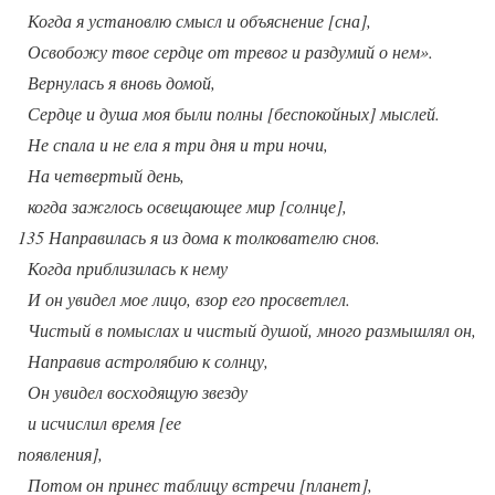
Когда я установлю смысл и объяснение [сна],
Освобожу твое сердце от тревог и раздумий о нем».
Вернулась я вновь домой,
Сердце и душа моя были полны [беспокойных] мыслей.
Не спала и не ела я три дня и три ночи,
На четвертый день,
когда зажглось освещающее мир [солнце],
135 Направилась я из дома к толкователю снов.
Когда приблизилась к нему
И он увидел мое лицо, взор его просветлел.
Чистый в помыслах и чистый душой, много размышлял он,
Направив астролябию к солнцу,
Он увидел восходящую звезду
и исчислил время [ее
появления],
Потом он принес таблицу встречи [планет],