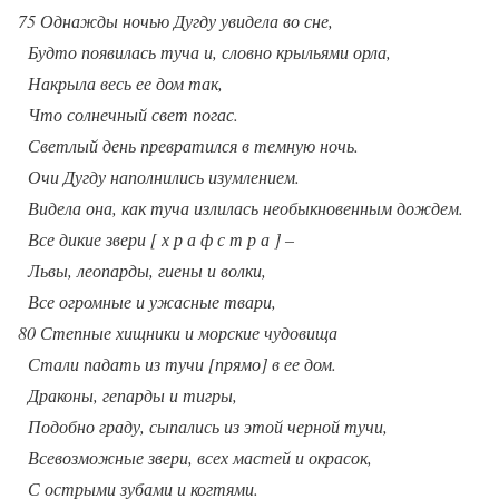
75 Однажды ночью Дугду увидела во сне,
Будто появилась туча и, словно крыльями орла,
Накрыла весь ее дом так,
Что солнечный свет погас.
Светлый день превратился в темную ночь.
Очи Дугду наполнились изумлением.
Видела она, как туча излилась необыкновенным дождем.
Все дикие звери [ х р а ф с т р а ] –
Львы, леопарды, гиены и волки,
Все огромные и ужасные твари,
80 Степные хищники и морские чудовища
Стали падать из тучи [прямо] в ее дом.
Драконы, гепарды и тигры,
Подобно граду, сыпались из этой черной тучи,
Всевозможные звери, всех мастей и окрасок,
С острыми зубами и когтями.