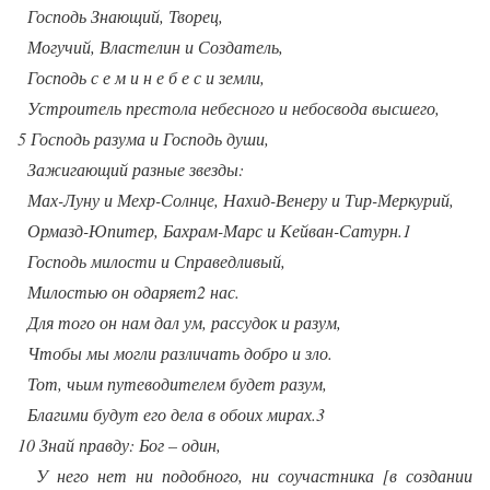
Господь Знающий, Творец,
Могучий, Властелин и Создатель,
Господь с е м и н е б е с и земли,
Устроитель престола небесного и небосвода высшего,
5 Господь разума и Господь души,
Зажигающий разные звезды:
Мах-Луну и Мехр-Солнце, Нахид-Венеру и Тир-Меркурий,
Ормазд-Юпитер, Бахрам-Марс и Кейван-Сатурн.1
Господь милости и Справедливый,
Милостью он одаряет2 нас.
Для того он нам дал ум, рассудок и разум,
Чтобы мы могли различать добро и зло.
Тот, чьим путеводителем будет разум,
Благими будут его дела в обоих мирах.3
10 Знай правду: Бог – один,
У него нет ни подобного, ни соучастника [в создании