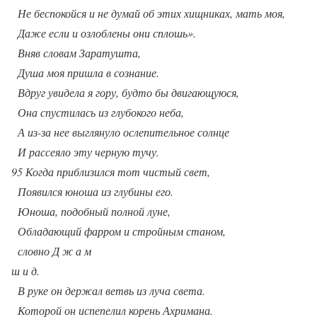
Не беспокойся и не думай об этих хищниках, мать моя,
Даже если и озлоблены они сплошь».
Вняв словам Заратушта,
Душа моя пришла в сознание.
Вдруг увидела я гору, будто бы двигающуюся,
Она спустилась из глубокого неба,
А из-за нее выглянуло ослепительное солнце
И рассеяло эту черную тучу.
95 Когда приблизился тот чистый свет,
Появился юноша из глубины его.
Юноша, подобный полной луне,
Обладающий фарром и стройным станом,
словно Д ж а м
ш и д.
В руке он держал ветвь из луча света.
Которой он испепелил корень Ахримана.