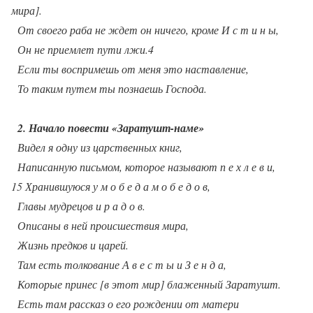
мира].
От своего раба не ждет он ничего, кроме И с т и н ы,
Он не приемлет пути лжи.4
Если ты воспримешь от меня это наставление,
То таким путем ты познаешь Господа.
2. Начало повести «Заратушт-наме»
Видел я одну из царственных книг,
Написанную письмом, которое называют п е х л е в и,
15 Хранившуюся у м о б е д а м о б е д о в,
Главы мудрецов и р а д о в.
Описаны в ней происшествия мира,
Жизнь предков и царей.
Там есть толкование А в е с т ы и З е н д а,
Которые принес [в этот мир] блаженный Заратушт.
Есть там рассказ о его рождении от матери