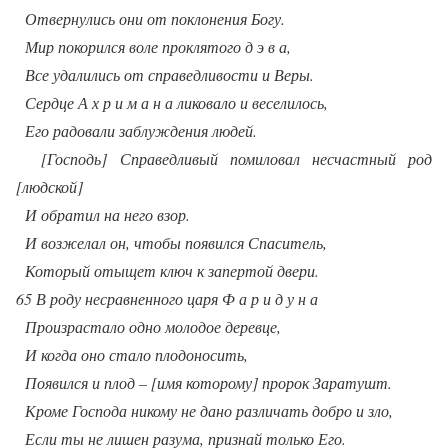
Отвернулись они от поклонения Богу.
Мир покорился воле проклятого д э в а,
Все удалились от справедливости и Веры.
Сердце А х р и м а н а ликовало и веселилось,
Его радовали заблуждения людей.
[Господь] Справедливый помиловал несчастный род
[людской]
И обратил на него взор.
И возжелал он, чтобы появился Спаситель,
Который отыщет ключ к запертой двери.
65 В роду несравненного царя Ф а р и д у н а
Произрастало одно молодое деревце,
И когда оно стало плодоносить,
Появился и плод – [имя которому] пророк Заратушт.
Кроме Господа никому не дано различать добро и зло,
Если ты не лишен разума, признай только Его.