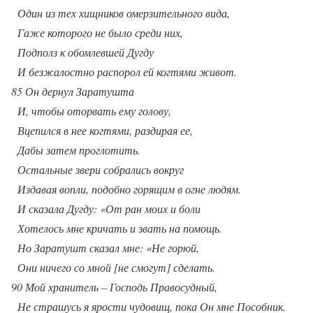
Один из тех хищников омерзительного вида,
Гаже которого не было среди них,
Подполз к обомлевшей Дугду
И безжалостно распорол ей когтями живот.
85 Он дернул Заратушта
И, чтобы оторвать ему голову,
Вцепился в нее когтями, раздирая ее,
Дабы затем проглотить.
Остальные звери собрались вокруг
Издавая вопли, подобно горящим в огне людям.
И сказала Дугду: «От ран моих и боли
Хотелось мне кричать и звать на помощь.
Но Заратушт сказал мне: «Не горюй,
Они ничего со мной [не смогут] сделать.
90 Мой хранитель – Господь Правосудный,
Не страшусь я ярости чудовищ, пока Он мне Пособник.