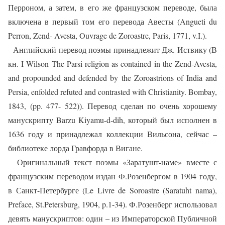
Перроном, а затем, в его же французском переводе, была
включена в первый том его перевода Авесты (Angueti du
Perron, Zend- Avesta, Ouvrage de Zoroastre, Paris, 1771, v.I.).
Английский перевод поэмы принадлежит Дж. Иствику (В
кн. I Wilson The Parsi religion as contained in the Zend-Avesta,
and propounded and defended by the Zoroastrions of India and
Persia, enfolded refuted and contrasted with Christianity. Bombay,
1843, (pp. 477- 522)). Перевод сделан по очень хорошему
манускрипту Barzu Kiyamu-d-dih, который был исполнен в
1636 году и принадлежал коллекции Вильсона, сейчас –
библиотеке лорда Гравфорда в Вигане.
Оригинальный текст поэмы «Заратушт-наме» вместе с
французским переводом издан Ф.Розенбергом в 1904 году,
в Санкт-Петербурге (Le Livre de Soroastre (Saratuht nama),
Preface, St.Petersburg, 1904, p.1-34). Ф.Розенберг использовал
девять манускриптов: один – из Императорской Публичной