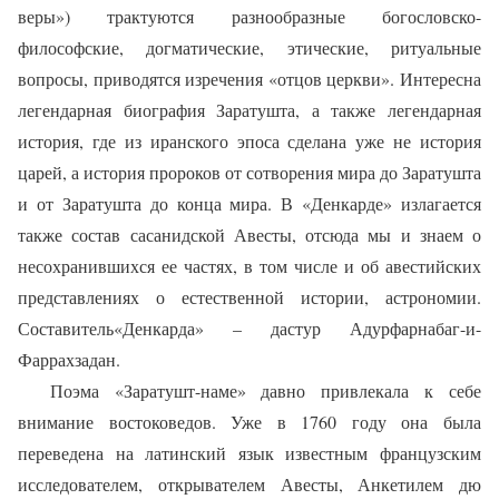
веры») трактуются разнообразные богословско-
философские, догматические, этические, ритуальные
вопросы, приводятся изречения «отцов церкви». Интересна
легендарная биография Заратушта, а также легендарная
история, где из иранского эпоса сделана уже не история
царей, а история пророков от сотворения мира до Заратушта
и от Заратушта до конца мира. В «Денкарде» излагается
также состав сасанидской Авесты, отсюда мы и знаем о
несохранившихся ее частях, в том числе и об авестийских
представлениях о естественной истории, астрономии.
Составитель«Денкарда» – дастур Адурфарнабаг-и-
Фаррахзадан.
Поэма «Заратушт-наме» давно привлекала к себе
внимание востоковедов. Уже в 1760 году она была
переведена на латинский язык известным французским
исследователем, открывателем Авесты, Анкетилем дю