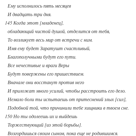
Ему исполнилось пять месяцев
И двадцать три дня.
145 Когда этот [младенец],
обладающий чистой душой, отделится от тебя,
То возликует весь мир от встречи с ним.
Имя ему будет Заратушт счастливый,
Благополучными будут его пути.
Все нечестивые и враги Веры
Будут повержены его пришествием.
Вначале они восстанут против него
И приложат много усилий, чтобы расстроить его дело.
Немало боли ты испытаешь от притеснений злых [сил],
Подобной той, что причинили тебе хищники в твоем сне.
150 Но ты одолеешь их и выйдешь
Торжествующий [из этой борьбы].
Возгордишься своим сыном, пока еще не родившимся.