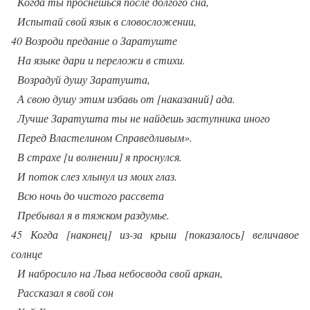
Когда ты проснешься после долгого сна,
Испытай свой язык в словосложении,
40 Возроди предание о Заратуште
На языке дари и переложи в стихи.
Возрадуй душу Заратушта,
А свою душу этим избавь от [наказаний] ада.
Лучше Заратушта ты не найдешь заступника иного
Перед Властелином Справедливым».
В страхе [и волнении] я проснулся.
И поток слез хлынул из моих глаз.
Всю ночь до чистого рассвета
Пребывал я в тяжком раздумье.
45 Когда [наконец] из-за крыш [показалось] величавое
солнце
И набросило на Льва небосвода свой аркан,
Рассказал я свой сон