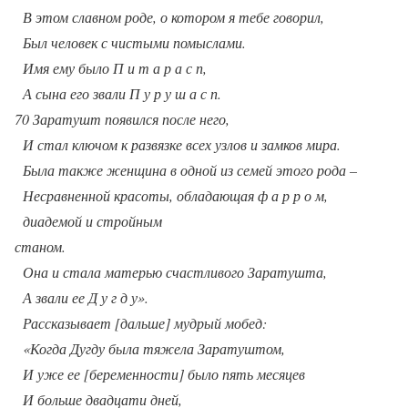
В этом славном роде, о котором я тебе говорил,
Был человек с чистыми помыслами.
Имя ему было П и т а р а с п,
А сына его звали П у р у ш а с п.
70 Заратушт появился после него,
И стал ключом к развязке всех узлов и замков мира.
Была также женщина в одной из семей этого рода –
Несравненной красоты, обладающая ф а р р о м,
диадемой и стройным
станом.
Она и стала матерью счастливого Заратушта,
А звали ее Д у г д у».
Рассказывает [дальше] мудрый мобед:
«Когда Дугду была тяжела Заратуштом,
И уже ее [беременности] было пять месяцев
И больше двадцати дней,