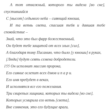
А тот отважный, которого ты видела [во сне],
спустившийся
С [высот] седьмого неба – сияющий юноша,
И та ветвь света, спасшая тебя и давшая тебе
спокойствие –
Знай, что это был фарр божественный,
Он будет тебе защитой от всех злых [сил],
А благодаря тому Писанию, что было [у юноши] в руках,
[Люди] будут сеять семена добродетели.
155 Он исполнит миссию пророка,
Его сияние ослепит всех дэвов и п а р и.
Его имя пребудет в веках,
И исполнятся все его пожелания.
Три свирепых хищника, которых ты видела [во сне],
Которых усмирила его ветвь [света],
Вне сомнения, это его будущие враги,