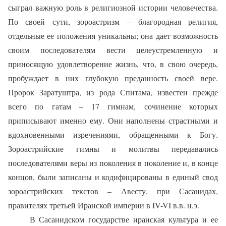
сыграл важную роль в религиозной истории человечества.
По своей сути, зороастризм – благородная религия,
отдельные ее положения уникальны; она дает возможность
своим последователям вести целеустремленную и
приносящую удовлетворение жизнь, что, в свою очередь,
пробуждает в них глубокую преданность своей вере.
Пророк Заратуштра, из рода Спитама, известен прежде
всего по гатам – 17 гимнам, сочинение которых
приписывают именно ему. Они наполнены страстными и
вдохновенными изречениями, обращенными к Богу.
Зороастрийские гимны и молитвы передавались
последователями веры из поколения в поколение и, в конце
концов, были записаны и кодифицированы в единый свод
зороастрийских текстов – Авесту, при Сасанидах,
правителях третьей Иранской империи в IV-VI в.в. н.э.
В Сасанидском государстве иранская культура и ее