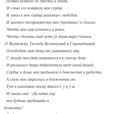
Познал немного из Авесты и Зенда,
И слова его покорили мое сердце.
И запал в мое сердце разговор с мобедом,
И захотел воспроизвести это [предание] в стихах,
Чтобы мое имя осталось в веках,
Чтобы сделать свой путь [в этом мире] благим.
35 Возможно, Господь Всемогущий и Справедливый
Освободит мою душу от [наказаний] ада.
С этими мыслями направился я к своему дому
И распахнул двери добродетели пред своей душой.
Сердце и душа моя пребывали в довольстве и радости,
А глаза мои закрылись в блаженном сне.
Тут к изголовью моему явился С у р у ш
И сказал мне: «До каких пор
ты будешь пребывать в
безмолвии?