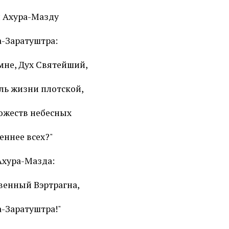
 Ахура-Мазду
-Заратуштра:
мне, Дух Святейший,
ль жизни плотской,
божеств небесных
еннее всех?"
Ахура-Мазда:
венный Вэртрагна,
-Заратуштра!"