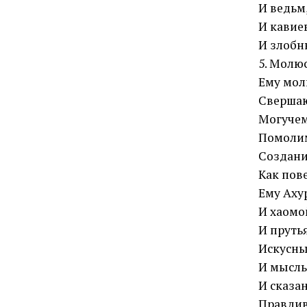
И ведьм
И кавие
И злобн
5. Молюс
Ему мол
Свершаю
Могучем
Помолим
Создани
Как пов
Ему Аху
И хаомо
И пруть
Искусны
И мысль
И сказа
Правдив