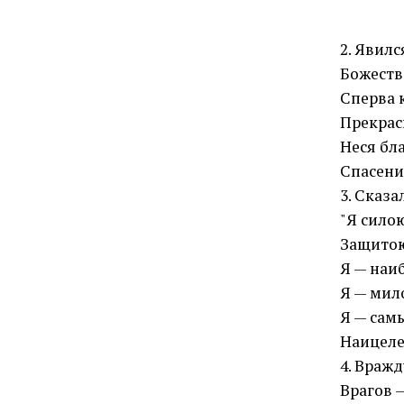
2. Явил
Божеств
Сперва 
Прекрас
Неся бл
Спасени
3. Сказа
"Я сило
Защитою
Я — наи
Я — мил
Я — сам
Наицеле
4. Враж
Врагов 