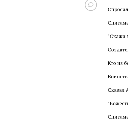
Спросил
Спитама
"Скажи 
Создате
Кто из 
Воинств
Сказал 
"Божест
Спитама