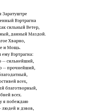
ся Заратуштре
енный Вэртрагна
как сильный Ветер,
ный, данный Маздой.
агое Хварно,
е и Мощь.
л ему Вэртрагна:
ю — сильнейший,
 — прочнейший,
благодатный,
остивей всех,
ый благотворный,
бней всех.
ду я побеждаю
— людей и дэвов,