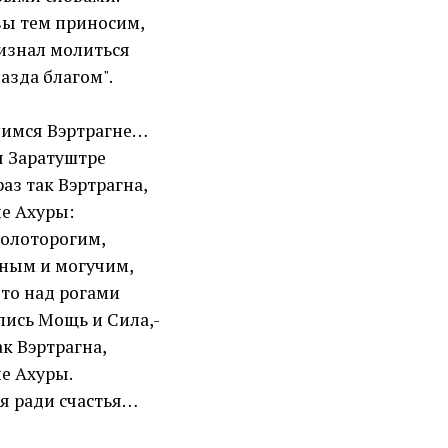
ы тем приносим,
изнал молиться
азда благом".
лимся Вэртрагне…
я Заратуштре
аз так Вэртрагна,
е Ахуры:
олоторогим,
ным и могучим,
что над рогами
ись Мощь и Сила,-
ак Вэртрагна,
е Ахуры.
я ради счастья…