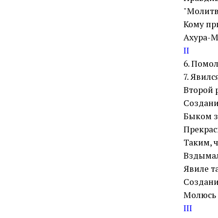
"Молитв
Кому пр
Ахура-М
II
6. Помо
7. Явилс
Второй р
Создани
Быком з
Прекрас
Таким, 
Вздымал
Явиле т
Создани
Молюсь 
III