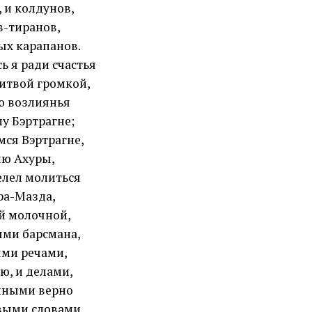
, и колдунов,
в-тиранов,
ых карапанов.
ь я ради счастья
итвой громкой,
 возлиянья
у Бэртрагне;
ся Вэртрагне,
ю Ахуры,
елел молиться
ра-Мазда,
й молочной,
ями барсмана,
ми речами,
ю, и делами,
нными верно
ыми словами.