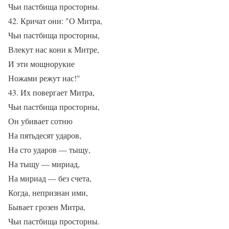
Чьи пастбища просторны.
42. Кричат они: "О Митра,
Чьи пастбища просторны,
Влекут нас кони к Митре,
И эти мощнорукие
Ножами режут нас!"
43. Их повергает Митра,
Чьи пастбища просторны,
Он убивает сотню
На пятьдесят ударов,
На сто ударов — тыщу,
На тыщу — мириад,
На мириад — без счета,
Когда, непризнан ими,
Бывает грозен Митра,
Чьи пастбища просторны.