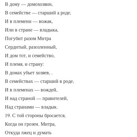
В дому — домохозяин,
В семействе — старший a роде,
И в племени — вожак,
Или в стране — владыка,
Погубит разом Митра
Сердитый, разозленный,
И дом тот, и семейство,
И племя, и страну:
В домах убьет хозяев, .
В семействах — старший в роде,
И в племенах — вождей,
И над страной — правителей,
Над странами — владык.
19. С той стороны бросается,
Когда он грозен. Митра,
Откуда лжец и думать