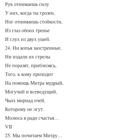
Рук отнимаешь силу
У них, когда ты грозен,
Ног отнимаешь стойкости,
Из глаз обоих тренье
И слух из двух ушей.
24. Ни копья заостренные,
Ни издали их стрелы
Не поразят, приблизясь,
Того, к кому приходит
На помощь Митра мудрый,
Могучий и всеведущий,
Чьих мириад очей,
Которому не лгут.
Молюсь я ради счастья…
VII
25. Мы почитаем Митру…