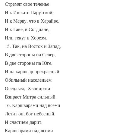
Стремят свое теченье
И к Ишкате Парутской,
И к Мерву, что в Харайве,
И к Гаве, в Согдиане,
Или текут в Хорезм.
15. Так, на Восток и Запад,
В две стороны на Север,
В две стороны па Юге,
И па каршвар прекрасный,
Обильный населеньем
Оседлым,- Хванирата-
Взирает Митра сильный.
16. Каршварами над всеми
Летит он, бог небесный,
И счастием дарит.
Каршварами над всеми