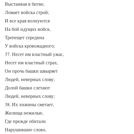
Выстаивая в битве,
Ломает войска строй;
И все края волнуются
На бой идущих войск,
Трепещет середина
У войска кровожадного;
37. Несет им властный ужас,
Несет им властный страх,
Он прочь башки швыряет
Людей, неверных слову;
Долой башки слетают
Людей, неверных слову;
38. Их хижины сметает,
Жилища нежилые,
Где прежде обитали
Нарушившие слово,