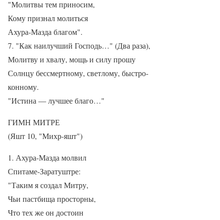
"Молитвы тем приносим,
Кому признал молиться
Ахура-Мазда благом".
7. "Как наилучший Господь…" (Два раза),
Молитву и хвалу, мощь и силу прошу
Солнцу бессмертному, светлому, быстро-
конному.
"Истина — лучшее благо…"
ГИМН МИТРЕ
(Яшт 10, "Михр-яшт")
1. Ахура-Мазда молвил
Спитаме-Заратуштре:
"Таким я создал Митру,
Чьи пастбища просторны,
Что тех же он достоин