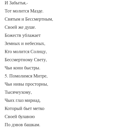
И Забытья,-
Тот молится Мазде.
Святым и Бессмертным,
Своей же душе.
Божеств ублажает
Земных и небесных,
Кто молится Солнцу,
Бессмертному Свету,
Чьи кони быстры.
5. Помолимся Митре,
Чьи нивы просторны,
Тысячеухому,
Чьих глаз мириад,
Который бьет метко
Своей булавою
По дэвов башкам.