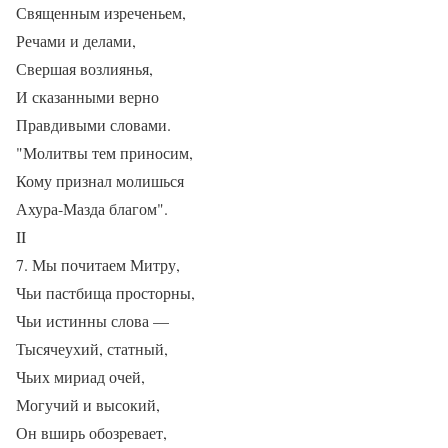
Священным изреченьем,
Речами и делами,
Свершая возлиянья,
И сказанными верно
Правдивыми словами.
"Молитвы тем приносим,
Кому признал молишься
Ахура-Мазда благом".
II
7. Мы почитаем Митру,
Чьи пастбища просторны,
Чьи истинны слова —
Тысячеухий, статный,
Чьих мириад очей,
Могучий и высокий,
Он вширь обозревает,