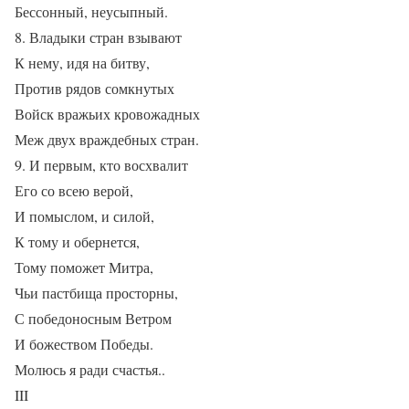
Бессонный, неусыпный.
8. Владыки стран взывают
К нему, идя на битву,
Против рядов сомкнутых
Войск вражьих кровожадных
Меж двух враждебных стран.
9. И первым, кто восхвалит
Его со всею верой,
И помыслом, и силой,
К тому и обернется,
Тому поможет Митра,
Чьи пастбища просторны,
С победоносным Ветром
И божеством Победы.
Молюсь я ради счастья..
III