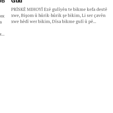
ов
Gulî
PRÎSKÊ MIHOYÎ Ezê gulîyên te bikme kefa destê
xwe, Bişom û hûrik-hûrik şe bikim, Li ser çavên
ик
xwe hêdî wer bikim, Dîsa bikme gulî û pê...
а
...