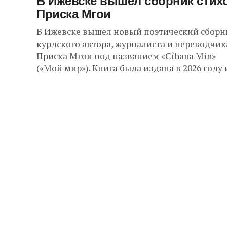
В Ижевске вышел сборник стих
Приска Мгои
В Ижевске вышел новый поэтический сборн
курдского автора, журналиста и переводчик
Приска Мгои под названием «Cîhana Min»
(«Мой мир»). Книга была издана в 2026 году и