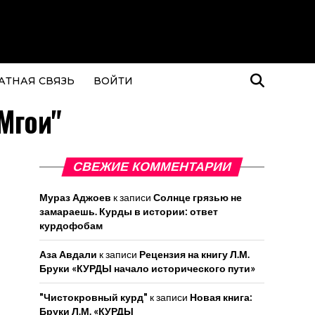
АТНАЯ СВЯЗЬ
ВОЙТИ
Мгои"
СВЕЖИЕ КОММЕНТАРИИ
Мураз Аджоев
к записи
Солнце грязью не
замараешь. Курды в истории: ответ
курдофобам
Аза Авдали
к записи
Рецензия на книгу Л.М.
Бруки «КУРДЫ начало исторического пути»
"Чистокровный курд"
к записи
Новая книга:
Бруки Л.М. «КУРДЫ