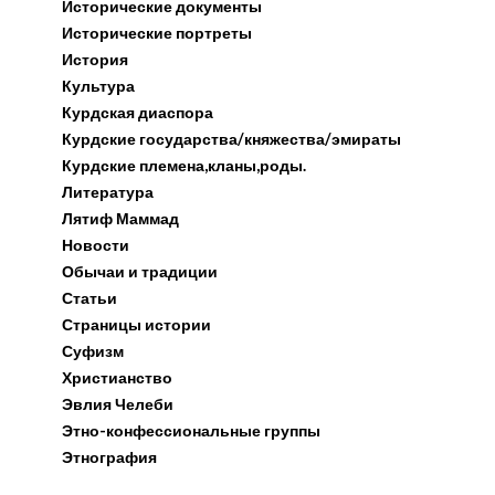
Исторические документы
Исторические портреты
История
Культура
Курдская диаспора
Курдские государства/княжества/эмираты
Курдские племена,кланы,роды.
Литература
Лятиф Маммад
Новости
Обычаи и традиции
Статьи
Страницы истории
Суфизм
Христианство
Эвлия Челеби
Этно-конфессиональные группы
Этнография