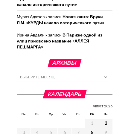
начало исторического пути»
Мураз Аджоев
к записи
Новая книга: Бруки
Л.М. «КУРДЫ начало исторического пути»
Ирина Авдали
к записи
В Париже одной из
улиц присвоено название «АЛЛЕЯ
ПЕШМАРГА»
АРХИВЫ
Архивы
КАЛЕНДАРЬ
Август 2026
Пн
Вт
Ср
Чт
Пт
Сб
Вс
1
2
3
4
5
6
7
8
9