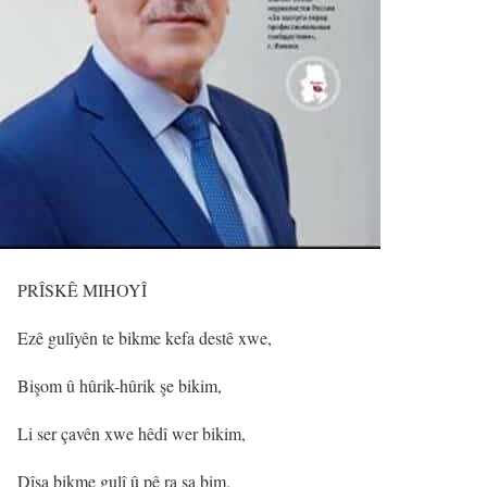
PRÎSKÊ MIHOYÎ
Ezê gulîyên te bikme kefa destê xwe,
Bişom û hûrik-hûrik şe bikim,
Li ser çavên xwe hêdî wer bikim,
Dîsa bikme gulî û pê ra şa bim,