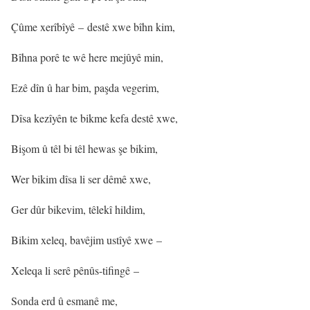
Çûme xerîbîyê – destê xwe bîhn kim,
Bîhna porê te wê here mejûyê min,
Ezê dîn û har bim, paşda vegerim,
Dîsa kezîyên te bikme kefa destê xwe,
Bişom û têl bi têl hewas şe bikim,
Wer bikim dîsa li ser dêmê xwe,
Ger dûr bikevim, têlekî hildim,
Bikim xeleq, bavêjim ustîyê xwe –
Xeleqa li serê pênûs-tifingê –
Sonda erd û esmanê me,