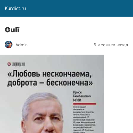
Kurdist.ru
Gulî
Admin
6 месяцев назад