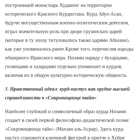
построившей монастырь Худавенг на территории
исторического Красного Курдистана. Курд Абул-Асан,
будучи могущественным военно-политическим деятелем,
играл значительную роль при дворе грузинских царей
(которые в ту эпоху титуловались также царями Абхазии),
как уже упоминалось ранее.Кроме того, перечисляя народы
обширного Иранского мира, Низами наряду с бухарцами,
гилянцами и хазарцами отдельно упоминает и курдов,
включая их в общую культурно-историческую общность.
3. Нравственный идеал: курд-пастух как орудие высшей
справедливости в «Сокровищнице тайн»
Наиболее глубокий и символичный образ курда Низами
создает в своей первой философско-дидактической поэме
«Сокровищница тайн» (Махзан аль-Асрар). Здесь курд-
пастух становится ключевой фигурой в притче о Хейре