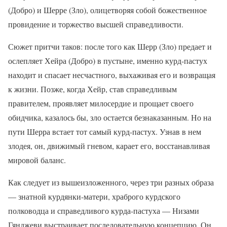
(Добро) и Шерре (Зло), олицетворяя собой божественное
провидение и торжество высшей справедливости.
Сюжет притчи таков: после того как Шерр (Зло) предает и
ослепляет Хейра (Добро) в пустыне, именно курд-пастух
находит и спасает несчастного, выхаживая его и возвращая
к жизни. Позже, когда Хейр, став справедливым
правителем, проявляет милосердие и прощает своего
обидчика, казалось бы, зло остается безнаказанным. Но на
пути Шерра встает тот самый курд-пастух. Узнав в нем
злодея, он, движимый гневом, карает его, восстанавливая
мировой баланс.
Как следует из вышеизложенного, через три разных образа
— знатной курдянки-матери, храброго курдского
полководца и справедливого курда-пастуха — Низами
Гянджеви выстраивает последовательную концепцию. Он