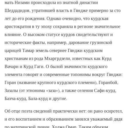
мать Низами происходила из знатной династии
Шеддадидов, утратившей власть в Гяндже примерно за сто
лет до его рождения. Однако очевидно, что курдская
аристократия в ту эпоху сохраняла в регионе значительное
влияние. О высоком статусе курдов свидетельствуют и
исторические факты, например, дарование грузинской
царицей Тамар земель севернее Гянджи курдским
христианам из рода Мхаргрдзели, известных как Курд
Вачари и Курд Гаги. О былой значимости курдского
элемента говорят и современные топонимы вокруг Гянджи:
Горан (название крупного курдского племени), Горанбой,
Зазалы (от этнонима «заза»), а также селения Сафи-курд,
Бахча-курд, Бала-курд и другие.
Об отце поэта сведений практически нет: он рано осиротел,
и его воспитанием и образованием занялся уважаемый дядя
по материнской линии, Ходжа Омар. Таким образом,