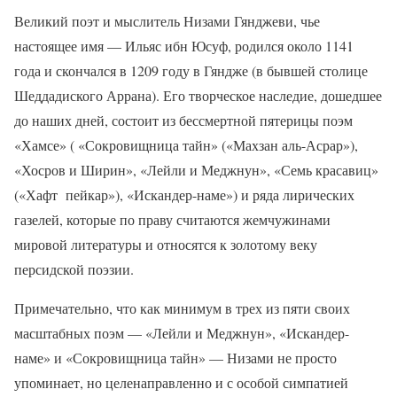
Великий поэт и мыслитель Низами Гянджеви, чье
настоящее имя — Ильяс ибн Юсуф, родился около 1141
года и скончался в 1209 году в Гяндже (в бывшей столице
Шеддадиского Аррана). Его творческое наследие, дошедшее
до наших дней, состоит из бессмертной пятерицы поэм
«Хамсе» ( «Сокровищница тайн» («Махзан аль-Асрар»),
«Хосров и Ширин», «Лейли и Меджнун», «Семь красавиц»
(«Хафт пейкар»), «Искандер-наме») и ряда лирических
газелей, которые по праву считаются жемчужинами
мировой литературы и относятся к золотому веку
персидской поэзии.
Примечательно, что как минимум в трех из пяти своих
масштабных поэм — «Лейли и Меджнун», «Искандер-
наме» и «Сокровищница тайн» — Низами не просто
упоминает, но целенаправленно и с особой симпатией