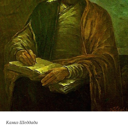
Камиз Шеддади