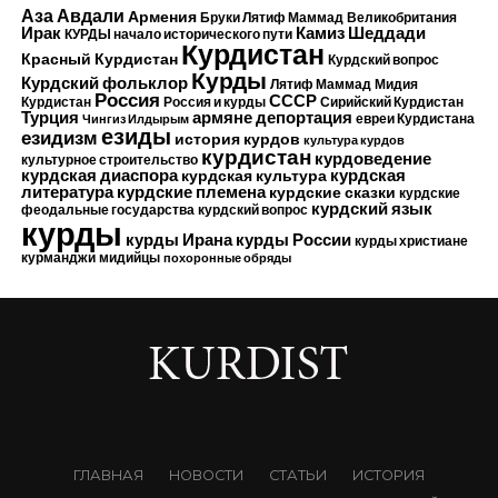
Аза Авдали
Армения
Бруки Лятиф Маммад
Великобритания
Камиз Шеддади
Ирак
КУРДЫ начало исторического пути
Курдистан
Красный Курдистан
Курдский вопрос
Курды
Курдский фольклор
Лятиф Маммад
Мидия
Россия
СССР
Курдистан
Россия и курды
Сирийский Курдистан
Турция
армяне
депортация
евреи Курдистана
Чингиз Илдырым
езиды
езидизм
история курдов
культура курдов
курдистан
курдоведение
культурное строительство
курдская диаспора
курдская
курдская культура
курдские племена
литература
курдские сказки
курдские
курдский язык
феодальные государства
курдский вопрос
курды
курды Ирана
курды России
курды христиане
курманджи
мидийцы
похоронные обряды
ГЛАВНАЯ
НОВОСТИ
СТАТЬИ
ИСТОРИЯ