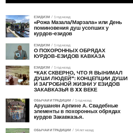
ЕЗИДИЗМ
1 год назад
«Рожа Мазала/Марзала» или День
поминовения душ усопших у
курдов-езидов
ЕЗИДИЗМ
1 год назад
О ПОХОРОННЫХ ОБРЯДАХ
КУРДОВ-ЕЗИДОВ КАВКАЗА
ЕЗИДИЗМ
1 год назад
“КАК СКВЕРНО, ЧТО Я ВЫНИМАЛ
ДУШИ ЛЮДЕЙ”: КОНЦЕПЦИИ ДУШИ
И ЗАГРОБНОЙ ЖИЗНИ У ЕЗИДОВ
ЗАКАВКАЗЬЯ В XX ВЕКЕ
ОБЫЧАИ И ТРАДИЦИИ
1 год назад
Арушанян Арпине А. Свадебные
элементы в похоронных обрядах
курдов Закавказья.
ОБЫЧАИ И ТРАДИЦИИ
14 лет назад