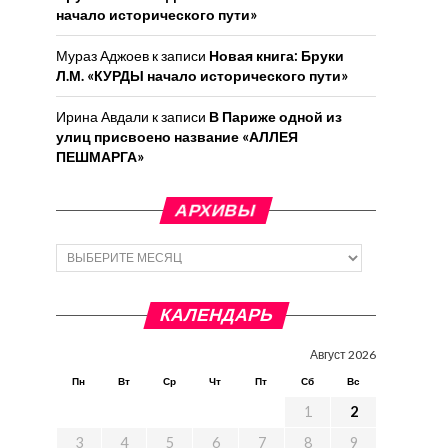
начало исторического пути»
Мураз Аджоев
к записи
Новая книга: Бруки
Л.М. «КУРДЫ начало исторического пути»
Ирина Авдали
к записи
В Париже одной из
улиц присвоено название «АЛЛЕЯ
ПЕШМАРГА»
АРХИВЫ
Архивы
КАЛЕНДАРЬ
Август 2026
Пн
Вт
Ср
Чт
Пт
Сб
Вс
1
2
3
4
5
6
7
8
9