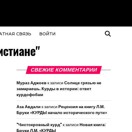
АТНАЯ СВЯЗЬ
ВОЙТИ
истиане"
СВЕЖИЕ КОММЕНТАРИИ
Мураз Аджоев
к записи
Солнце грязью не
замараешь. Курды в истории: ответ
курдофобам
Аза Авдали
к записи
Рецензия на книгу Л.М.
Бруки «КУРДЫ начало исторического пути»
"Чистокровный курд"
к записи
Новая книга:
Бруки Л.М. «КУРДЫ