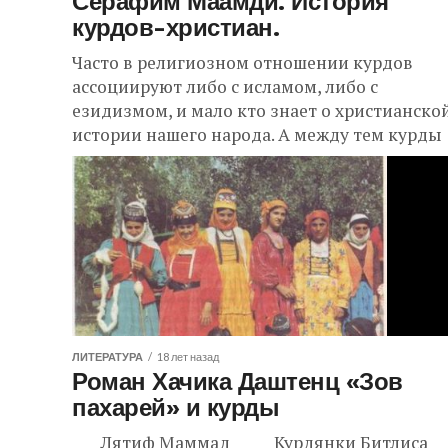
Серафим Маамди. История
курдов-христиан.
Часто в религиозном отношении курдов
ассоциируют либо с исламом, либо с
езидизмом, и мало кто знает о христианско
истории нашего народа. А между тем курды
принадлежат...
ЛИТЕРАТУРА
18 лет назад
Роман Хачика Даштенц «Зов
пахарей» и курды
Лятиф Маммад Курдянки Битлиса