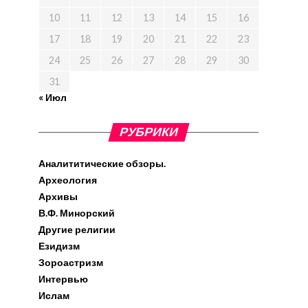
10
11
12
13
14
15
16
17
18
19
20
21
22
23
24
25
26
27
28
29
30
31
« Июл
РУБРИКИ
Аналититические обзоры.
Археология
Архивы
В.Ф. Минорский
Другие религии
Езидизм
Зороастризм
Интервью
Ислам