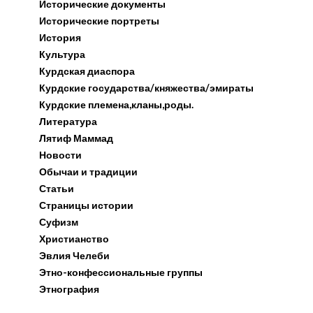
Исторические документы
Исторические портреты
История
Культура
Курдская диаспора
Курдские государства/княжества/эмираты
Курдские племена,кланы,роды.
Литература
Лятиф Маммад
Новости
Обычаи и традиции
Статьи
Страницы истории
Суфизм
Христианство
Эвлия Челеби
Этно-конфессиональные группы
Этнография