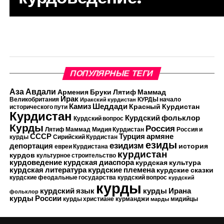
ПОПУЛЯРНЫЕ ТЕГИ
Аза Авдали
Армения
Бруки Лятиф Маммад
Ирак
Великобритания
КУРДЫ начало
Иракский курдистан
Камиз Шеддади
Красный Курдистан
исторического пути
Курдистан
Курдский фольклор
Курдский вопрос
Курды
Россия
Лятиф Маммад
Мидия Курдистан
Россия и
Турция
СССР
армяне
курды
Сирийский Курдистан
езиды
езидизм
депортация
история
евреи Курдистана
курдистан
курдов
культурное строительство
курдоведение
курдская диаспора
курдская культура
курдские племена
курдская литература
курдские сказки
курдские феодальные государства
курдский вопрос
курдский
курды
курдский язык
курды Ирана
фольклор
курды России
курды христиане
курманджи
мидийцы
марды