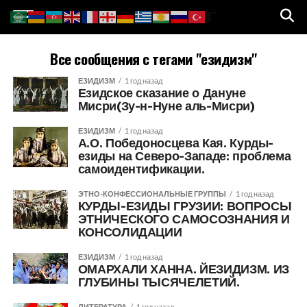
Все сообщения с тегами "езидизм"
ЕЗИДИЗМ
1 год назад
Езидское сказание о Дануне
Мисри(Зу-н-Нуне аль-Мисри)
ЕЗИДИЗМ
1 год назад
А.О. Победоносцева Кая. Курды-
езиды на Северо-Западе: проблема
самоидентификации.
ЭТНО-КОНФЕССИОНАЛЬНЫЕ ГРУППЫ
1 год назад
КУРДЫ-ЕЗИДЫ ГРУЗИИ: ВОПРОСЫ
ЭТНИЧЕСКОГО САМОСОЗНАНИЯ И
КОНСОЛИДАЦИИ
ЕЗИДИЗМ
1 год назад
ОМАРХАЛИ ХАННА. ЙЕЗИДИЗМ. ИЗ
ГЛУБИНЫ ТЫСЯЧЕЛЕТИЙ.
ЛИТЕРАТУРА
1 год назад