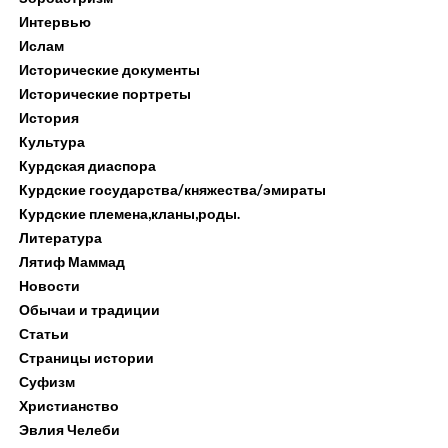
Интервью
Ислам
Исторические документы
Исторические портреты
История
Культура
Курдская диаспора
Курдские государства/княжества/эмираты
Курдские племена,кланы,роды.
Литература
Лятиф Маммад
Новости
Обычаи и традиции
Статьи
Страницы истории
Суфизм
Христианство
Эвлия Челеби