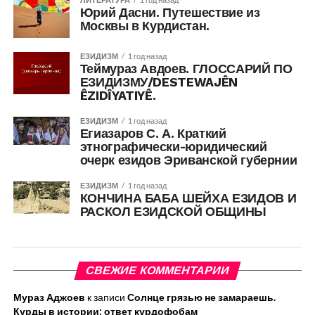
Юрий Дасни. Путешествие из
Москвы в Курдистан.
ЕЗИДИЗМ
1 год назад
Теймураз Авдоев. ГЛОССАРИЙ ПО
ЕЗИДИЗМУ/DESTEWAJÊN
ÊZIDȊYATIYÊ.
ЕЗИДИЗМ
1 год назад
Егиазаров С. А. Краткий
этнографически-юридический
очерк езидов Эриванской губернии
ЕЗИДИЗМ
1 год назад
КОНЧИНА БАБА ШЕЙХА ЕЗИДОВ И
РАСКОЛ ЕЗИДСКОЙ ОБЩИНЫ
СВЕЖИЕ КОММЕНТАРИИ
Мураз Аджоев
к записи
Солнце грязью не замараешь.
Курды в истории: ответ курдофобам