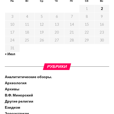
Пн
Вт
Ср
Чт
Пт
Сб
Вс
1
2
3
4
5
6
7
8
9
10
11
12
13
14
15
16
17
18
19
20
21
22
23
24
25
26
27
28
29
30
31
« Июл
РУБРИКИ
Аналититические обзоры.
Археология
Архивы
В.Ф. Минорский
Другие религии
Езидизм
Зороастризм