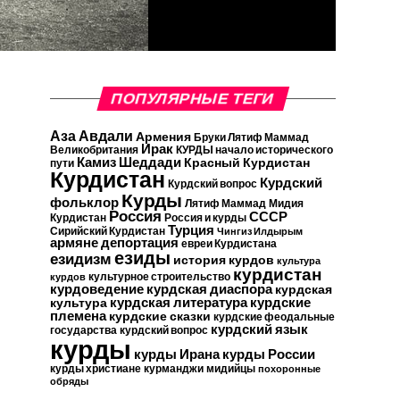
ПОПУЛЯРНЫЕ ТЕГИ
Аза Авдали
Армения
Бруки Лятиф Маммад
Ирак
Великобритания
КУРДЫ начало исторического
Камиз Шеддади
Красный Курдистан
пути
Курдистан
Курдский
Курдский вопрос
Курды
фольклор
Лятиф Маммад
Мидия
Россия
СССР
Курдистан
Россия и курды
Турция
Сирийский Курдистан
Чингиз Илдырым
армяне
депортация
евреи Курдистана
езиды
езидизм
история курдов
культура
курдистан
культурное строительство
курдов
курдская диаспора
курдоведение
курдская
курдские
курдская литература
культура
племена
курдские сказки
курдские феодальные
курдский язык
государства
курдский вопрос
курды
курды Ирана
курды России
курды христиане
курманджи
мидийцы
похоронные
обряды