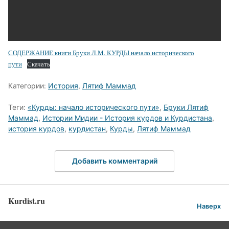
СОДЕРЖАНИЕ книги Бруки Л.М. КУРДЫ начало исторического
пути
Скачать
Категории:
История
,
Лятиф Маммад
Теги:
«Курды: начало исторического пути»
,
Бруки Лятиф
Маммад
,
Истории Мидии - История курдов и Курдистана
,
история курдов
,
курдистан
,
Курды
,
Лятиф Маммад
Добавить комментарий
Kurdist.ru
Наверх