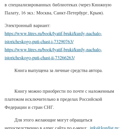
в специализированных библиотеках (через Книжную
Палату, 16 экз.: Москва, Санкт-Петербург, Крым).
Электронный вариант:
https://www.litres.ru/book/lyatif-bruki/kurdy-nachalo-
istoricheskogo-puti-chast-i-73290763/
https://www.litres.ru/book/lyatif-bruki/kurdy-nachalo-
istoricheskogo-puti-chast-ii-73266263/
Книга выпущена за личные средства автора.
Книгу можно приобрести по почте с наложенным
платежом исключительно в пределах Российской
Федерации и стран СНГ.
Для этого желающие могут обращаться
непосредственно в адрес сайта по е-меил:
info@kurdist.ru
;