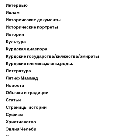
Интервью
Ислам
Исторические документы
Исторические портреты
История
Культура
Курдская диаспора
Курдские государства/княжества/эмираты
Курдские племена,кланы,роды.
Литература
Лятиф Маммад
Новости
Обычаи и традиции
Статьи
Страницы истории
Суфизм
Христианство
Эвлия Челеби