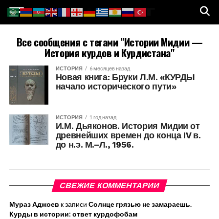
Все сообщения с тегами "Истории Мидии —
История курдов и Курдистана"
ИСТОРИЯ
6 месяцев назад
Новая книга: Бруки Л.М. «КУРДЫ
начало исторического пути»
ИСТОРИЯ
1 год назад
И.М. Дьяконов. История Мидии от
древнейших времен до конца IV в.
до н.э. М.–Л., 1956.
СВЕЖИЕ КОММЕНТАРИИ
Мураз Аджоев
к записи
Солнце грязью не замараешь.
Курды в истории: ответ курдофобам