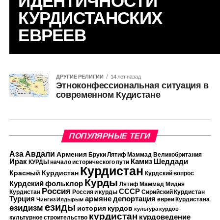
ИДЕНТИЧНОСТИ
КУРДИСТАНСКИХ
ЕВРЕЕВ
ДРУГИЕ РЕЛИГИИ
14 лет назад
Этноконфессиональная ситуация в
современном Кудистане
ПОПУЛЯРНЫЕ ТЕГИ
Аза Авдали
Армения
Бруки Лятиф Маммад
Великобритания
Камиз Шеддади
Ирак
КУРДЫ начало исторического пути
Курдистан
Красный Курдистан
Курдский вопрос
Курды
Курдский фольклор
Лятиф Маммад
Мидия
Россия
СССР
Курдистан
Россия и курды
Сирийский Курдистан
Турция
армяне
депортация
евреи Курдистана
Чингиз Илдырым
езиды
езидизм
история курдов
культура курдов
курдистан
курдоведение
культурное строительство