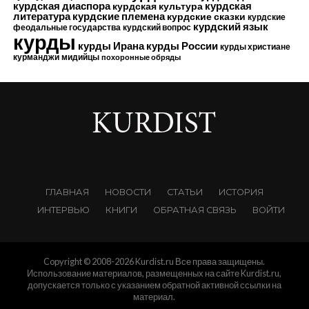
курдская диаспора
курдская
курдская культура
курдские племена
литература
курдские сказки
курдские
курдский язык
феодальные государства
курдский вопрос
курды
курды Ирана
курды России
курды христиане
курманджи
мидийцы
похоронные обряды
ГЛАВНАЯ
НОВОСТИ
СТАТЬИ
ИСТОРИЯ
ИНТЕРВЬЮ
КНИГИ
ОБРАТНАЯ СВЯЗЬ
ВОЙТИ
Copyright © 2008-2026 Kurdist.ru Все права защищены.
Использование материалов, размещенных на сайте Kurdist.ru,
допускается только с указанием обратной активной ссылки на
материал.