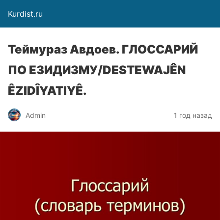
Kurdist.ru
Теймураз Авдоев. ГЛОССАРИЙ
ПО ЕЗИДИЗМУ/DESTEWAJÊN
ÊZIDȊYATIYÊ.
Admin
1 год назад