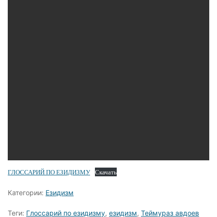
ГЛОССАРИЙ ПО ЕЗИДИЗМУ
Скачать
Категории:
Езидизм
Теги:
Глоссарий по езидизму
,
езидизм
,
Теймураз авдоев