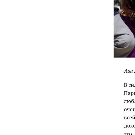
Аза 
В си
Пари
люб
очен
всей
дохо
это,