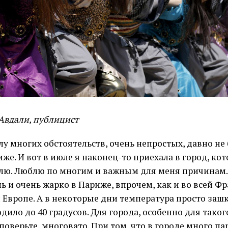
Авдали, публицист
лу многих обстоятельств, очень непростых, давно не
же. И вот в июле я наконец-то приехала в город, ко
лю. Люблю по многим и важным для меня причинам. 
ь и очень жарко в Париже, впрочем, как и во всей Ф
 Европе. А в некоторые дни температура просто заш
дило до 40 градусов. Для города, особенно для таког
 поверьте, многовато. При том, что в городе много па