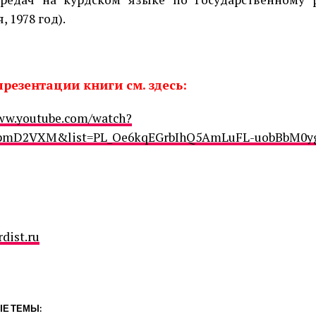
, 1978 год).
резентации книги см. здесь:
www.youtube.com/watch?
mD2VXM&list=PL_Oe6kqEGrbIhQ5AmLuFL-uobBbM0yg
dist.ru
Е ТЕМЫ: