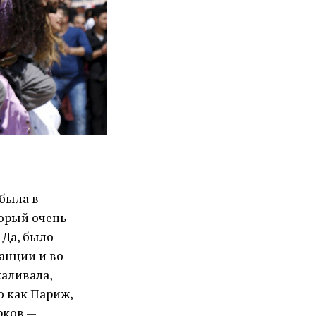
 была в
торый очень
Да, было
ранции и во
каливала,
о как Париж,
рков —