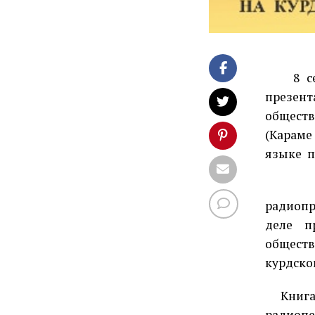
8 с
презен
обществ
(Карам
языке
п
радиопр
деле п
обществ
курдско
Книг
радиопе