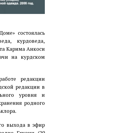
Доме» состоялась
еда, курдоведа,
ста Карима Анкоси
ачи на курдском
работе редакции
дской редакции в
льного уровня и
хранения родного
ьклора.
го выхода в эфир
радио Грузии (29