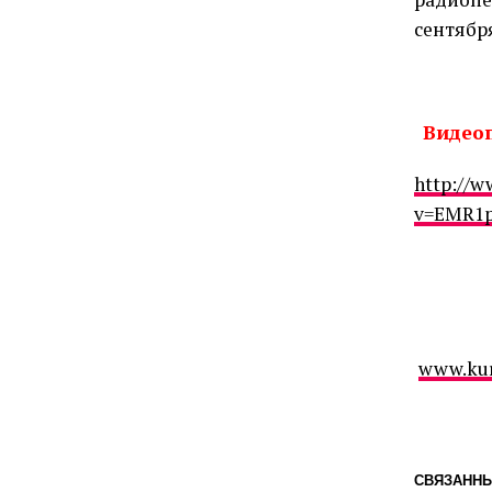
сентября
Видеоп
http://
v=EMR1p
www.kur
СВЯЗАННЫ