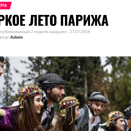
УРА
РКОЕ ЛЕТО ПАРИЖА
публикованный
2 недели назад
вкл .
27.07.2026
втор:
Admin