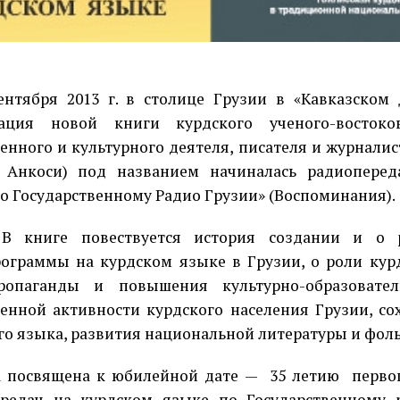
ентября 2013 г. в столице Грузии в «Кавказском 
тация новой книги курдского ученого-востоков
енного и культурного деятеля, писателя и журнали
е Анкоси) под названием начиналась радиоперед
о Государственному Радио Грузии» (Воспоминания).
В книге повествуется история создании и о 
ограммы на курдском языке в Грузии, о роли кур
ропаганды и повышения культурно-образовате
енной активности курдского населения Грузии, со
го языка, развития национальной литературы и фол
а посвящена к юбилейной дате —
35 летию
перво
редач на курдском языке по Государственному 