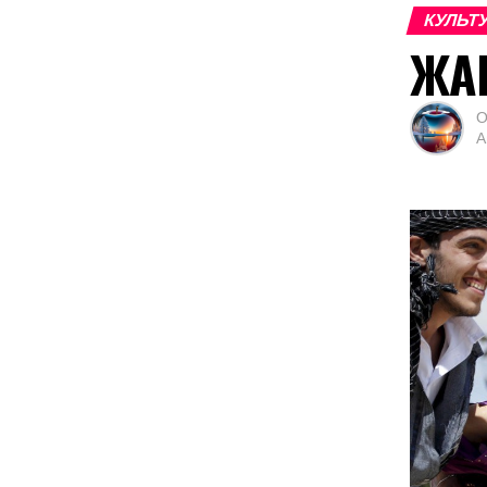
КУЛЬТ
ЖА
О
А