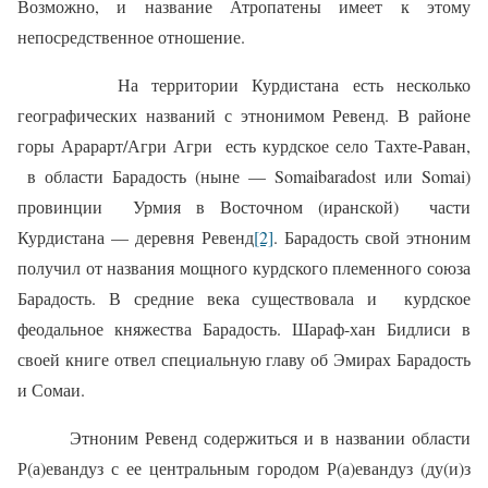
Возможно, и название Атропатены имеет к этому
непосредственное отношение.
На территории Курдистана есть несколько
географических названий с этнонимом Ревенд. В районе
горы Арарарт/Агри Агри
есть курдское село Тахте-Раван,
в области Барадость (ныне — Somaibaradost или Somai)
провинции
Урмия в Восточном (иранской)
части
Курдистана — деревня Ревенд
[2]
. Барадость свой этноним
получил от названия мощного курдского племенного союза
Барадость. В средние века существовала и
курдское
феодальное княжества Барадость. Шараф-хан Бидлиси в
своей книге отвел специальную главу об Эмирах Барадость
и Сомаи.
Этноним Ревенд содержиться и в названии области
Р(а)евандуз с ее центральным городом Р(а)евандуз (ду(и)з