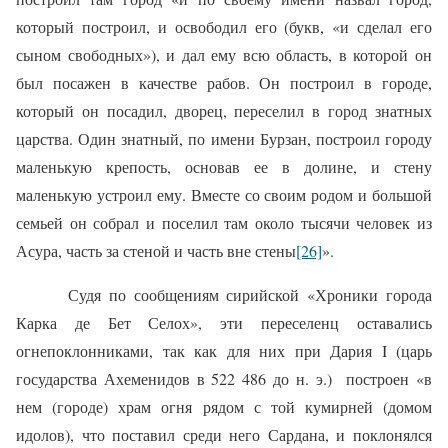
который построил, и освободил его (букв, «и сделал его
сыном свободных»), и дал ему всю область, в которой он
был посажен в качестве рабов. Он построил в городе,
который он посадил, дворец, переселил в город знатных
царства. Один знатный, по имени Бурзан, построил городу
маленькую крепость, основав ее в долине, и стену
маленькую устроил ему. Вместе со своим родом и большой
семьей он собрал и поселил там около тысячи человек из
Асура, часть за стеной и часть вне стены
[26]
».
Судя по сообщениям сирийской «Хроники города
Карка де Бет Селох», эти переселенц оставались
огнепоклонниками, так как для них при Дария I (царь
государства Ахеменидов в 522 486 до н. э.)
построен «в
нем (городе) храм огня рядом с той кумирней (домом
идолов), что поставил среди него Сардана, и поклонялся