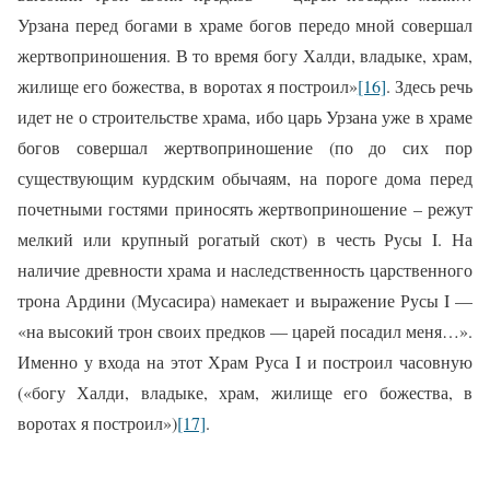
Урзана перед богами в храме богов передо мной совершал
жертвоприношения. В то время богу Халди, владыке, храм,
жилище его божества, в воротах я построил»
[16]
. Здесь речь
идет не о строительстве храма, ибо царь Урзана уже в храме
богов совершал жертвоприношение (по до сих пор
существующим курдским обычаям, на пороге дома перед
почетными гостями приносять жертвоприношение – режут
мелкий или крупный рогатый скот) в честь Русы I. На
наличие древности храма и наследственность царственного
трона Ардини (Мусасира) намекает и выражение Русы I —
«на высокий трон своих предков — царей посадил меня…».
Именно у входа на этот Храм Руса I и построил часовную
(«богу Халди, владыке, храм, жилище его божества, в
воротах я построил»)
[17]
.