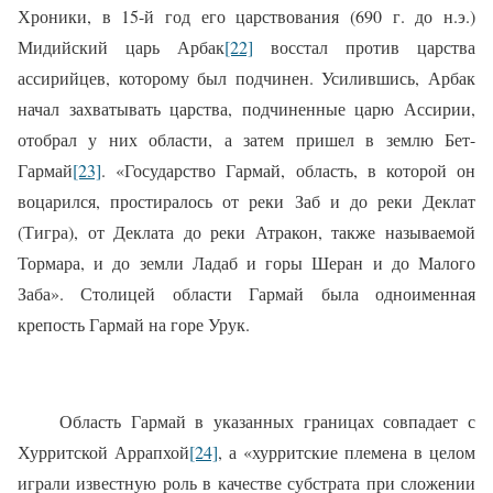
Хроники, в 15-й год его царствования (690 г. до н.э.)
Мидийский царь Арбак
[22]
восстал против царства
ассирийцев, которому был подчинен. Усилившись, Арбак
начал захватывать царства, подчиненные царю Ассирии,
отобрал у них области, а затем пришел в землю Бет-
Гармай
[23]
. «Государство Гармай, область, в которой он
воцарился, простиралось от реки Заб и до реки Деклат
(Тигра), от Деклата до реки Атракон, также называемой
Тормара, и до земли Ладаб и горы Шеран и до Малого
Заба». Столицей области Гармай была одноименная
крепость Гармай на горе Урук.
Область Гармай в указанных границах совпадает с
Хурритской Аррапхой
[24]
, а «хурритские племена в целом
играли известную роль в качестве субстрата при сложении