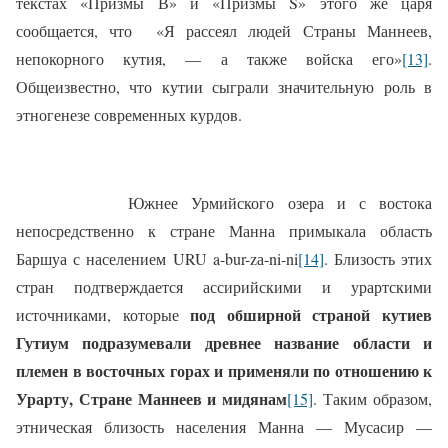
текстах «Призмы В» и «Призмы S» этого же царя
сообщается, что
«Я рассеял людей Страны Маннеев,
непокорного кутия, — а также войска его»
[13]
.
Общеизвестно, что кутии сыграли значительную роль в
этногенезе современных курдов.
Южнее Урмийского озера и с востока
непосредственно к стране Манна примыкала область
Баршуа с населением URU a-bur-zа-ni-ni
[14]
. Близость этих
стран подтверждается ассирийскими и урартскими
под обширной страной кутиев
источниками, которые
Гутиум подразумевали древнее название области и
племен в восточных горах и применяли по отношению к
Урарту, Стране Маннеев и мидянам
[15]
. Таким образом,
этническая близость населения Манна — Мусасир —