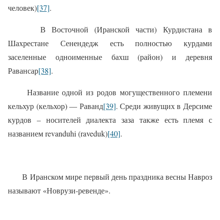
человек)
[37]
.
В Восточной (Иранской части) Курдистана в
Шахрестане Сенендедж есть полностью курдами
заселенные одноименные бахш (район) и деревня
Равансар
[38]
.
Название одной из родов могущественного племени
кельхур (кельхор) — Раванд
[39]
. Среди живущих в Дерсиме
курдов – носителей диалекта заза также есть племя с
названием revanduhi (raveduk)
[40]
.
В Иранском мире первый день праздника весны Навроз
называют «Новрузи-ревенде».