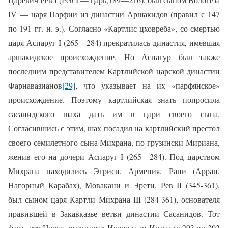
IV — царя Парфии из династии Аршакидов (правил с 147
по 191 гг. н. э.). Согласно «Картлис цховреба», со смертью
царя Аспаруг I (265—284) прекратилась династия, имевшая
аршакидское происхождение. Но Аспагур был также
последним представителем Картлийской царской династии
Фарнавазианов
[29]
, что указывает на их «парфянское»
происхождение. Поэтому картлийская знать попросила
сасанидского шаха дать им в цари своего сына.
Согласившись с этим, шах посадил на картлийский престол
своего семилетного сына Михрана, по-грузински Мириана,
женив его на дочери Аспаруг I (265—284). Под царством
Михрана находились Эгриси, Армения, Рани (Арран,
Нагорный Карабах), Мовакани и Эрети. Рев II (345-361),
был сыном царя Картли Михрана III (284-361), основателя
правившей в Закавказье ветви династии Сасанидов. Тот
факт, что Нарсе, шахиншах Ирана и ан-Ирана (с 293 по 302