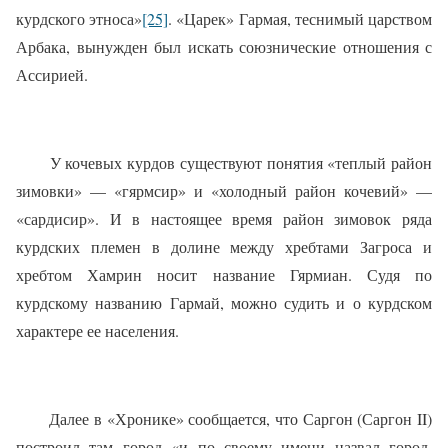
курдского этноса»
[25]
. «Царек» Гармая, теснимый царством
Арбака, вынужден был искать союзнические отношения с
Ассирией.
У кочевых курдов существуют понятия «теплый район
зимовки» — «гярмсир» и «холодный район кочевий» —
«сардисир». И в настоящее время район зимовок ряда
курдских племен в долине между хребтами Загроса и
хребтом Хамрин носит название Гярмиан. Судя по
курдскому названию Гармай, можно судить и о курдском
характере ее населения.
Далее в «Хронике» сообщается, что Саргон (Саргон II)
построил там город «и по своему имени назвал город,