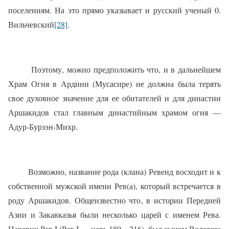
поселениям. На это прямо указывает и русский ученый 0.
Вильчевский
[28]
.
Поэтому, можно предположить что, и в дальнейшем
Храм Огня в Ардини (Мусасире) не должна была терять
свое духовное значение для ее обитателей и для династии
Аршакидов стал главным династийным храмом огня —
Адур-Бурзэн-Михр.
Возможно, название рода (клана) Ревенд восходит и к
собственной мужской имени Рев(а), который встречается в
роду Аршакидов. Общеизвестно что, в истории Передней
Азии и Закавказья были несколько царей с именем Рева.
Царевич Рев I (Рев I — царь,189—216), был сыном Вологеза