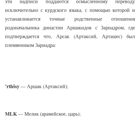
эти надписи поддаются осмысленному переводу
исключительно с курдского языка, с помощью которой и
устанавливается точные родственные отношения
родоначальника династии Аршакидов с Зариадром, где
подтверждается что, Арсак (Артаксий, Арташес) был
племянником Зариадра:
’rthšsy
— Аршак (Артаксий);
MLK
— Мелик (арамейское, царь);