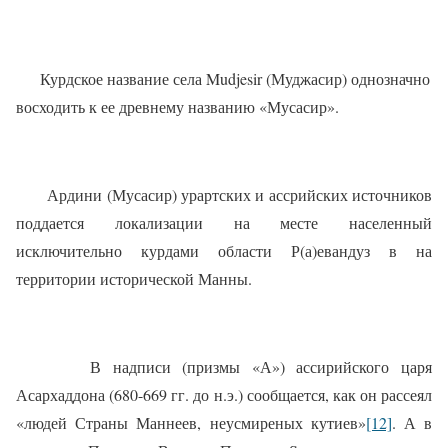
Курдское название села Mudjesir (Муджасир) однозначно
восходить к ее древнему названию «Мусасир».
Ардини (Мусасир) урартских и ассрийских источников
поддается локализации на месте населенный
исключительно курдами области Р(а)евандуз в на
территории исторической Манны.
В надписи (призмы «А») ассирийского царя
Асархаддона (680-669 гг. до н.э.) сообщается, как он рассеял
«людей Страны Маннеев, неусмиреных кутиев»
[12]
. А в