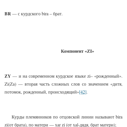
BR
— с курдского bira – брат.
Компонент «
ZI
»
ZY
— и на современном курдское языке zi– «рожденный».
Zi(Za) — вторая часть сложных слов со значением «дитя,
потомок, рожденный, происходящий»
[42]
.
Курды племянников по отцовской линии называют bira
zi(от брата), по матери — xar zi (от xal-дядя, брат матери);