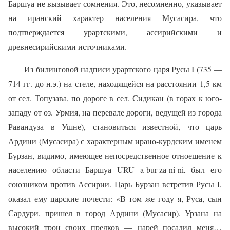
Баршуа не вызывает сомнения. Это, несомненно, указывает
на иранский характер населения Мусасира, что
подтверждается урартскими, ассирийскими и
древнесирийскими источниками.
Из билинговой надписи урартского царя Русы I (735 —
714 гг. до н.э.) на стеле, находящейся на расстоянии 1,5 км
от сел. Топузава, по дороге в сел. Сидикан (в горах к юго-
западу от оз. Урмия, на перевале дороги, ведущей из города
Равандуза в Ушне), становиться известной, что царь
Ардини (Мусасира) с характерным ирано-курдским именем
Бурзан, видимо, имеющее непосредственное отноешение к
населению области Баршуа URU a-bur-zа-ni-ni, был его
союзником против Ассирии. Царь Бурзан встретив Русы I,
оказал ему царские почести: «В том же году я, Руса, сын
Сардури, пришел в город Ардини (Мусасир). Урзана на
высокий трон своих предков — царей посадил меня…