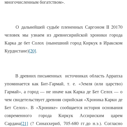
многочисленным богатством».
О дальнейшей судьбе плененных Саргоном II 20170
человек мы узнаем из древнесирийской хроники города
Карка де бет Солох (нынешний город Киркук в Иракском
Курдистане)
[20]
.
В древних письменных
источниках область Аррапха
упоминается как Бит-Гармай, т. е. «3емля (или царство)
Гармай», а город — не иначе как Карка де Бет Селох — о
чем свидетельствует древняя сирийская «Хроника Карки де
Бет Селох». В «Хронике» сообщается история основания
современного города Киркук Ассириским царем
Сардана
[21]
(? Синаххериб, 705-680 гг.до н.э.). Согласно