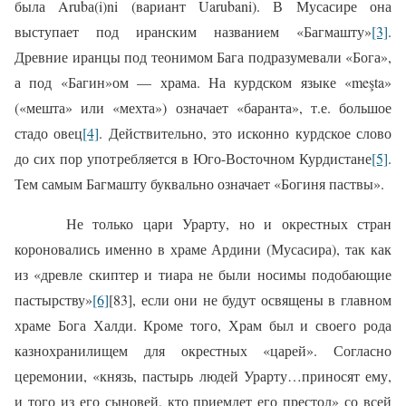
была Arubа(i)ni (вариант Uarubani). В Мусасире она
выступает под иранским названием «Багмашту»
[3]
.
Древние иранцы под теонимом Бага подразумевали «Бога»,
а под «Багин»ом — храма. На курдском языке «meşta»
(«мешта» или «мехта») означает «баранта», т.е. большое
стадо овец
[4]
. Действительно, это исконно курдское слово
до сих пор употребляется в Юго-Восточном Курдистане
[5]
.
Тем самым Багмашту буквально означает «Богиня паствы».
Не только цари Урарту, но и окрестных стран
короновались именно в храме Ардини (Мусасира), так как
из «древле скиптер и тиара не были носимы подобающие
пастырству»
[6]
[83], если они не будут освящены в главном
храме Бога Халди. Кроме того, Храм был и своего рода
казнохранилищем для окрестных «царей». Согласно
церемонии, «князь, пастырь людей Урарту…приносят ему,
и того из его сыновей, кто приемлет его престол» со всей