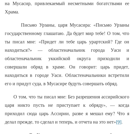
на Мусасир, привлекаемый несметными богатствами ее
Храма.
Письмо Урзаны, царя Мусасира: «Письмо Урзаны
государственному глашатаю. Да будет мир тебе! О том, что
ты писал мне: «Придет ли тебе царь урартский? Где он
находиться?» — областеначальник города Уаси и
областеначальник уккийской округа приходили и
совершали обряд в храме. Он говорит: царь придет,
находиться в городе Уаси. Областеначальники встретили
его и придут суда, в Мусасире будуть совершать обряд.
О том, что ты писал мне: Без разрешения ассирийского
царя никто пусть не приступает к обряду», — когда
приходил сюда царь Ассирии, разве я мешал ему? Что я
делал прежде, то сделал и теперь, и отчета на это нет»
[9]
.