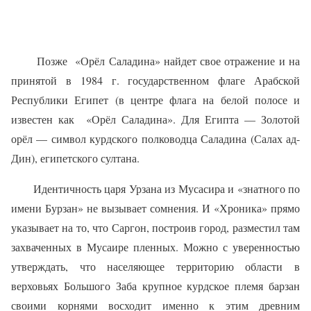
Позже
«Орёл Саладина» найдет свое отражение и на
принятой в 1984 г. государственном флаге Арабской
Республики Египет (в центре флага на белой полосе и
известен как
«Орёл Саладина». Для Египта — Золотой
орёл — символ курдского полководца Саладина (Салах ад-
Дин), египетского султана.
Идентичность царя Урзана из Мусасира и «знатного по
имени Бурзан» не вызывает сомнения. И «Хроника» прямо
указывает на то, что Саргон, построив город, разместил там
захваченных в Мусаире пленных. Можно с уверенностью
утверждать, что населяющее территорию области в
верховьях Большого Заба крупное курдское племя барзан
своими корнями восходит именно к этим древним