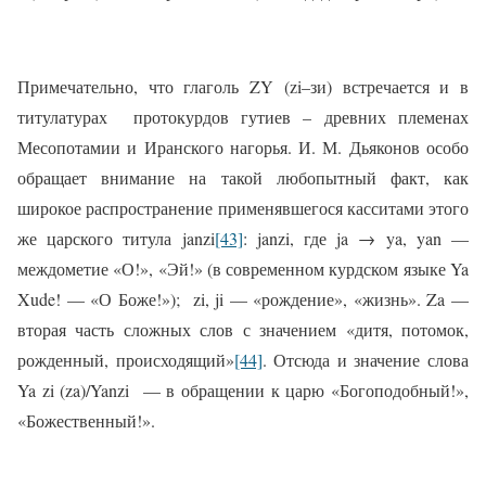
Примечательно, что глаголь ZY (zi–зи) встречается и в
титулатурах
протокурдов гутиев – древних племенах
Месопотамии и Иранского нагорья. И. М. Дьяконов особо
обращает внимание на такой любопытный факт, как
широкое распространение применявшегося касситами этого
же царского титула janzi
[43]
: janzi, где ja → ya, yan —
междометие «О!», «Эй!» (в современном курдском языке Ya
Xude! — «О Боже!»);
zi, ji — «рождение», «жизнь». Za —
вторая часть сложных слов с значением «дитя, потомок,
рожденный, происходящий»
[44]
. Отсюда и значение слова
Ya zi (za)/Yanzi
— в обращении к царю «Богоподобный!»,
«Божественный!».