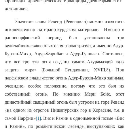
Оронтиды
дрвенегреческих, Ервандиды древнеармянских
источников.
Значение слова Ревенд (Ревендкан) можно изъяснить
исключительно на ирано-курдском материале.
Именно в
раннепарфянский период был установлены три
величайших священных огня зороастризма, а именно Адур-
Бурзэн-Михр, Адур-Фарнбаг и Адур-Гушнасп. Считалось,
что все три эти огня созданы самим Ахурамаздой «для
защиты мира» (Большой Бундахишн, XVIII,8). При
парфянском владычестве огонь Адур-Бурзан-Михр занимал,
очевидно, особое положение, потому что это был их
собственный огонь. По мнению Мери Бойс, этот
династийный священный огонь был устроен на горе Реванд
«на одном из отрогов Нишапурских гор в Хорасане, т.е. в
самой Парфии»
[1]
. Вис и Рамин в одноименной поэме «Вис
и Рамин», по романтической легенде, выступающих как