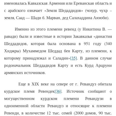
именовалась Кавказская Армения или Ереванская область и
с арабского означает «Земля Шедаддидов» (чохур, чухр –
земля, Саад — Шади б. Марван, дед Салахаддина Аююби).
Именно из этого племени ревенд (у Никитина В. —
равади) были и известные в истории Закавказья «династия
Шеддадидов, которая была основана в 951 году (340
Хиджры) Мухаммедом Шеддад бен Карту, из племени, к
которому принадлежал и Саладин»
[35]
. В данном случае
родоначальник Шеддадидов Карту и есть Курд Арцруни
армянских источников.
Еще в XIX веке на севере от г. Ревандуз обитала
курдское племя Ревендек
[36]
. Источник сообщают о
могущественном курдском племени Ревандузи в
одноименной области Ревандуз и относящие к племени
Ревенди, в количестве 12 тыс. семей (2000 домов, 90 тыс.