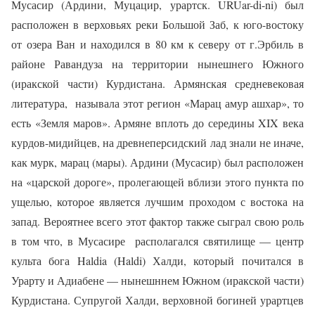
Мусасир (Ардини, Муцацир, урартск. URUar-di-ni) был
расположен в верховьях реки Большой Заб, к юго-востоку
от озера Ван и находился в 80 км к северу от г.Эрбиль в
районе Равандуза на территории нынешнего Южного
(иракской части) Курдистана. Армянская средневековая
литература,
называла этот регион «Марац амур ашхар», то
есть «Земля маров». Армяне вплоть до середины
XIX
века
курдов-мидийцев, на древнеперсидский лад знали не иначе,
как мурк, марац (мары). Ардини (Мусасир) был расположен
на «царской дороге», пролегающей вблизи этого пункта по
ущелью, которое является лучшим проходом с востока на
запад. Вероятнее всего этот фактор также сыграл свою роль
в том что, в Мусасире
располагался святилище — центр
культа бога Haldia (Haldi) Халди, который почитался в
Урарту и Адиабене — нынешннем Южном (иракской части)
Курдистана. Супругой Халди, верховной богиней урартцев