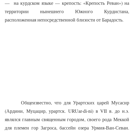
—
на курдском языке — крепость: «Крепость Реван») на
территории нынешнего Южного Курдистана,
расположенная непосредственной близости от Барадость.
Общеизвестно, что для Урартских царей Мусасир
(Ардини, Муцацир, урартск. URUar-di-ni) в VII в. до н.э.
являлся главным священным городом, своего рода Меккой
для племен гор Загроса, бассейн озера Урмия-Ван-Севан.