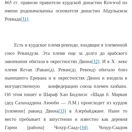
865 гг. правили правители курдской династии Rewwed по
имени родоначальника основателя династии Абдульазиза
Реввада
[31]
.
Есть и курдское племя ревенди, входящие в племенной
союз Ревандузи. Эта племя еще за долго до арабского
завоевания обитала в окрестностях Двина
[32]
. И в X
веке
племя Revan (Раван(д), Реван(д), Ревенд) обитало близ
нынешнего Еревана и в окрестностях Двина и входила в
могущественную
конфедерацию союза племен хазбани.
Об этом пишет и Шараф Хан Бидлиси: «Шади б. Марван
(дед Салахаддина Аююби — Л.М.) происходит из курдов
[племени] раванд Двина
[33]
в Азербайджане. Ныне то
место пребывает в запустении и известно как деревня
Гарни [района] Чохур-Саад»
[34]
. Чохур-Саадом