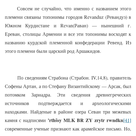
Совсем не случайно, что именно с названием этого
племени связаны топонимы городов Revanduz (Ревандуз) в
Южном Курдистане и Revan(Раван) — нынешний г.
Ереван, столицы Армении и все эти топонимы восходят к
названию курдской племенной конфедерации Ревенд. Из
этого племени были царский род Аршакидов.
По сведениям Страбона (Страбон. IV,14,8), правитель
Софены Артан, а по Стефану Византийскому — Арсак, был
потомком Зариадра. Эти сведения древнегреческих
источников подтверждается и археологическими
находками. Найденые в районе озера Севан три межевых
’rthšsy MLK BR ZY zrytr rwndkn
камня с надписями
[41]
современные ученые признают как арамейское письмо. Но,