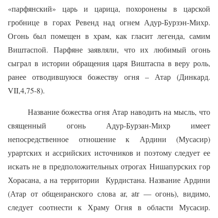
«парфянский» царь и царица, похоронены в царской
гробнице в горах Ревенд над огнем Адур-Бурзэн-Михр.
Огонь был помещен в храм, как гласит легенда, самим
Виштаспой. Парфяне заявляли, что их любимый огонь
сыграл в истории обращения царя Виштаспа в веру роль,
ранее отводившуюся божеству огня – Атар (Динкард.
VII,4,75-8).
Название божества огня Атар наводить на мысль, что
священный огонь Адур-Бурзан-Михр имеет
непосредственное отношение к Ардини (Мусасир)
урартских и ассрийских источников и поэтому следует ее
искать не в предположительных отрогах Нишапурских гор
Хорасана, а на территории
Курдистана. Название Ардини
(Атар от общеиранского слова ar, atr — огонь), видимо,
следует соотнести к Храму Огня в области Мусасир.