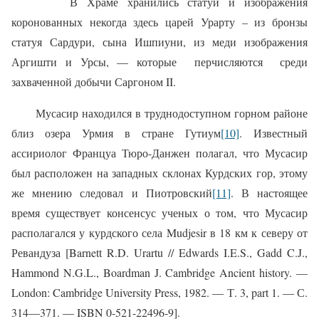
В Храме хранились статуи и изображения
коронованных некогда здесь царей Урарту – из бронзы
статуя Сардури, сына Ишпиуни, из меди изображения
Аргишти и Урсы, — которые
перчисляются
среди
захваченной добычи Саргоном II.
Мусасир находился в труднодоступном горном районе
близ озера Урмия в стране Гутиум
[10]
. Известный
ассириолог Француа Тюро-Данжен полагал, что Мусасир
был расположен на западных склонах Курдских гор, этому
же мнению следовал и Пиотровский
[11]
. В настоящее
время существует консенсус ученых о том, что Мусасир
располагался у курдского села Mudjesir в 18 км к северу от
Ревандуза [Barnett R.D. Urartu // Edwards I.E.S., Gadd C.J.,
Hammond N.G.L., Boardman J. Cambridge Ancient history. —
London: Cambridge University Press, 1982. — Т. 3, part 1. — С.
314—371. — ISBN 0-521-22496-9].