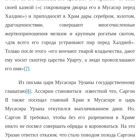
своей казной («с сокровищем дворца его в Мусасир перед
Халдию») и приподносят в Храм дары серебром, золотом,
драгоценностями, совершают многочисленные
жертвоприношения мелким и крупным рогатым скотом,
«для всего его города устраивают пир перед Халдией».
Только после этого «его венчают тиарой владычества, дают
ему носит скиптер царства Урарту, а люди провозглашают
его имя»
[7]
.
Из письма царя Мусасира Урзаны государственному
глашатаю
[8]
. Ассирии становиться
известной что, Саргон
II также посещал главный Храм в Мусасире и царь
Мусасира Урзана откупился выплачиванием дани. Но,
Саргон II требовал, чтобы без его разрешения в Храме
никто не посмел совершать обряды и короноваться. На это
Уразан ответил отказом, что стало поводом похода Саргона