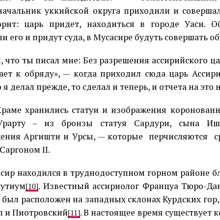
начальник уккийской округа приходили и совершал
рит: царь придет, находиться в городе Уаси. О
и его и придут суда, в Мусасире будуть совершать об
, что ты писал мне: Без разрешения ассирийского ца
ает к обряду», — когда приходил сюда царь Ассир
 я делал прежде, то сделал и теперь, и отчета на это 
Храме хранились статуи и изображения коронованн
Урарту – из бронзы статуя Сардури, сына Иш
ения Аргишти и Урсы, — которые
перчисляются
с
Саргоном II.
сир находился в труднодоступном горном районе б
Гутиум
. Известный ассириолог Француа Тюро-Дан
[10]
 был расположен на западных склонах Курдских гор
л и Пиотровский
. В настоящее время существует к
[11]