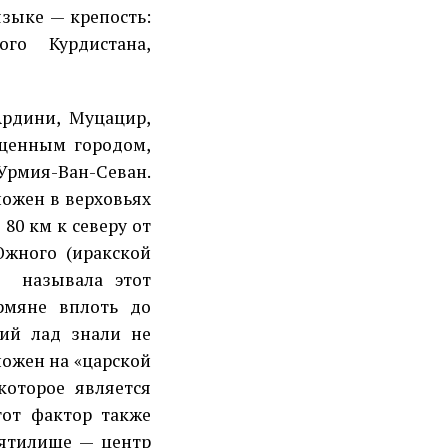
языке — крепость:
го Курдистана,
Ардини, Муцацир,
вященным городом,
 Урмия-Ван-Севан.
ложен в верховьях
 80 км к северу от
Южного (иракской
а,
называла этот
рмяне вплоть до
кий лад знали не
ложен на «царской
которое является
тот фактор также
вятилище — центр