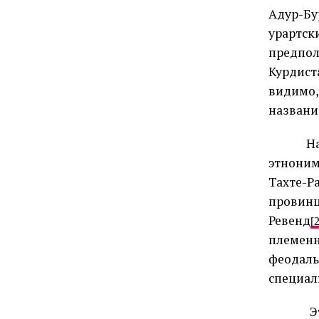
Адур-Бу
урартс
предпол
Курдист
видимо,
названи
Н
этноним
Тахте-Р
провин
Ревенд
[2
племенн
феодаль
специал
Э