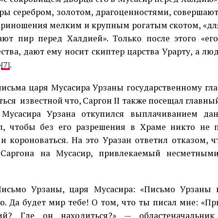
ры серебром, золотом, драгоценностями, совершаю
риношения мелким и крупным рогатым скотом, «для
ают пир перед Халдией». Только после этого «ег
ства, дают ему носит скиптер царства Урарту, а л
»
.
[7]
письма царя Мусасира Урзаны государственному гл
ться
известной что, Саргон II также посещал главны
 Мусасира Урзана откупился выплачиванием дани
л, чтобы без его разрешения в Храме никто не 
и короноваться. На это Уразан ответил отказом, 
 Саргона на Мусасир, привлекаемый несметными
исьмо Урзаны, царя Мусасира: «Письмо Урзаны 
ю. Да будет мир тебе! О том, что ты писал мне: «Пр
кий? Где он находиться?» — областеначальни