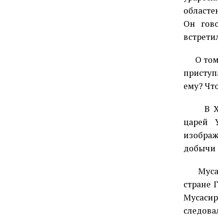
областе
Он гово
встретил
О том
приступ
ему? Что
В 
царей 
изображ
добычи 
Муса
стране 
Мусасир
следова