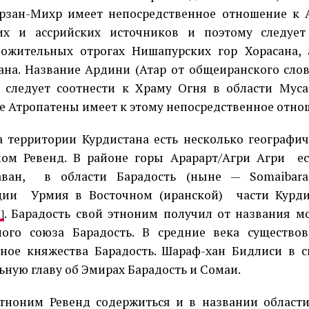
рзан-Михр имеет непосредственное отношение к 
ких и ассрийских источников и поэтому следует
ожительных отрогах Нишапурских гор Хорасана, 
ана. Название Ардини (Атар от общеиранского слова 
 следует соотнести к Храму Огня в области Муса
е Атропатены имеет к этому непосредственное отно
а территории Курдистана есть несколько географич
ом Ревенд. В районе горы Арарарт/Агри Агри
е
аван,
в области Барадость (ныне — Somaibara
ции
Урмия в Восточном (иранской)
части Курд
. Барадость свой этноним получил от названия м
]
ого союза Барадость. В средние века существо
ное княжества Барадость. Шараф-хан Бидлиси в с
ьную главу об Эмирах Барадость и Сомаи.
тноним Ревенд содержиться и в названии области 