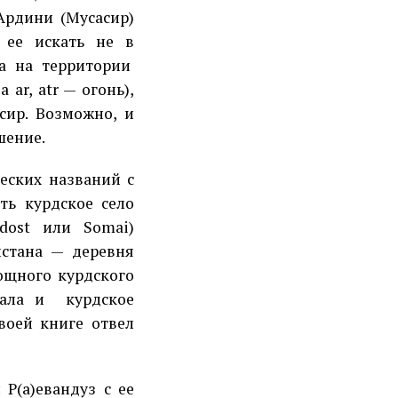
Ардини (Мусасир)
 ее искать не в
а на территории
ar, atr — огонь),
сир. Возможно, и
шение.
еских названий с
сть курдское село
dost или Somai)
истана — деревня
ощного курдского
вала и
курдское
воей книге отвел
Р(а)евандуз с ее