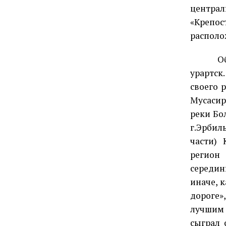
централ
«Крепо
располо
О
урартск
своего 
Мусасир
реки Бол
г.Эрбил
части) 
регион
середи
иначе, 
дороге»
лучшим 
сыграл 