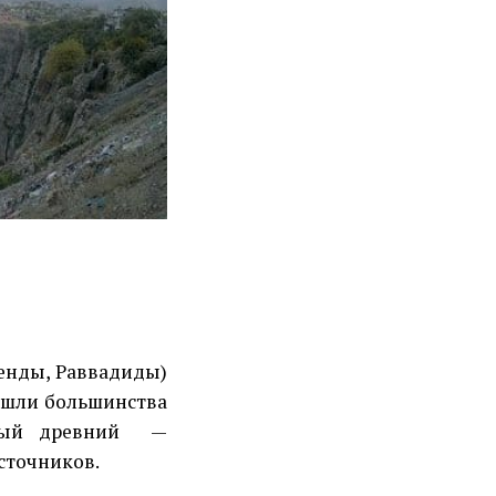
енды, Раввадиды)
ышли большинства
мый древний
—
сточников.