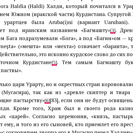
бога Haldia (Haldi) Халди, который почитался в Ур
ем Южном (иракской части) Курдистана. Супругой 
 урартцев была Arubа(i)ni (вариант Uarubani)
ает под иранским названием «Багмашту»
. Дре
[3]
м Бага подразумевали «Бога», а под «Багин»ом — х
meşta» («мешта» или «мехта») означает «баранта», т
 Действительно, это исконно курдское слово до сих п
сточном Курдистане
. Тем самым Багмашту бук
[5]
 паствы».
лько цари Урарту, но и окрестных стран короновали
(Мусасира), так как из «древле скиптер и тиар
щие пастырству»
[83], если они не будут освящен
[6]
алди. Кроме того, Храм был и своего рода казн
ых «царей». Согласно церемонии, «князь, пасты
 ему, и того из его сыновей, кто приемлет его прес
(«с сокровищем дворца его в Мусасир перед Халдию»