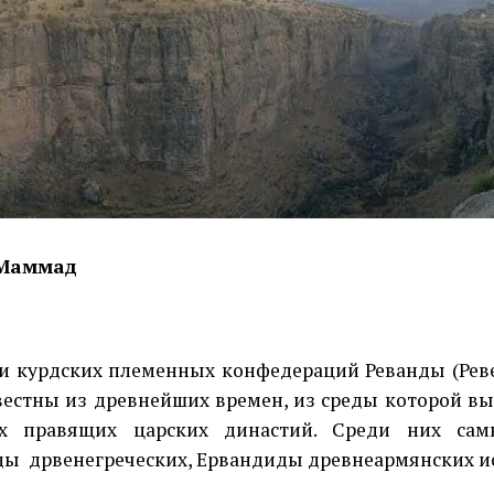
Маммад
и курдских племенных конфедераций Реванды (Рев
естны из древнейших времен, из среды которой в
их правящих царских династий. Среди них са
ды
дрвенегреческих, Ервандиды древнеармянских и