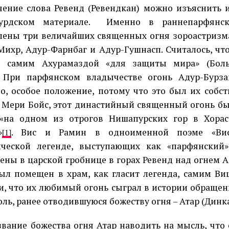
чение слова Ревенд (Ревендкан) можно изъяснить 
урдском материале.
Именно в раннепарфянс
лены три величайших священных огня зороастризма
Михр, Адур-Фарнбаг и Адур-Гушнасп. Считалось, что
ы самим Ахурамаздой «для защиты мира» (Бол
). При парфянском владычестве огонь Адур-Бурз
о, особое положение, потому что это был их собс
Мери Бойс, этот династийный священный огонь был
«на одном из отрогов Нишапурских гор в Хораса
»
. Вис и Рамин в одноименной поэме «Ви
[1]
ической легенде, выступающих как «парфянский»
ены в царской гробнице в горах Ревенд над огнем 
ыл помещен в храм, как гласит легенда, самим Ви
и, что их любимый огонь сыграл в истории обраще
оль, ранее отводившуюся божеству огня – Атар (Динкар
звание божества огня Атар наводить на мысль, что