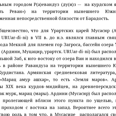
ьным городом Р(а)евандуз (ду(и)з —
на курдском 
сть Реван») на территории нынешнего Южно
женная непосредственной близости от Барадость.
бщеизвестно, что для Урартских царей Мусасир (
. URUar-di-ni) в VII в. до н.э. являлся главным с
рода Меккой для племен гор Загроса, бассейн озера
 (Ардини, Муцацир, урартск. URUar-di-ni) был распо
ьшой Заб, к юго-востоку от озера Ван и находился в
ь в районе Равандуза на территории нынешнего 
Курдистана. Армянская средневековая литератур
 «Марац амур ашхар», то есть «Земля маров». А
ны
XIX
века курдов-мидийцев, на древнеперсидс
как мурк, марац (мары). Ардини (Мусасир) был распо
, пролегающей вблизи этого пункта по ущелью, 
проходом с востока на запад. Вероятнее всего э
свою роль в том что, в Мусасире
располагался с