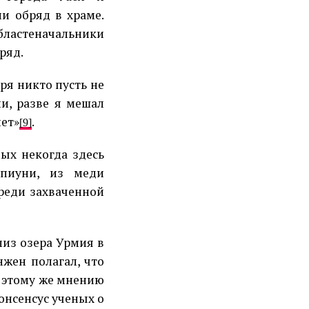
и обряд в храме.
бластеначальники
ряд.
ря никто пусть не
ии, разве я мешал
нет»
.
[9]
ых некогда здесь
пиуни, из меди
реди захваченной
лиз озера Урмия в
жен полагал, что
, этому же мнению
онсенсус ученых о