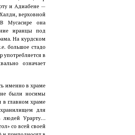
арту и Адиабене —
Халди, верховной
. В Мусасире она
вние иранцы под
рама. На курдском
.е. большое стадо
ор употребляется в
вально означает
сь именно в храме
а не были носимы
ы в главном храме
охранилищем для
рь людей Урарту…
тол» со всей своей
) и приподносят в