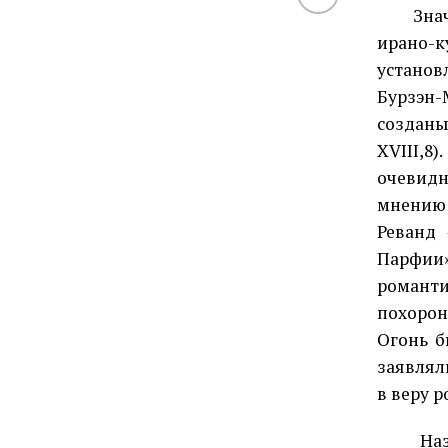
Зна
ирано-к
установ
Бурзэн-
создан
XVIII,8
очевидн
мнению 
Реванд 
Парфии
романт
похорон
Огонь б
заявлял
в веру р
На