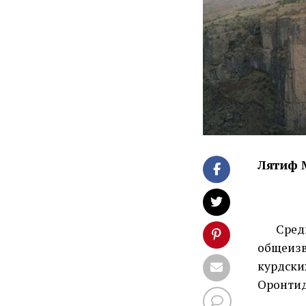
Лятиф 
Сред
общеизв
курдск
Оронти