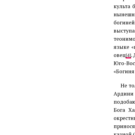
культа 
нынешнн
богиней
выступ
теонимо
языке «
овец
.
[4]
Юго-Во
«Богиня
Не то
Ардини 
подобаю
Бога Х
окрестн
приносят
казной 