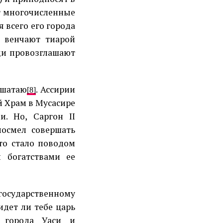
т многочисленные
 всего его города
о венчают тиарой
юди провозглашают
ашатаю
. Ассирии
[8]
й Храм в Мусасире
. Но, Саргон II
посмел совершать
что стало поводом
 богатствами ее
государственному
идет ли тебе царь
к города Уаси и