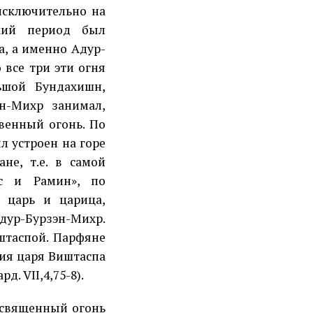
исключительно на
кий период был
, а именно Адур-
 все три эти огня
ьшой Бундахишн,
ан-Михр занимал,
твенный огонь. По
 устроен на горе
не, т.е. в самой
с и Рамин», по
 царь и царица,
Адур-Бурзэн-Михр.
штаспой. Парфяне
ния царя Виштаспа
д. VII,4,75-8).
 священный огонь