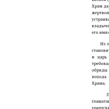
Храм да
жертвоп
устраив
владыче
его имя
Из 
станови
и царь
требова
обряды 
похода
Храма.
П
глашата
урартс