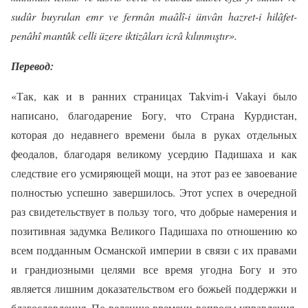
sudûr buyrulan emr ve fermân maâlî-i ünvân hazret-i hilâfet-
penâhî mantûk celli üzere iktizâları icrâ kılınmıştır».
Перевод:
«Так, как и в ранних страницах Takvim-i Vakayi было
написано, благодарение Богу, что Страна Курдистан,
которая до недавнего времени была в руках отдельных
феодалов, благодаря великому усердию Падишаха и как
следствие его усмиряющей мощи, на этот раз ее завоевание
полностью успешно завершилось. Этот успех в очередной
раз свидетельствует в пользу того, что добрые намерения и
позитивная задумка Великого Падишаха по отношению ко
всем подданным Османской империи в связи с их правами
и грандиозными целями все время угодна Богу и это
является лишним доказательством его божьей поддержки и
благословления. По велению времени вопросы управления,