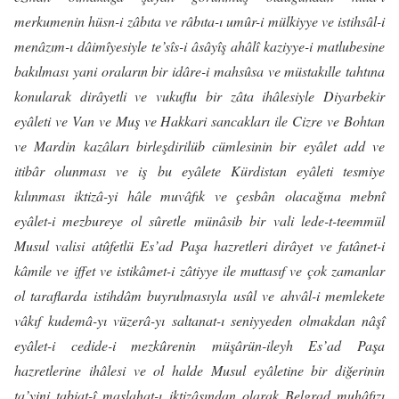
merkumenin hüsn-i zâbıta ve râbıta-ı umûr-i mülkiyye ve istihsâl-i
menâzım-ı dâimîyesiyle te’sîs-i âsâyîş ahâlî kaziyye-i matlubesine
bakılması yani oraların bir idâre-i mahsûsa ve müstakılle tahtına
konularak dirâyetli ve vukuflu bir zâta ihâlesiyle Diyarbekir
eyâleti ve Van ve Muş ve Hakkari sancakları ile Cizre ve Bohtan
ve Mardin kazâları birleşdirilüb cümlesinin bir eyâlet add ve
itibâr olunması ve iş bu eyâlete Kürdistan eyâleti tesmiye
kılınması iktizâ-yi hâle muvâfık ve çesbân olacağına mebnî
eyâlet-i mezbureye ol sûretle münâsib bir vali lede-t-teemmül
Musul valisi atûfetlü Es’ad Paşa hazretleri dirâyet ve fatânet-i
kâmile ve iffet ve istikâmet-i zâtiyye ile muttasıf ve çok zamanlar
ol taraflarda istihdâm buyrulmasıyla usûl ve ahvâl-i memlekete
vâkıf kudemâ-yı vüzerâ-yı saltanat-ı seniyyeden olmakdan nâşî
eyâlet-i cedide-i mezkûrenin müşârün-ileyh Es’ad Paşa
hazretlerine ihâlesi ve ol halde Musul eyâletine bir diğerinin
ta’yini tabiat-î maslahat-ı iktizâsından olarak Belgrad muhâfızı