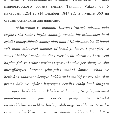
императорского органа власти Takvim-i Vakayi от 5
мухаррам 1264 г. (14 декабря 1847 г.), в пункте 360 на
старый османский лад написано:
«Mukaddim ve muahhar Takvim-i Vakayi’ nüshalarında
keşîde-i silk sutûr-ı beyân kılındığı vechile bir müddetden berü
eyâdî-i mütegallibede kalmış olan hıtta-i Kürdistanın leh-ül-hamd
ve’l minh mücerred himmet bi-hemtâ-yı hazret-i şehr-yârî ve
satvet-i bâhire-i cenâb tâc-dâr-ı eser-i celîli olarak bu kerre yeni
başdan feth ve teshîr-i mir’ât-ı teyessürde cilve-ger olmuş ve işbu
muvaffakıyyet hazret-i şehn-şâh-i mahzâ âmme-i tebaa ve
berâyâ-yı saltanat-ı Seniyye hakklarında ma’tûf ve rây-gân olan
niyet-i âdle ve efkâr-ı hayriyye-i cenâb-ı cihân-bânî ibtiga-yı
sâmîsince herhalde min kıbel-in Râhman zât-ı fahâmet-simât
mülûk-anenin mazhar envâ’-i füyûzat ve te’yidât
buyurulduklarına delîl ve bürhân olub doğrusu dîbâce-i tevârîh-i
ezmân olmaklığa şâyân görünmüş olduğundan hıtta-i