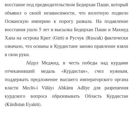
восстание под предводительством Бедирхан Паши, который
объявил о своей независимости, что вплотную подвело
Османскую империю к порогу развала. На подавление
восстания ушло 5 лет и высылка Бедирхан Паши и Махмуд
Хана на острова Крит (Girit) и Русчук (Ruscuk) фактически
означало, что османы в Курдистане заново правление взяли
в свои руки.
Абдул Меджид, в честь победы над курдами
отчеканивший медаль «Курдистан», счел нужным,
поддержать предложение высшего императорского органа
власти Meclis-i Vâlâyı Ahkâmı Adliye для разрешения
курдского вопроса образовывать Область Курдистан
(Kürdistan Eyaleti).