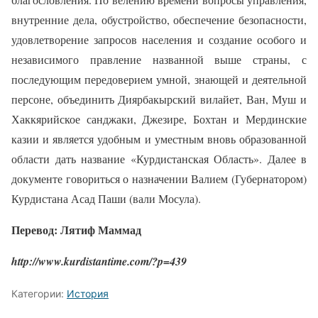
внутренние дела, обустройство, обеспечение безопасности,
удовлетворение запросов населения и создание особого и
независимого правление названной выше страны, с
последующим передоверием умной, знающей и деятельной
персоне, объединить Диярбакырский вилайет, Ван, Муш и
Хаккярийское санджаки, Джезире, Бохтан и Мердинские
казии и является удобным и уместным вновь образованной
области дать название «Курдистанская Область». Далее в
документе говориться о назначении Валием (Губернатором)
Курдистана Асад Паши (вали Мосула).
Перевод: Лятиф Маммад
http://www.kurdistantime.com/?p=439
Категории:
История