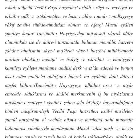
esbak atûfetlü Vecîhî Paşa hazretleri ashâb-ı rüşd ve reviyyet ve
erbâb-ı sıdk ve istikâmetden ve hüsn-i idâre-i umûr-i mülkiyyeye
vâkıf zevât-ı sütûde-simâtdan olması ve eğerçi Musul eyâleti
şimdiye kadar Tanzîmât-ı Hayriyyeden müstesnâ olarak idâre
olunmakda ise de dâire-i tanzimatda bulunan memâlik hazret-i
şâhâne ahalisinin sâye-i ma’delet vâye-i hazret-i mülûk-anede
mazhar oldukları menâfi’ ve âsâyiş ve istirâhat ve emniyyet-i
kamileyi eyâlet-i merkume ahâlisi derk ve iz’ân ederek ve bunun
üss-i esâsı ma’delet olduğunu bilerek bu eyâletin dahi dâire-i
nasfet bâhire-iTanzîmât-ı Hayriyyeye idhâlini arzu ve niyâz
etmekde olduklarına ve ahâli-i merkumenin iş bu niyâzlarına
müsâade-i seniyye-i cenâb-ı şehen-şehi bî-dirîg buyurulduğuna
binâen müşârün-ileyh Vecîhî Paşa hazretleri usûl-i ma’delet-
şümûl tanzimâtın ol vechile hüsn-i ve tensîkına dahi muktedir
bulunması cihetleriyle kendüsünün Musul valisi nasb ve ta’yin
kılınması tensib ve tasvib berle ol babda isâbet-efzâ-yı sünûh ve