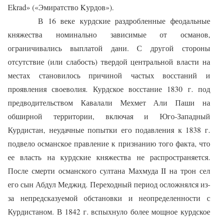
Ekrad» («Эмиратство Kурдов»).
В 16 веке курдские раздробленные феодальные
княжества номинально зависимые от османов,
ограничивались выплатой дани. С другой стороны
отсутствие (или слабость) твердой центральной власти на
местах становилось причиной частых восстаний и
проявления своеволия. Курдское восстание 1830 г. под
предводительством Кавалали Мехмет Али Паши на
обширной территории, включая и Юго-Западный
Курдистан, неудачные попытки его подавления к 1838 г.
подвело османское правление к признанию того факта, что
ее власть на курдские княжества не распространяется.
После смерти османского султана Махмуда II на трон сел
его сын Абдул Меджид. Переходный период осложнялся из-
за непредсказуемой обстановки и неопределенности с
Курдистаном. В 1842 г. вспыхнуло более мощное курдское