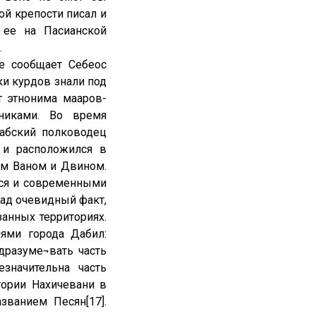
той крепости писал и
 ее на Пасианской
.
е сообщает Себеос
ики курдов знали под
т этнонима мааров-
чниками. Во время
рабский полководец
 и расположился в
ом Ваном и Двином.
тся и современными
рад очевидный факт,
анных территориях.
ями города Дабил:
дразуме¬вать часть
значительна часть
тории Нахичевани в
ванием Песян[17].