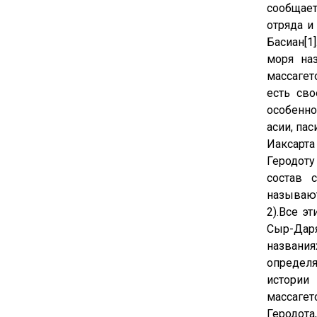
сообщает
отряда и
Басиан[1
моря на
массагет
есть св
особенно
асии, па
Иаксарта
Геродоту
состав 
называют
2).Все э
Сыр-Даря
названия
определя
истории
массагет
Геродота