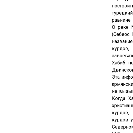
построить
турецки
равнине,
О реке 
(Себеос. 
название
курдов,
завоеват
Хабиб п
Двинском
Эта инфо
армянски
не вызыв
Когда Х
христиан
курдов,
курдов у
Северно