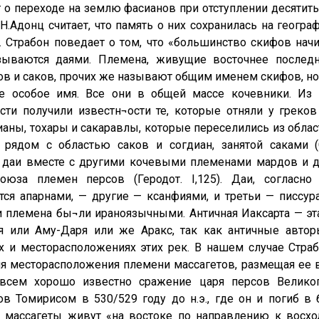
 о переходе на землю фасианов при отступлении десятит
 Н.Адонц считает, что память о них сохранилась на геогр
]. Страбон поведает о том, что «большинство скифов нач
зываются даями. Племена, живущие восточнее последни
ов и саков, прочих же называют общим именем скифов, н
ое особое имя. Все они в общей массе кочевники. Из 
сти получили известн¬ости те, которые отняли у греков
сианы, тохары и сакаравлы, которые переселились из облас
 рядом с областью саков и согдиан, занятой саками (Ст
 даи вместе с другими кочевыми племенами мардов и 
союза племен персов (Геродот. I,125). Даи, согласно
ся апарнами, — другие — ксанфиями, и третьи — писсурам
ти племена бы¬ли ираноязычными. Античная Иаксарта — э
 или Аму-Даря или же Аракс, так как античные автор
х и месторасположениях этих рек. В нашем случае Страб
я месторасположения племени массагетов, размещая ее в
 всем хорошо известно сражение царя персов Велико
ов Томирисом в 530/529 году до н.э., где он и погиб в
, массагеты живут «на востоке по направлению к восхо