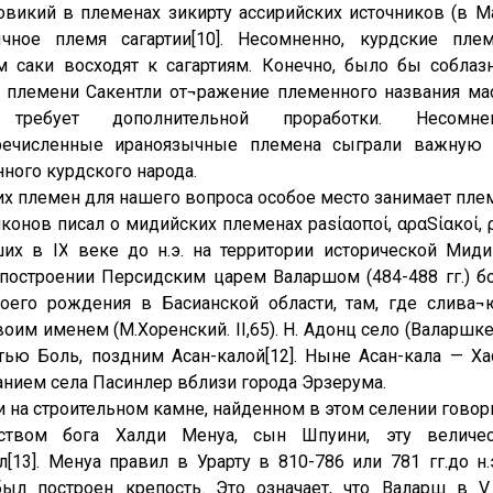
товикий в племенах зикирту ассирийских источников (в 
ычное племя сагартии[10]. Несомненно, курдские пле
 саки восходят к сагартиям. Конечно, было бы собла
 племени Сакентли от¬ражение племенного названия масс
 требует дополнительной проработки. Несомн
ечисленные ираноязычные племена сыграли важную 
ного курдского народа.
их племен для нашего вопроса особое место занимает пле
яконов писал о мидийских племенах pasίαοποί, αραЅίαкοί, ρ
их в IX веке до н.э. на территории исторической Мидии
построении Персидским царем Валаршом (484-488 гг.) б
оего рождения в Басианской области, там, где слива¬
воим именем (М.Хоренский. II,65). Н. Адонц село (Валаршк
тью Боль, поздним Асан-калой[12]. Ныне Асан-кала — Ха
анием села Пасинлер вблизи города Эрзерума.
и на строительном камне, найденном в этом селении говори
ством бога Халди Менуа, сын Шпуини, эту величес
л[13]. Менуа правил в Урарту в 810-786 или 781 гг.до н.э
был построен крепость. Это означает, что Валарш в 