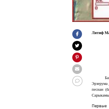
Лятиф М
Род/п
Ба
Эрзерума 
песиан (
Сарыкамыш
Первые 