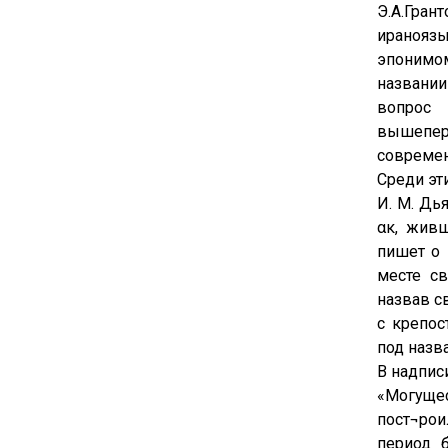
Э.А.Гран
иранояз
эпонимом
названии
вопрос
вышепер
современ
Среди эт
И. М. Дь
ακ, живш
пишет о 
месте св
назвав с
с крепос
под назв
В надпис
«Могуще
пост¬рои
период 