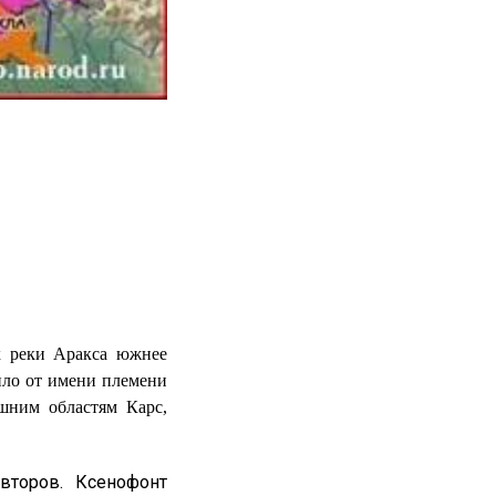
ях реки Аракса южнее
ило от имени племени
шним областям Карс,
второв. Ксенофонт