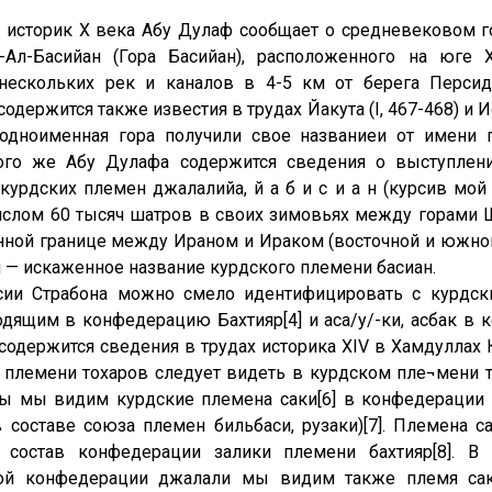
 историк X века Абу Дулаф сообщает о средневековом г
-Ал-Басийан (Гора Басийан), расположенного на юге Х
нескольких рек и каналов в 4-5 км от берега Персид¬
одержится также известия в трудах Йакута (I, 467-468) и Ис
одноименная гора получили свое названиеи от имени 
того же Абу Дулафа содержится сведения о выступлени
курдских племен джалалийа, й а б и с и а н (курсив мой 
ислом 60 тысяч шатров в своих зимовьях между горами Ш
ной границе между Ираном и Ираком (восточной и южной 
 — искаженное название курдского племени басиан.
сии Страбона можно смело идентифицировать с курдск
одящим в конфедерацию Бахтияр[4] и аса/у/-ки, асбак в 
содержится сведения в трудах историка ХIV в Хамдуллах
 племени тохаров следует видеть в курдском пле¬мени т
ы мы видим курдские племена саки[6] в конфедерации б
в составе союза племен бильбаси, рузаки)[7]. Племена с
 состав конфедерации залики племени бахтияр[8]. В 
ой конфедерации джалали мы видим также племя саке