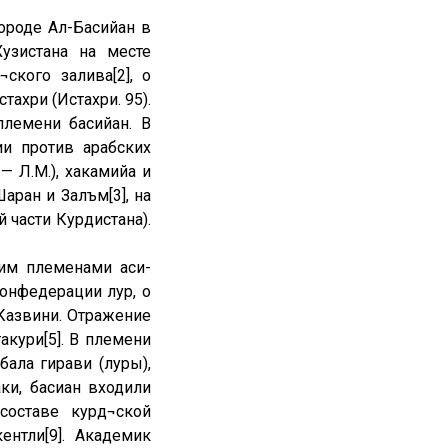
ороде Ал-Басийан в
узистана на месте
ского залива[2], о
тахри (Истахри. 95).
племени басийан. В
и против арабских
— Л.М.), хакамийа и
аран и Залъм[3], на
части Курдистана).
им племенами аси-
конфедерации лур, о
 Казвини. Отражение
акури[5]. В племени
ала гирави (луры),
аки, басиан входили
составе курд¬ской
нтли[9]. Академик