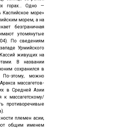
ких горах… Одно —
 в Каспийское море»
спийским морем, а на
ает безграничная
нимают упомянутые
204). По сведениям
западе Урмийского
н Кассий живущих на
тами. В названии
тноним сохранился в
. По-этому, можно
Аракса массагетов-
их в Средней Азии
я к массагетскому/
ть противоречивые
).
ности племен асии,
вают общим именем