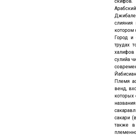
скифов.
Арабский
Джибале
слияния 
котором с
Город и 
трудах 
халифов 
сулийа ч
современ
Йабисиан
Племя а
венд, вх
которых 
названия
сакаравл
сакари (
также в
племенн