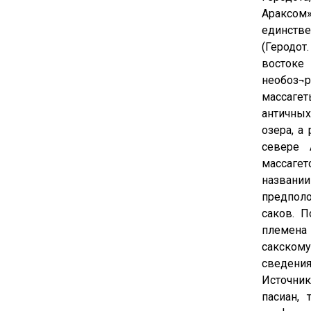
Араксом
единстве
(Геродот.
востоке
необоз¬
массагет
античны
озера, а
севере 
массагет
названи
предполо
саков. 
племена 
сакском
сведения
Источник
пасиан,