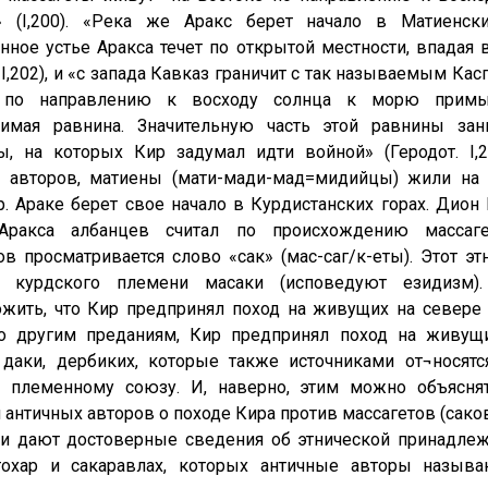
» (I,200). «Река же Аракс берет начало в Матиенс
нное устье Аракса течет по открытой местности, впадая
 I,202), и «с запада Кавказ граничит с так называемым Ка
 по направлению к восходу солнца к морю примык
римая равнина. Значительную часть этой равнины за
ы, на которых Кир задумал идти войной» (Геродот. I,
х авторов, матиены (мати-мади-мад=мидийцы) жили на 
 р. Араке берет свое начало в Курдистанских горах. Дио
Аракса албанцев считал по происхождению массаге
ов просматривается слово «сак» (мас-саг/к-еты). Этот э
и курдского племени масаки (исповедуют езидизм)
жить, что Кир предпринял поход на живущих на севере 
По другим преданиям, Кир предпринял поход на живущ
даки, дербиких, которые также источниками от¬носятс
у племенному союзу. И, наверно, этим можно объясня
 античных авторов о походе Кира против массагетов (саков
и дают достоверные сведения об этнической принадлеж
 тохар и сакаравлах, которых античные авторы назы