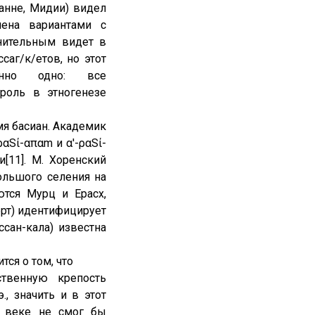
Манне, Мидии) видел
мена вариантами с
знительным видет в
аг/к/етов, но этот
енно одно: все
роль в этногенезе
мя басиан. Академик
αЅί-απαm и α'-ραЅί-
[11]. М. Хоренский
ольшого селения на
ются Мурц и Ерасх,
ерт) идентифицирует
ссан-кала) известна
тся о том, что
твенную крепость
., значить и в этот
V веке не смог бы