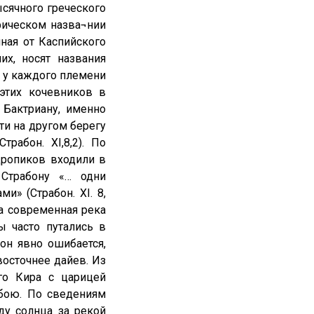
ысячного греческого
афическом назва¬нии
иная от Каспийского
х, носят названия
о у каждого племени
этих кочевников в
 Бактриану, именно
ти на другом берегу
рабон. ХI,8,2). По
дропиков входили в
 Страбону «… одни
и» (Страбон. ХI. 8,
та современная река
ы часто путались в
он явно ошибается,
осточнее дайев. Из
го Кира с царицей
 бою. По сведениям
ду солнца за рекой