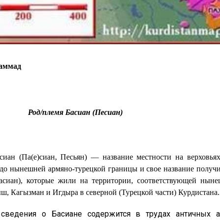
аммад
лемя Басиан (Песиан)
сиан (Па(е)сиан, Песьян) — название местности на верховь
до нынешней армяно-турецкой границы и свое название получ
басиан), которые жили на территории, соответствующей ныне
, Кагызман и Игдыра в северной (Турецкой части) Курдистана.
сведения о Басиане содержится в трудах античных а