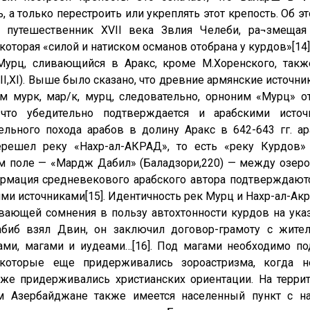
, а только перестроить или укреплять этот крепость. Об э
й путешественник ХVII века Звлия Челеби, ра¬змещая
 которая «силой и натиском османов отобрана у курдов»[14]
Мурц, сливающийся в Аракс, кроме М.Хоренского, такж
III,XI). Выше было сказано, что древние армянские источн
м мурк, мар/к, мурц, следовательно, орноним «Мурц» о
 что убедительно подтверждается и арабскими исто
ельного похода арабов в долину Аракс в 642-643 гг. а
ерешел реку «Нахр-ал-АКРАД», то есть «реку Курдов»
 поле — «Мардж Дабил» (Баладзори,220) — между озер
рмация средневекового арабского автора подтверждаю
ми источниками[15]. Идентичность рек Мурц и Нахр-ал-Ак
ающей сомнения в пользу автохтонности курдов на указ
абиб взял Двин, он заключил договор-грамоту с жител
ами, магами и иудеами…[16]. Под магами необходимо по
 которые еще придерживались зороастризма, когда не
же придерживались христианских ориентации. На терри
м Азербайджане также имеется населенный пункт с наз