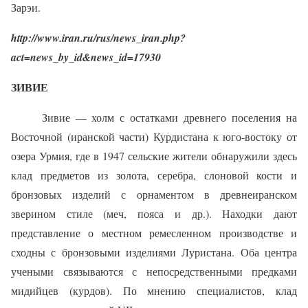
Зарэи.
http://www.iran.ru/rus/news_iran.php?
act=news_by_id&news_id=17930
ЗИВИЕ
Зивие — холм с остатками древнего поселения на
Восточной (иранской части) Курдистана к юго-востоку от
озера Урмия, где в 1947 сельские жители обнаружили здесь
клад предметов из золота, серебра, слоновой кости и
бронзовых изделий с орнаментом в древнеиранском
зверином стиле (меч, пояса и др.). Находки дают
представление о местном ремесленном производстве и
сходны с бронзовыми изделиями Луристана. Оба центра
учеными связываются с непосредственными предками
мидийцев (курдов). По мнению специалистов, клад