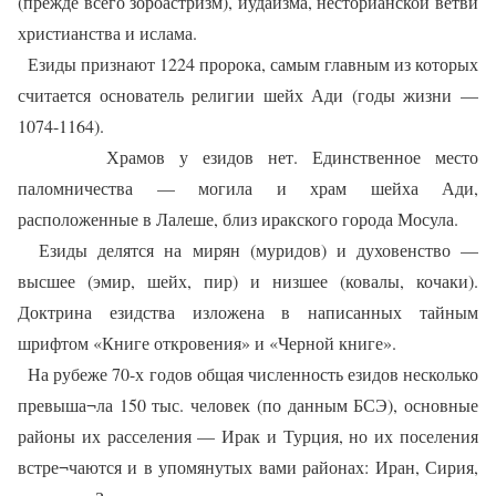
(прежде всего зороастризм), иудаизма, несторианской ветви
христианства и ислама.
Езиды признают 1224 пророка, самым главным из которых
считается основатель религии шейх Ади (годы жизни —
1074-1164).
Храмов у езидов нет. Единственное место
паломничества — могила и храм шейха Ади,
расположенные в Лалеше, близ иракского города Мосула.
Езиды делятся на мирян (муридов) и духовенство —
высшее (эмир, шейх, пир) и низшее (ковалы, кочаки).
Доктрина езидства изложена в написанных тайным
шрифтом «Книге откровения» и «Черной книге».
На рубеже 70-х годов общая численность езидов несколько
превыша¬ла 150 тыс. человек (по данным БСЭ), основные
районы их расселения — Ирак и Турция, но их поселения
встре¬чаются и в упомянутых вами районах: Иран, Сирия,