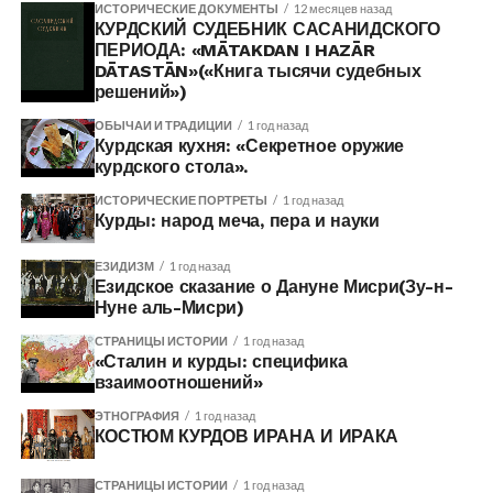
ИСТОРИЧЕСКИЕ ДОКУМЕНТЫ
12 месяцев назад
КУРДСКИЙ СУДЕБНИК САСАНИДСКОГО
ПЕРИОДА: «MĀTAKDAN I HAZĀR
DĀTASTĀN»(«Книга тысячи судебных
решений»)
ОБЫЧАИ И ТРАДИЦИИ
1 год назад
Курдская кухня: «Секретное оружие
курдского стола».
ИСТОРИЧЕСКИЕ ПОРТРЕТЫ
1 год назад
Курды: народ меча, пера и науки
ЕЗИДИЗМ
1 год назад
Езидское сказание о Дануне Мисри(Зу-н-
Нуне аль-Мисри)
СТРАНИЦЫ ИСТОРИИ
1 год назад
«Сталин и курды: специфика
взаимоотношений»
ЭТНОГРАФИЯ
1 год назад
КОСТЮМ КУРДОВ ИРАНА И ИРАКА
СТРАНИЦЫ ИСТОРИИ
1 год назад