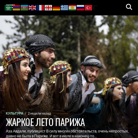
КУЛЬТУРА
2 недели назад
ЖАРКОЕ ЛЕТО ПАРИЖА
Аза Авдали, публицист В силу многих обстоятельств, очень непростых,
давно не была в Париже. И вот в июле я наконец-то...