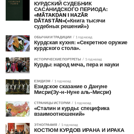
КУРДСКИЙ СУДЕБНИК
САСАНИДСКОГО ПЕРИОДА:
«MĀTAKDAN I HAZĀR
DĀTASTĀN»(«Книга тысячи
судебных решений»)
ОБЫЧАИ И ТРАДИЦИИ
1 год назад
Курдская кухня: «Секретное оружие
курдского стола».
ИСТОРИЧЕСКИЕ ПОРТРЕТЫ
1 год назад
Курды: народ меча, пера и науки
ЕЗИДИЗМ
1 год назад
Езидское сказание о Дануне
Мисри(Зу-н-Нуне аль-Мисри)
СТРАНИЦЫ ИСТОРИИ
1 год назад
«Сталин и курды: специфика
взаимоотношений»
ЭТНОГРАФИЯ
1 год назад
КОСТЮМ КУРДОВ ИРАНА И ИРАКА