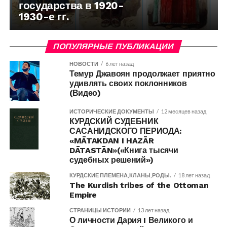
государства в 1920-
1930-е гг.
ПОПУЛЯРНЫЕ ПУБЛИКАЦИИ
НОВОСТИ
6 лет назад
Темур Джавоян продолжает приятно
удивлять своих поклонников
(Видео)
ИСТОРИЧЕСКИЕ ДОКУМЕНТЫ
12 месяцев назад
КУРДСКИЙ СУДЕБНИК
САСАНИДСКОГО ПЕРИОДА:
«MĀTAKDAN I HAZĀR
DĀTASTĀN»(«Книга тысячи
судебных решений»)
КУРДСКИЕ ПЛЕМЕНА,КЛАНЫ,РОДЫ.
18 лет назад
The Kurdish tribes of the Ottoman
Empire
СТРАНИЦЫ ИСТОРИИ
13 лет назад
О личности Дария I Великого и