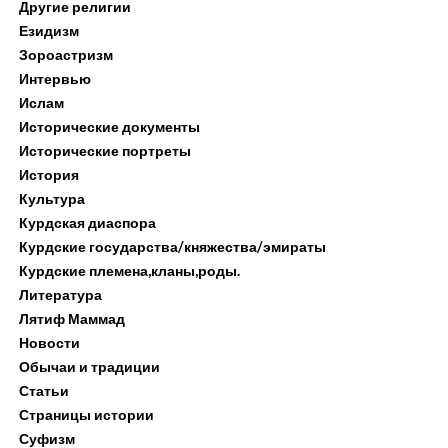
Другие религии
Езидизм
Зороастризм
Интервью
Ислам
Исторические документы
Исторические портреты
История
Культура
Курдская диаспора
Курдские государства/княжества/эмираты
Курдские племена,кланы,роды.
Литература
Лятиф Маммад
Новости
Обычаи и традиции
Статьи
Страницы истории
Суфизм