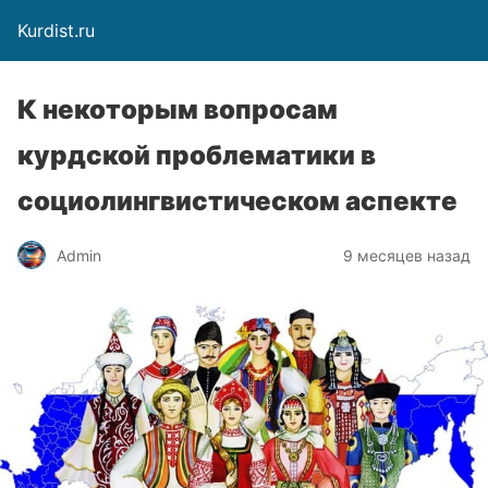
Kurdist.ru
К некоторым вопросам
курдской проблематики в
социолингвистическом аспекте
Admin
9 месяцев назад