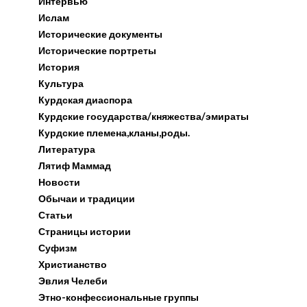
Интервью
Ислам
Исторические документы
Исторические портреты
История
Культура
Курдская диаспора
Курдские государства/княжества/эмираты
Курдские племена,кланы,роды.
Литература
Лятиф Маммад
Новости
Обычаи и традиции
Статьи
Страницы истории
Суфизм
Христианство
Эвлия Челеби
Этно-конфессиональные группы