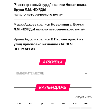
"Чистокровный курд"
к записи
Новая книга:
Бруки Л.М. «КУРДЫ
начало исторического пути»
Мураз Аджоев
к записи
Новая книга: Бруки
Л.М. «КУРДЫ начало исторического пути»
Ирина Авдали
к записи
В Париже одной из
улиц присвоено название «АЛЛЕЯ
ПЕШМАРГА»
АРХИВЫ
Архивы
КАЛЕНДАРЬ
Август 2026
Пн
Вт
Ср
Чт
Пт
Сб
Вс