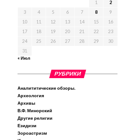
1
2
3
4
5
6
7
8
9
10
11
12
13
14
15
16
17
18
19
20
21
22
23
24
25
26
27
28
29
30
31
« Июл
РУБРИКИ
Аналититические обзоры.
Археология
Архивы
В.Ф. Минорский
Другие религии
Езидизм
Зороастризм