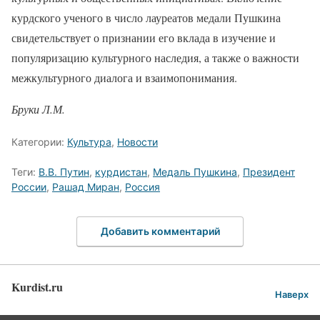
курдского ученого в число лауреатов медали Пушкина
свидетельствует о признании его вклада в изучение и
популяризацию культурного наследия, а также о важности
межкультурного диалога и взаимопонимания.
Бруки Л.М.
Категории:
Культура
,
Новости
Теги:
В.В. Путин
,
курдистан
,
Медаль Пушкина
,
Президент
России
,
Рашад Миран
,
Россия
Добавить комментарий
Kurdist.ru
Наверх