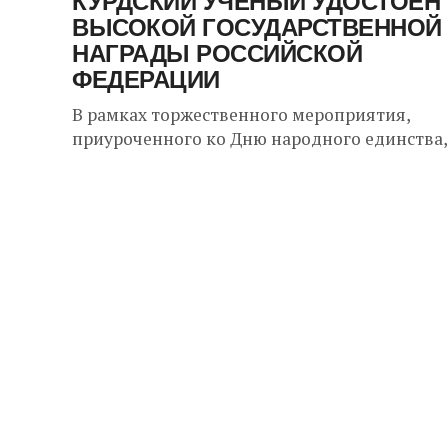
КУРДСКИЙ УЧЕНЫЙ УДОСТОЕН
ВЫСОКОЙ ГОСУДАРСТВЕННОЙ
НАГРАДЫ РОССИЙСКОЙ
ФЕДЕРАЦИИ
В рамках торжественного мероприятия,
приуроченного ко Дню народного единства,
президент Российской Федерации Владими
Владимирович Путин провел церемонию
награждения выдающихся общественных и
религиозных деятелей государственными
наградами. Среди...