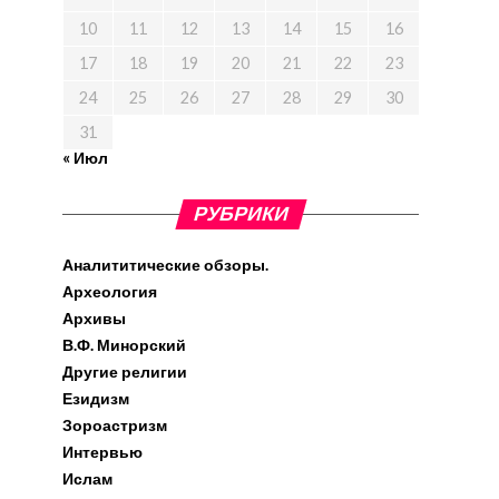
10
11
12
13
14
15
16
17
18
19
20
21
22
23
24
25
26
27
28
29
30
31
« Июл
РУБРИКИ
Аналититические обзоры.
Археология
Архивы
В.Ф. Минорский
Другие религии
Езидизм
Зороастризм
Интервью
Ислам