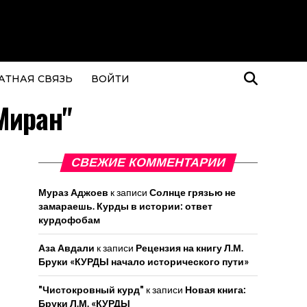
АТНАЯ СВЯЗЬ
ВОЙТИ
Миран"
СВЕЖИЕ КОММЕНТАРИИ
Мураз Аджоев
к записи
Солнце грязью не
замараешь. Курды в истории: ответ
курдофобам
Аза Авдали
к записи
Рецензия на книгу Л.М.
Бруки «КУРДЫ начало исторического пути»
"Чистокровный курд"
к записи
Новая книга:
Бруки Л.М. «КУРДЫ