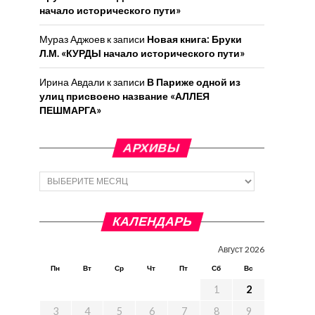
начало исторического пути»
Мураз Аджоев
к записи
Новая книга: Бруки
Л.М. «КУРДЫ начало исторического пути»
Ирина Авдали
к записи
В Париже одной из
улиц присвоено название «АЛЛЕЯ
ПЕШМАРГА»
АРХИВЫ
Архивы
КАЛЕНДАРЬ
Август 2026
Пн
Вт
Ср
Чт
Пт
Сб
Вс
1
2
3
4
5
6
7
8
9