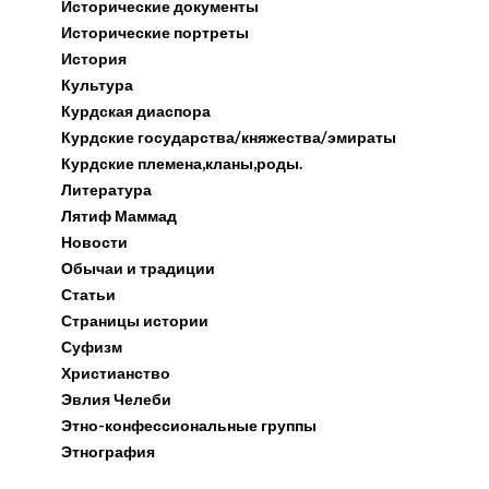
Исторические документы
Исторические портреты
История
Культура
Курдская диаспора
Курдские государства/княжества/эмираты
Курдские племена,кланы,роды.
Литература
Лятиф Маммад
Новости
Обычаи и традиции
Статьи
Страницы истории
Суфизм
Христианство
Эвлия Челеби
Этно-конфессиональные группы
Этнография