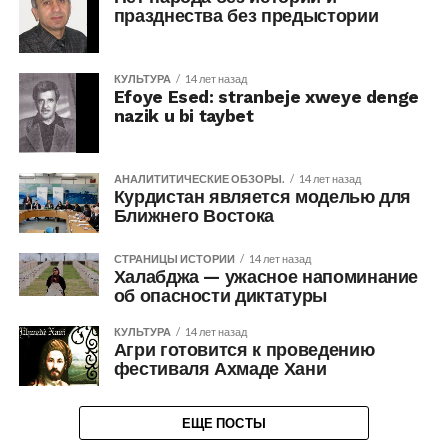
празднества без предыстории
КУЛЬТУРА
14 лет назад
Efoye Esed: stranbeje xweye denge
nazik u bi taybet
АНАЛИТИТИЧЕСКИЕ ОБЗОРЫ.
14 лет назад
Курдистан является моделью для
Ближнего Востока
СТРАНИЦЫ ИСТОРИИ
14 лет назад
Халабджа — ужасное напоминание
об опасности диктатуры
КУЛЬТУРА
14 лет назад
Агри готовится к проведению
фестиваля Ахмаде Хани
ЕЩЕ ПОСТЫ