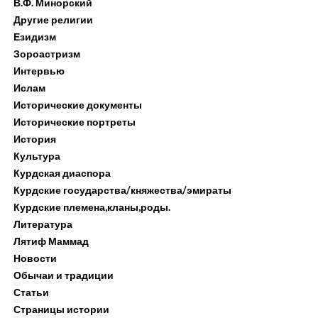
В.Ф. Минорский
Другие религии
Езидизм
Зороастризм
Интервью
Ислам
Исторические документы
Исторические портреты
История
Культура
Курдская диаспора
Курдские государства/княжества/эмираты
Курдские племена,кланы,роды.
Литература
Лятиф Маммад
Новости
Обычаи и традиции
Статьи
Страницы истории