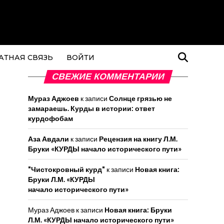
АТНАЯ СВЯЗЬ
ВОЙТИ
СВЕЖИЕ КОММЕНТАРИИ
Мураз Аджоев
к записи
Солнце грязью не
замараешь. Курды в истории: ответ
курдофобам
Аза Авдали
к записи
Рецензия на книгу Л.М.
Бруки «КУРДЫ начало исторического пути»
"Чистокровный курд"
к записи
Новая книга:
Бруки Л.М. «КУРДЫ
начало исторического пути»
Мураз Аджоев
к записи
Новая книга: Бруки
Л.М. «КУРДЫ начало исторического пути»