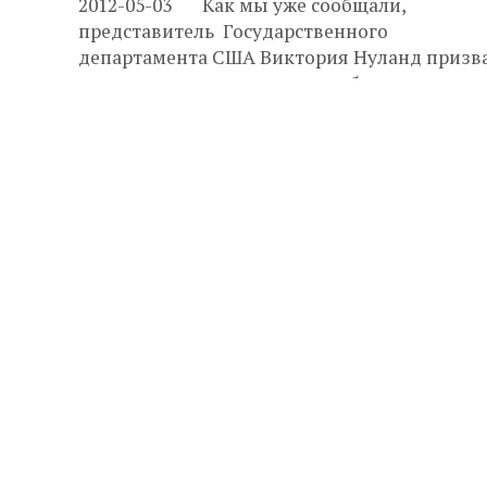
2012-05-03 Как мы уже сообщали,
представитель Государственного
департамента США Виктория Нуланд призв
иранское правительство освободить курдск
активиста за права человека Мухаммеда
Кабудванда. Родившийся в ...