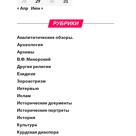
28
29
30
31
« Апр
Июн »
РУБРИКИ
Аналититические обзоры.
Археология
Архивы
В.Ф. Минорский
Другие религии
Езидизм
Зороастризм
Интервью
Ислам
Исторические документы
Исторические портреты
История
Культура
Курдская диаспора