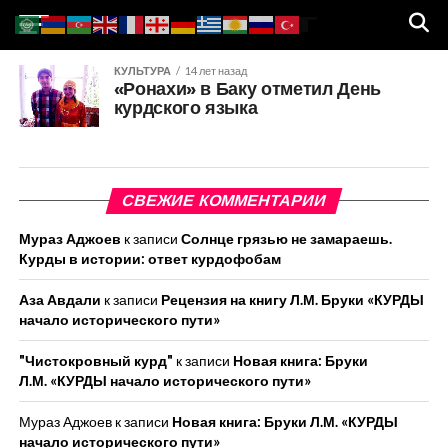
КУЛЬТУРА
14 лет назад
«Ронахи» в Баку отметил День
курдского языка
СВЕЖИЕ КОММЕНТАРИИ
Мураз Аджоев
к записи
Солнце грязью не замараешь.
Курды в истории: ответ курдофобам
Аза Авдали
к записи
Рецензия на книгу Л.М. Бруки «КУРДЫ
начало исторического пути»
"Чистокровный курд"
к записи
Новая книга: Бруки
Л.М. «КУРДЫ начало исторического пути»
Мураз Аджоев
к записи
Новая книга: Бруки Л.М. «КУРДЫ
начало исторического пути»