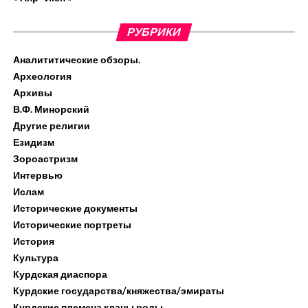
РУБРИКИ
Аналититические обзоры.
Археология
Архивы
В.Ф. Минорский
Другие религии
Езидизм
Зороастризм
Интервью
Ислам
Исторические документы
Исторические портреты
История
Культура
Курдская диаспора
Курдские государства/княжества/эмираты
Курдские племена,кланы,роды.