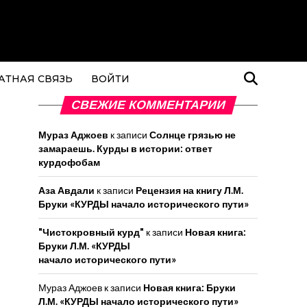
АТНАЯ СВЯЗЬ
ВОЙТИ
СВЕЖИЕ КОММЕНТАРИИ
Мураз Аджоев
к записи
Солнце грязью не
замараешь. Курды в истории: ответ
курдофобам
Аза Авдали
к записи
Рецензия на книгу Л.М.
Бруки «КУРДЫ начало исторического пути»
"Чистокровный курд"
к записи
Новая книга:
Бруки Л.М. «КУРДЫ
начало исторического пути»
Мураз Аджоев
к записи
Новая книга: Бруки
Л.М. «КУРДЫ начало исторического пути»