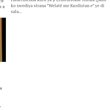
ся
ko xwediya strana ”Welatê me Kurdistan e” ye di
и в
sala...
и
ь