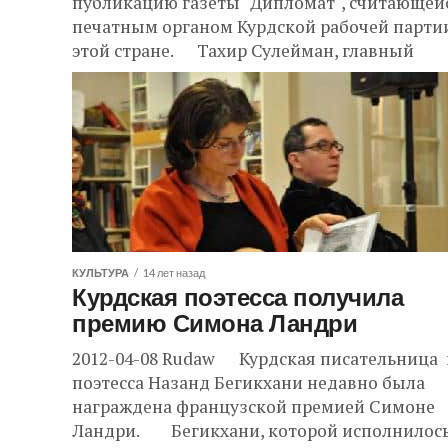
публикацию газеты "Дипломат", считающей
печатным органом Курдской рабочей парти
этой стране. Тахир Сулейман, главный
редактор газеты, курд по...
КУЛЬТУРА
14 лет назад
Курдская поэтесса получила
премию Симона Ландри
2012-04-08 Rudaw Курдская писательница 
поэтесса Назанд Бегикхани недавно была
награждена французской премией Симоне
Ландри. Бегикхани, которой исполнилос