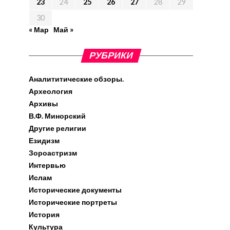
23
24
25
26
27
28
29
30
« Мар
Май »
РУБРИКИ
Аналититические обзоры.
Археология
Архивы
В.Ф. Минорский
Другие религии
Езидизм
Зороастризм
Интервью
Ислам
Исторические документы
Исторические портреты
История
Культура