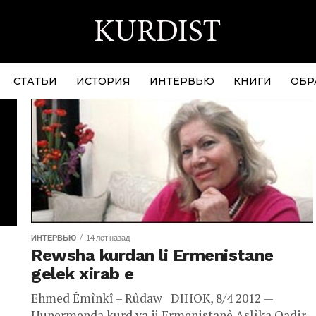
СТАТЬИ
ИСТОРИЯ
ИНТЕРВЬЮ
КНИГИ
ОБР
ИНТЕРВЬЮ
14 лет назад
Rewsha kurdan li Ermenistane
gelek xirab e
Ehmed Êmînkî – Rûdaw DIHOK, 8/4 2012 —
Hunermenda kurd ya ji Ermenistanê Aslîka Qadir