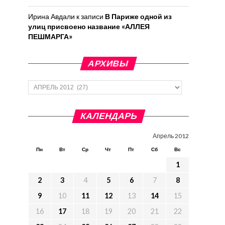
Ирина Авдали
к записи
В Париже одной из
улиц присвоено название «АЛЛЕЯ
ПЕШМАРГА»
АРХИВЫ
Архивы
КАЛЕНДАРЬ
Апрель 2012
Пн
Вт
Ср
Чт
Пт
Сб
Вс
1
2
3
4
5
6
7
8
9
10
11
12
13
14
15
16
17
18
19
20
21
22