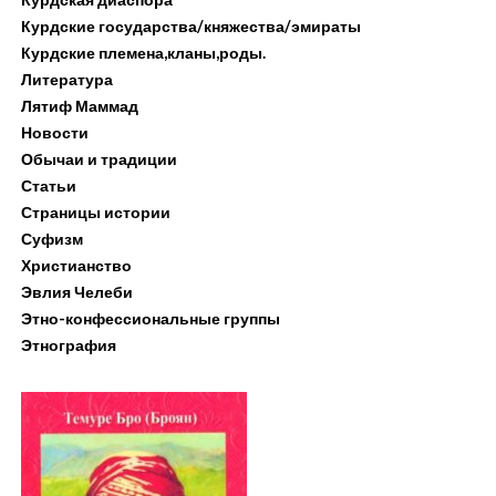
Курдские государства/княжества/эмираты
Курдские племена,кланы,роды.
Литература
Лятиф Маммад
Новости
Обычаи и традиции
Статьи
Страницы истории
Суфизм
Христианство
Эвлия Челеби
Этно-конфессиональные группы
Этнография