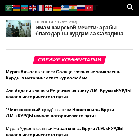
НОВОСТИ
17 лет назад
Имам каирской мечети: арабы
благодарны курдам за Саладина
СВЕЖИЕ КОММЕНТАРИИ
Мураз Аджоев
к записи
Солнце грязью не замараешь.
Курды в истории: ответ курдофобам
Аза Авдали
к записи
Рецензия на книгу Л.М. Бруки «КУРДЫ
начало исторического пути»
"Чистокровный курд"
к записи
Новая книга: Бруки
Л.М. «КУРДЫ начало исторического пути»
Мураз Аджоев
к записи
Новая книга: Бруки Л.М. «КУРДЫ
начало исторического пути»