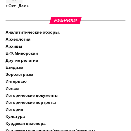
« Окт
Дек »
РУБРИКИ
Аналититические обзоры.
Археология
Архивы
В.Ф. Минорский
Другие религии
Езидизм
Зороастризм
Интервью
Ислам
Исторические документы
Исторические портреты
История
Культура
Курдская диаспора
Курдские государства/княжества/эмираты