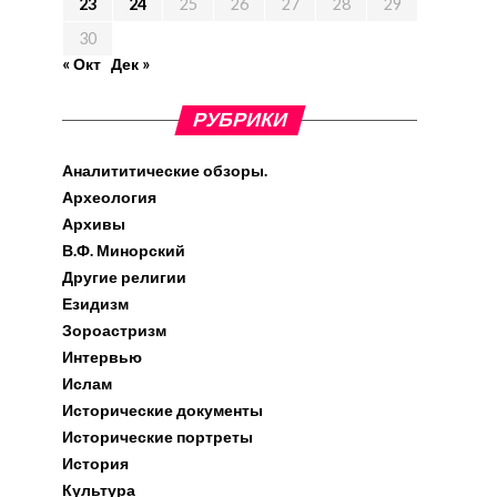
23
24
25
26
27
28
29
30
« Окт
Дек »
РУБРИКИ
Аналититические обзоры.
Археология
Архивы
В.Ф. Минорский
Другие религии
Езидизм
Зороастризм
Интервью
Ислам
Исторические документы
Исторические портреты
История
Культура