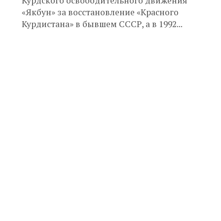
Курдского освободительного движения
«Якбун» за восстановление «Красного
Курдистана» в бывшем СССР, а в 1992...