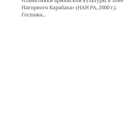
«Памятники армянской культуры в зоне
Нагорного Карабаха» (НАН РА, 2000 г.).
Госпажа...