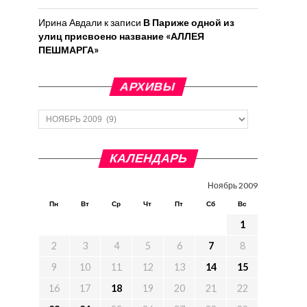
Ирина Авдали
к записи
В Париже одной из
улиц присвоено название «АЛЛЕЯ
ПЕШМАРГА»
АРХИВЫ
Архивы
КАЛЕНДАРЬ
Ноябрь 2009
Пн
Вт
Ср
Чт
Пт
Сб
Вс
1
2
3
4
5
6
7
8
9
10
11
12
13
14
15
16
17
18
19
20
21
22