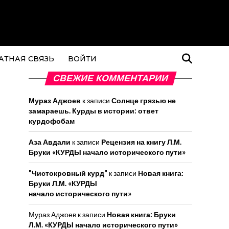
АТНАЯ СВЯЗЬ
ВОЙТИ
СВЕЖИЕ КОММЕНТАРИИ
Мураз Аджоев
к записи
Солнце грязью не
замараешь. Курды в истории: ответ
курдофобам
Аза Авдали
к записи
Рецензия на книгу Л.М.
Бруки «КУРДЫ начало исторического пути»
"Чистокровный курд"
к записи
Новая книга:
Бруки Л.М. «КУРДЫ
начало исторического пути»
Мураз Аджоев
к записи
Новая книга: Бруки
Л.М. «КУРДЫ начало исторического пути»