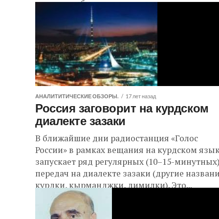
опасно в и без...
АНАЛИТИТИЧЕСКИЕ ОБЗОРЫ.
17 лет назад
Россия заговорит на курдском
диалекте зазаки
В ближайшие дни радиостанция «Голос
России» в рамках вещания на курдском язы
запускает ряд регулярных (10–15-минутных
передач на диалекте зазаки (другие названи
курдки, кырманджки, димилки). Это...