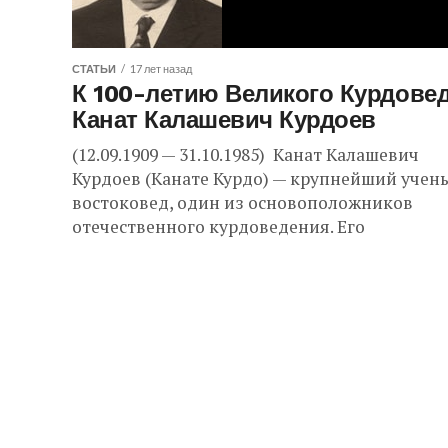
СТАТЬИ
17 лет назад
К 100-летию Великого Курдовед
Канат Калашевич Курдоев
(12.09.1909 — 31.10.1985) Канат Калашевич
Курдоев (Канате Курдо) — крупнейший учен
востоковед, один из основоположников
отечественного курдоведения. Его
многочисленные научные труды посвящен
языку, истории, литературе и этнографии...