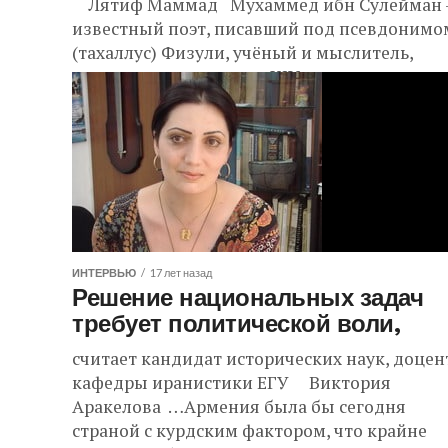
Лятиф Маммад Мухаммед ибн Сулейман 
известный поэт, писавший под псевдонимо
(тахаллус) Физули, учёный и мыслитель,
классик жанра «диван» XIV в. ‎‎родился в...
ИНТЕРВЬЮ
17 лет назад
Решение национальных задач
требует политической воли,
считает кандидат исторических наук, доцен
кафедры иранистики ЕГУ Виктория
Аракелова …Армения была бы сегодня
страной с курдским фактором, что крайне