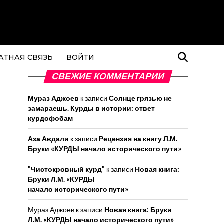
АТНАЯ СВЯЗЬ
ВОЙТИ
СВЕЖИЕ КОММЕНТАРИИ
Мураз Аджоев
к записи
Солнце грязью не
замараешь. Курды в истории: ответ
курдофобам
Аза Авдали
к записи
Рецензия на книгу Л.М.
Бруки «КУРДЫ начало исторического пути»
"Чистокровный курд"
к записи
Новая книга:
Бруки Л.М. «КУРДЫ
начало исторического пути»
Мураз Аджоев
к записи
Новая книга: Бруки
Л.М. «КУРДЫ начало исторического пути»