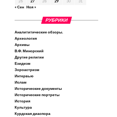
26
27
28
29
30
31
« Сен
Ноя »
РУБРИКИ
Аналититические обзоры.
Археология
Архивы
В.Ф. Минорский
Другие религии
Езидизм
Зороастризм
Интервью
Ислам
Исторические документы
Исторические портреты
История
Культура
Курдская диаспора