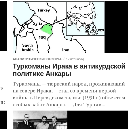
Асланович, Член Национального Конгресса
Курдистана, Председатель Краснодарской
краевой курдской национально-культурной
автономии «МИДИЯ», Член Российского
Авторского...
АНАЛИТИТИЧЕСКИЕ ОБЗОРЫ.
17 лет назад
Туркоманы Ирака в антикурдской
политике Анкары
Туркоманы — тюркский народ, проживающий
ке
на севере Ирака, — стал со времени первой
)
войны в Персидском заливе (1991 г.) объектом
я:
особых забот Анкары. Для Турции...