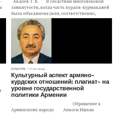
–
Авдоев Т. В. В следствии многовековой
м
замкнутости, когда часть курдов-курманджей
была объединена (или, соответственно,
отъединена) этнорелигиозным учением,
отличным от мусульманства, принятого
большинством...
КУЛЬТУРА
17 лет назад
Культурный аспект армяно-
курдских отношений: плагиат- на
уровне государственной
т
политики Армении
Обращение к
Армянскому народу Анкоси Ишхан