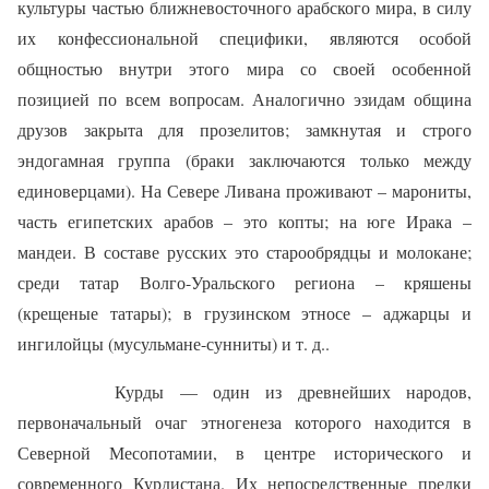
культуры частью ближневосточного арабского мира, в силу
их конфессиональной специфики, являются особой
общностью внутри этого мира со своей особенной
позицией по всем вопросам. Аналогично эзидам община
друзов закрыта для прозелитов; замкнутая и строго
эндогамная группа (браки заключаются только между
единоверцами). На Севере Ливана проживают – марониты,
часть египетских арабов – это копты; на юге Ирака –
мандеи. В составе русских это старообрядцы и молокане;
среди татар Волго-Уральского региона – кряшены
(крещеные татары); в грузинском этносе – аджарцы и
ингилойцы (мусульмане-сунниты) и т. д..
Курды — один из древнейших народов,
первоначальный очаг этногенеза которого находится в
Северной Месопотамии, в центре исторического и
современного Курдистана. Их непосредственные предки