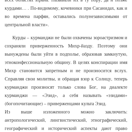
курдами… . По-видимому, кочевники при Сасанидах, как и
во времена парфян, оставались полунезависимыми от
центральной власти».
Курды – курманджи не были охвачены зороастризмом и
сохраняли приверженность Михр-йазду. Поэтому они
вынуждены были уйти в подполье, образовав замкнутую,
этноконфессиональную общину. В целях конспирации имя
Михр становится запретным и не произносится вслух.
Справляя свои молитвы, и обращая взор к Солнцу, теперь
курманджи произносят только слова Бог, на диалекте
курманджи — «Эзид», а себя называть «эзидами»
(богопочитающие) – приверженцами культа Эзид.
Из выше изложенного можно заключить:
антропологический, лингвистический, этнографический,
географический и исторический аспекты дают право