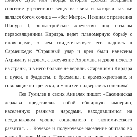
спасение утраченного вещества света и который так же
являлся богом солнца — «бог Митра». Начиная с правления
Шапура I, зороастрийское жречество под началом
первосвященника Кирдэра, ведет планомерную борьбу с
иноверцами, о чем свидетельствует его надпись в
Сармешхеде: “Страшный удар и вред были нанесены
Ахриману и дэвам, а лжеучение Ахримана и дэвов исчезло
из страны, и в него больше не верили. Стараниями Кирдэра
и иудеи, и буддисты, и брахманы, и арамеи-христиане, и
говорящие по-гречески, и манихеи подверглись гонениям”.
Лев Гумилев в своих Анналах пишет: «Сасанидская
держава представляла собой обширную империю,
населенную разными народами, находившимися на
неодинаковом уровне социального и экономического
развития… . Кочевое и полукочевое население обитало во
всех областях Ирана. Называли их в ту пору, да и позже