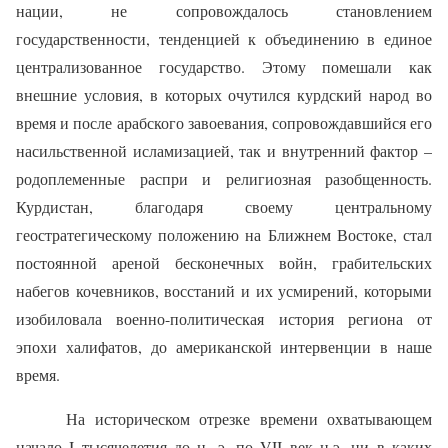
нации, не сопровождалось становлением
государственности, тенденцией к объединению в единое
централизованное государство. Этому помешали как
внешние условия, в которых очутился курдский народ во
время и после арабского завоевания, сопровождавшийся его
насильственной исламизацией, так и внутренний фактор –
родоплеменные распри и религиозная разобщенность.
Курдистан, благодаря своему центральному
геостратегическому положению на Ближнем Востоке, стал
постоянной ареной бесконечных войн, грабительских
набегов кочевников, восстаний и их усмирений, которыми
изобиловала военно-политическая история региона от
эпохи халифатов, до американской интервенции в наше
время.
На историческом отрезке времени охватывающем
начало I тысячелетия до н. э. по VII век н.э. ни в каких