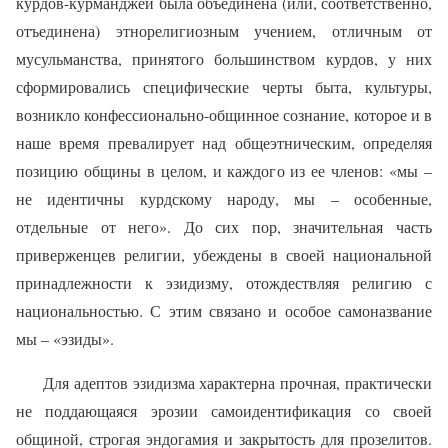
курдов-курманджей была объединена (или, соответственно,
отъединена) этнорелигиозным учением, отличным от
мусульманства, принятого большинством курдов, у них
сформировались специфические черты быта, культуры,
возникло конфессионально-общинное сознание, которое и в
наше время превалирует над общеэтническим, определяя
позицию общины в целом, и каждого из ее членов: «мы –
не идентичны курдскому народу, мы – особенные,
отдельные от него». До сих пор, значительная часть
приверженцев религии, убеждены в своей национальной
принадлежности к эзидизму, отождествляя религию с
национальностью. С этим связано и особое самоназвание
мы – «эзиды».
Для адептов эзидизма характерна прочная, практически
не поддающаяся эрозии самоидентификация со своей
общиной, строгая эндогамия и закрытость для прозелитов.