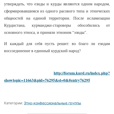
утверждать, что езиды и курды являются одним народом,
сформировавшимся из одного расового типа и этнических
общностей на единой территории. После исламизации
Курдистана, курманджи-староверы обособились от
основного этноса, и приняли этноним "эзиды".
И каждый для себя пусть решит: во благо ли езидам
воссоединение в единный курдский народ?
http://forum.kurd.ru/index.php?
showtopic=11663&pid=76295&st=0&#entry76295
Категории:
Этно-конфессиональные группы