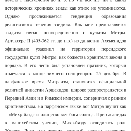
исторических хрониках эзиды как этнос не упоминаются.
Однако прослеживается тенденция образования
религиозного течения эзидизм. Как мне представляется
эзидизм связан непосредственно с культом Митры.
Артаксерс II (405-362 гг. до н.э.) из династии Ахеменидов
официально узаконил на территории персидского
государства культ Митры, как божества хранителя закона и
порядка. В его честь был установлен праздник, который
отмечался в конце зимнего солнцеворота 25 декабря. В
парфянское время Митраизм, становится официальной
религией династии Аршакидов, широко распространяется в
Передней Азии и в Римской империи, соперничая с ранним
христианством. На парфянском языке Бог Митра звучит как
– «Михр-йазд» и олицетворяет бога-солнца. При сасанидах
в манихейском учении, Михр-йязду отводилась роль
Живого Духа или творца, который должен завершить