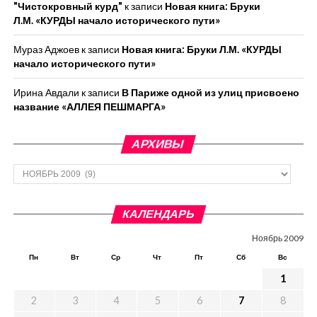
"Чистокровный курд"
к записи
Новая книга: Бруки
Л.М. «КУРДЫ начало исторического пути»
Мураз Аджоев
к записи
Новая книга: Бруки Л.М. «КУРДЫ
начало исторического пути»
Ирина Авдали
к записи
В Париже одной из улиц присвоено
название «АЛЛЕЯ ПЕШМАРГА»
АРХИВЫ
Архивы
КАЛЕНДАРЬ
Ноябрь 2009
Пн
Вт
Ср
Чт
Пт
Сб
Вс
1
2
3
4
5
6
7
8