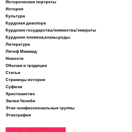
Исторические портреты
История
Культура
Курдская диаспора
Курдские государства/княжества/эмираты
Курдские племена,кланы,роды.
Литература
Лятиф Маммад
Новости
Обычаи и традиции
Статьи
Страницы истории
Суфизм
Христианство
Эвлия Челеби
Этно-конфессиональные группы
Этнография