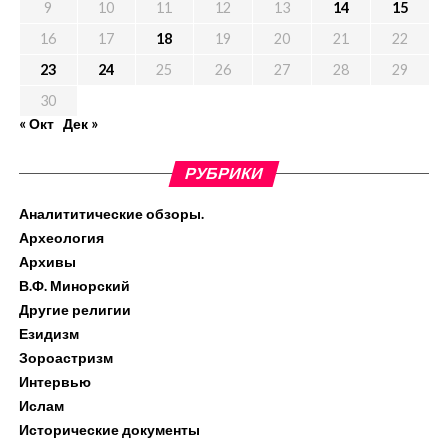
9
10
11
12
13
14
15
16
17
18
19
20
21
22
23
24
25
26
27
28
29
30
« Окт
Дек »
РУБРИКИ
Аналититические обзоры.
Археология
Архивы
В.Ф. Минорский
Другие религии
Езидизм
Зороастризм
Интервью
Ислам
Исторические документы