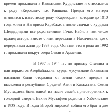
времен проживали в Кавказском Курдистане и относились
к роду «Кероглы», т.е. Равшана. Предки его матери
относятся к известному роду «Карачорли», которые до 1813
года жили в Нагорном Карабахе, а после стычки с курдами
Шеддадидами все родственники Гачак Наби, в том числе
прадед автора, вместе с ним переехали в Нахичевань, где с
перерывами жили до 1993 года. Остатки этого рода до 1992
г. проживали вокруг озера Севан в Армении.
В 1937 и 1944 гг. по приказу Сталина и
пантюркистов Азербайджана, курды-мусульмане Закавказья
насильно были оторваны от земли своих предков и
выселены в республики Средней Азии и Казахстана. Семья
Мустафаева была одной из тысяч семей, приговоренных к
голодной смерти. Вакил Мустафаев родился в Узбекистане
в 1938 году. В годы Второй мировой войны его брат и две