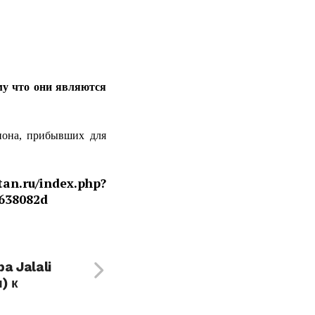
у что они являются
иона, прибывших для
tan.ru/index.php?
638082d
a Jalali
) к