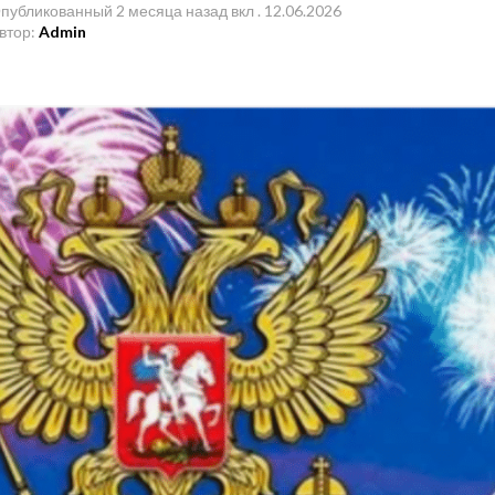
публикованный
2 месяца назад
вкл .
12.06.2026
втор:
Admin