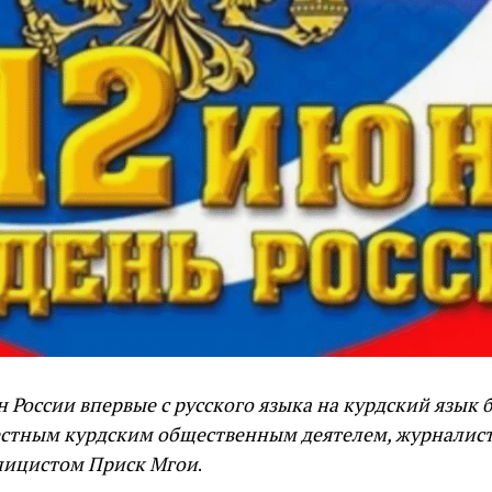
 России впервые с русского языка на курдский язык 
естным курдским общественным деятелем, журналис
лицистом Приск Мгои
.