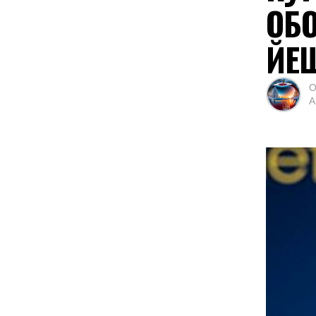
ОБ
ЙЕ
О
А
Доро