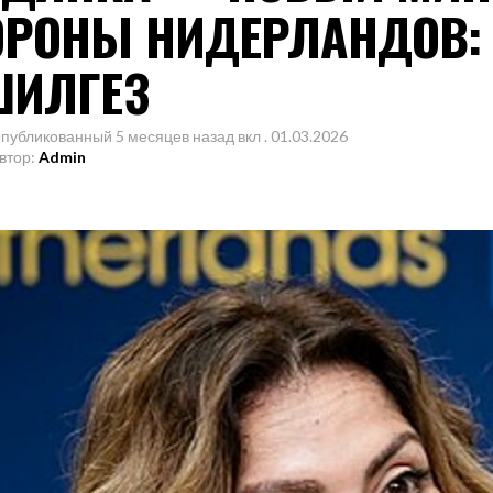
ОРОНЫ НИДЕРЛАНДОВ:
ШИЛГЕЗ
публикованный
5 месяцев назад
вкл .
01.03.2026
втор:
Admin
гие соотечественники!