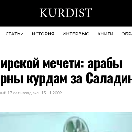
СТАТЬИ
ИСТОРИЯ
ИНТЕРВЬЮ
КНИГИ
ОБР
ирской мечети: арабы
арны курдам за Салади
ный
17 лет назад
вкл .
15.11.2009