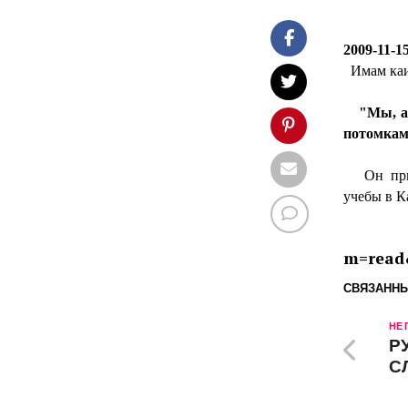
2009-11-1
Имам каи
"Мы, ара
потомкам
Он приве
учебы в К
m=read
СВЯЗАННЫ
НЕ
Р
С