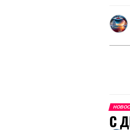
НОВО
С Д