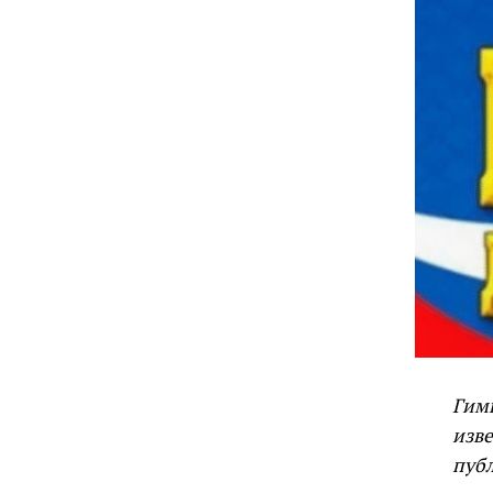
Гимн
изв
пуб