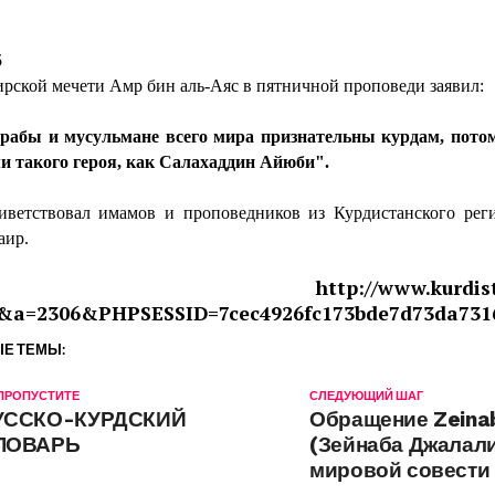
5
рской мечети Амр бин аль-Аяс в пятничной проповеди заявил:
бы и мусульмане всего мира признательны курдам, потом
и такого героя, как Салахаддин Айюби".
тствовал имамов и проповедников из Курдистанского рег
аир.
http://www.kurdis
&a=2306&PHPSESSID=7cec4926fc173bde7d73da731
Е ТЕМЫ:
 ПРОПУСТИТЕ
СЛЕДУЮЩИЙ ШАГ
УССКО-КУРДСКИЙ
Обращение Zeinab
ЛОВАРЬ
(Зейнаба Джалали
мировой совести